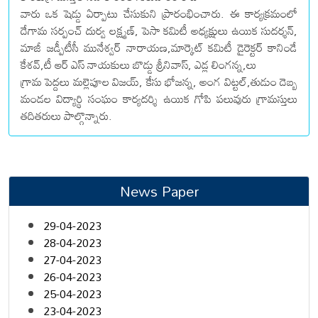
వారు ఒక షెడ్డు ఏర్పాటు చేసుకుని ప్రారంభించారు. ఈ కార్యక్రమంలో
దేగామ సర్పంచ్ దుర్వ లక్ష్మణ్, పెసా కమిటీ అధ్యక్షులు ఉయిక సుదర్శన్,
మాజీ జడ్పీటీసీ మునేశ్వర్ నారాయణ,మార్కెట్ కమిటీ డైరెక్టర్ కానిండే
కేశవ్,టీ ఆర్ ఎస్ నాయకులు బొడ్డు శ్రీనివాస్, ఎడ్ల లింగన్న,లు
గ్రామ పెద్దలు మల్లెపూల విజయ్, కేసు భోజన్న, అంగ విట్టల్,తుడుం దెబ్బ
మండల విద్యార్థి సంఘం కార్యదర్శి ఉయిక గోపి పలువురు గ్రామస్తులు
తదితరులు పాల్గొన్నారు.
News Paper
29-04-2023
28-04-2023
27-04-2023
26-04-2023
25-04-2023
23-04-2023