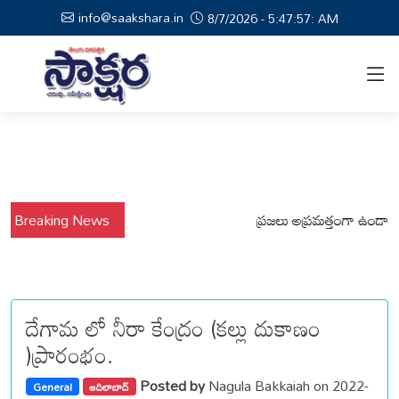
info@saakshara.in
8/7/2026 - 5:47:58: AM
ర్షాల నేపథ్యంలో కోటపల్లి, వేమనపల్లి మండలాల ప్రజలు అప్రమత్తంగా ఉండాలి చెన్న
Breaking News
దేగామ లో నీరా కేంద్రం (కల్లు దుకాణం
)ప్రారంభం.
Posted by
Nagula Bakkaiah on 2022-
General
ఆదిలాబాద్