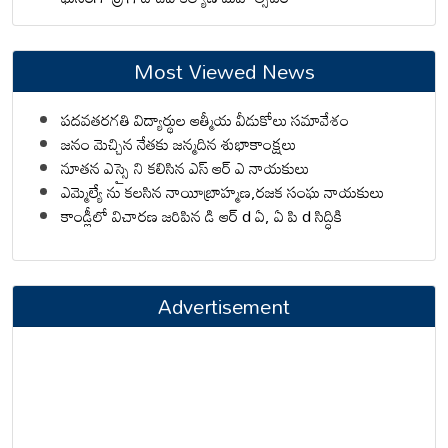
Most Viewed News
పదవతరగతి విద్యార్థుల ఆత్మీయ వీడుకోలు సమావేశం
జనం మెచ్చిన నేతకు జన్మదిన శుభాకాంక్షలు
నూతన ఎస్సై ని కలిసిన ఎస్ ఆర్ ఎ నాయకులు
ఎమ్మెల్యే ను కలసిన నాయీబ్రాహ్మణ,రజక సంఘ నాయకులు
కాండ్లీలో విచారణ జరిపిన డి ఆర్ d ఏ, ఏ పి d సిద్ధికి
Advertisement