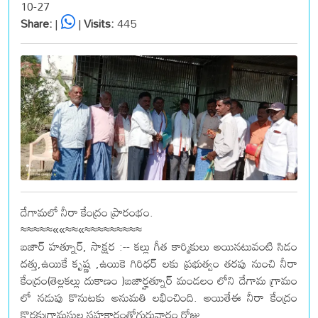
10-27
Share:
|
|
Visits:
445
దేగామలో నీరా కేంద్రం ప్రారంభం.
≈≈≈≈≈««≈≈«≈≈≈≈≈≈≈≈≈
బజార్ హత్నూర్, సాక్షర :-- కల్లు గీత కార్మికులు అయినటువంటి సిడం
దత్తు,ఉయికే కృష్ణ ,ఉయికె గిరిధర్ లకు ప్రభుత్వం తరపు నుంచి నీరా
కేంద్రం(తెల్లకల్లు దుకాణం )బజార్హత్నూర్ మండలం లోని దేగామ గ్రామం
లో నడుపు కొనుటకు అనుమతి లభించింది. అయితేఈ నీరా కేంద్రం
కొరకుగ్రామస్తుల సహకారంతోగురువారం రోజు