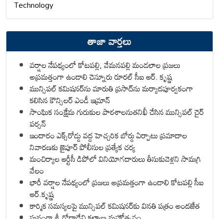
Technology
తాజా వార్తలు
వర్షాల నేపథ్యంలో కోటపల్లి, వేమనపల్లి మండలాల ప్రజలు
అప్రమత్తంగా ఉండాలి చెన్నూరు రూరల్ సీఐ ఆర్. కృష్ణ
మున్సిపల్ కమిషనర్‌ను మారుతి ప్రసాద్‌ను మర్యాదపూర్వకంగా
కలిసిన కౌన్సిలర్ ఎండీ ఇమ్రాన్ ​
సాంఘిక సంక్షేమ గురుకుల పాఠశాలనుతనిఖీ చేసిన మున్సిపల్ చైర్
పర్సన్
ఇందారం ఎక్స్‌రోడ్డు వద్ద హెచ్చరిక బోర్డు ఏర్పాటు ప్రమాదాల
నివారణకు జైపూర్ పోలీసుల ప్రత్యేక చర్య
మంచిర్యాల ఆర్టీసీ డిపోలో వినియోగదారులు తీసుకువెళ్లని సామగ్రి
వేలం
భారీ వర్షాల నేపథ్యంలో ప్రజలు అప్రమత్తంగా ఉండాలి కోటపల్లి సీఐ
ఆర్.కృష్ణ
కార్మిక సమస్యలపై మున్సిపల్ కమిషనర్‌కు వినతి పత్రం అందజేత
ఘనంగా శ్రీ గోదాదేవి కల్యాణ మహోత్సవం