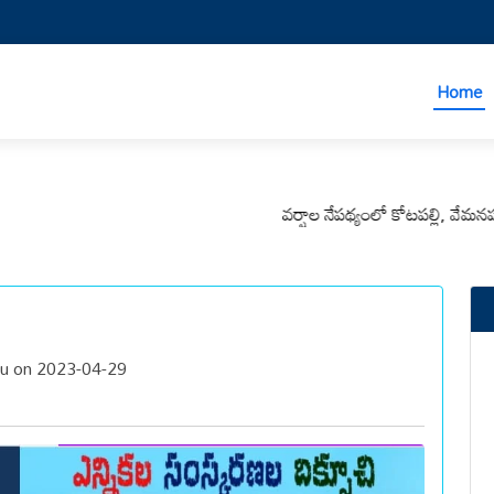
Home
వర్షాల నేపథ్యంలో కోటపల్లి, వేమనపల్లి మ
u on 2023-04-29