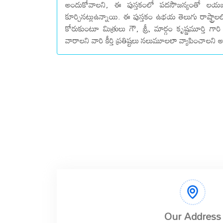
అందుకోవాలని, ఈ పుస్తకంలో పదసౌజన్యంతో లయబద
కూర్చినట్లుఉన్నాయి. ఈ పుస్తకం ఉభయ తెలుగు రాష్ట్రాలల
కోరుకుంటూ మిత్రులు గౌ, శ్రీ, మార్గం కృష్ణమూర్తి 
వారాలని వారి కీర్తి ప్రతిష్టలు నలుమూలలా వ్యాపించాలని ఆకా
Our Address