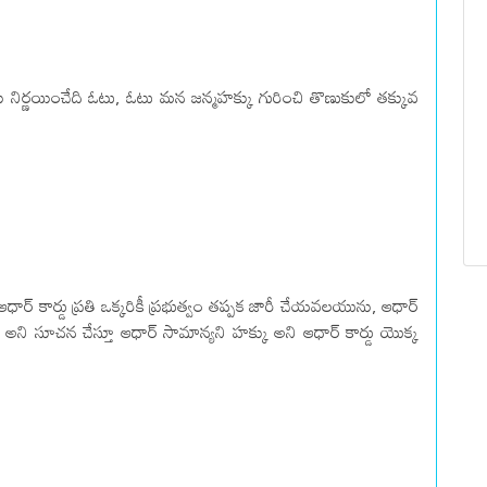
ను నిర్ణయించేది ఓటు, ఓటు మన జన్మహక్కు గురించి తొణుకులో తక్కువ
 ఆధార్ కార్డు ప్రతి ఒక్కరికీ ప్రభుత్వం తప్పక జారీ చేయవలయును, ఆధార్
 అని సూచన చేస్తూ ఆధార్ సామాన్యని హక్కు ‌అని ఆధార్ కార్డు యొక్క