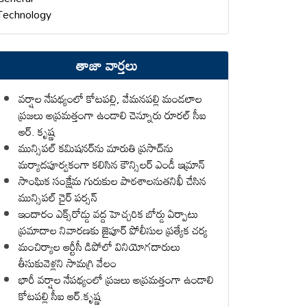
Technology
తాజా వార్తలు
వర్షాల నేపథ్యంలో కోటపల్లి, వేమనపల్లి మండలాల
ప్రజలు అప్రమత్తంగా ఉండాలి చెన్నూరు రూరల్ సీఐ
ఆర్. కృష్ణ
మున్సిపల్ కమిషనర్‌ను మారుతి ప్రసాద్‌ను
మర్యాదపూర్వకంగా కలిసిన కౌన్సిలర్ ఎండీ ఇమ్రాన్ ​
సాంఘిక సంక్షేమ గురుకుల పాఠశాలనుతనిఖీ చేసిన
మున్సిపల్ చైర్ పర్సన్
ఇందారం ఎక్స్‌రోడ్డు వద్ద హెచ్చరిక బోర్డు ఏర్పాటు
ప్రమాదాల నివారణకు జైపూర్ పోలీసుల ప్రత్యేక చర్య
మంచిర్యాల ఆర్టీసీ డిపోలో వినియోగదారులు
తీసుకువెళ్లని సామగ్రి వేలం
భారీ వర్షాల నేపథ్యంలో ప్రజలు అప్రమత్తంగా ఉండాలి
కోటపల్లి సీఐ ఆర్.కృష్ణ