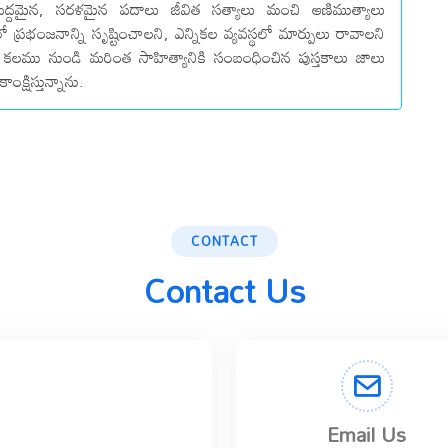
్దమైన, సరళమైన పదాలు జీవిత సత్యాలు మంచి ఆణిముత్యాలు
ో ప్రభంజనాన్ని సృష్టించాలని, ఎన్నికల వ్యవస్థలో మార్పులు రావాలని
గారి కలము నుండి మరింత సాహిత్యానికి సంబంధించిన పుస్తకాలు జాలు
ంక్షిస్తున్నాను.
CONTACT
Contact Us
Email Us