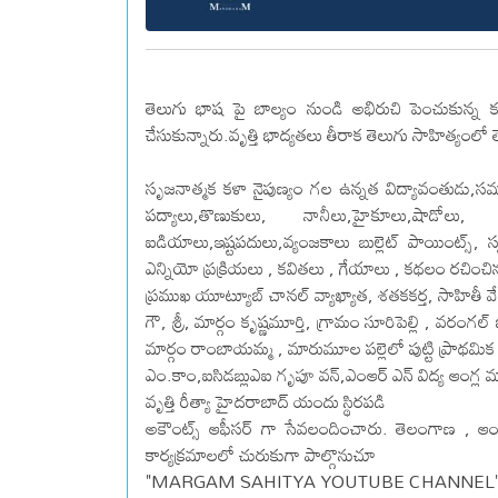
తెలుగు భాష పై బాల్యం నుండి అభిరుచి పెంచుకున్న కవి
చేసుకున్నారు.వృత్తి భాద్యతలు తీరాక తెలుగు సాహిత్యంలో త
సృజనాత్మక కళా నైపుణ్యం గల ఉన్నత విద్యావంతుడు,స
పద్యాలు,తొణుకులు, నానీలు,హైకూలు,షాడోల
ఐడియాలు,ఇష్టపదులు,వ్యంజకాలు బుల్లెట్ పాయింట్స్,
ఎన్నియో ప్రక్రియలు , కవితలు , గేయాలు , కథలం రచించి
ప్రముఖ యూట్యూబ్ చానల్ వ్యాఖ్యాత, శతకకర్త, సాహితీ వ
గౌ, శ్రీ, మార్గం కృష్ణమూర్తి, గ్రామం సూరిపెల్లి , వరంగల్ 
మార్గం రాంబాయమ్మ , మారుమూల పల్లెలో పుట్టి ప్రాథమిక వ
ఎం.కాం,ఐసిడబ్లుఎఐ గృపూ వన్,ఎంఆర్ ఎన్ విద్య ఆంగ్ల మా
వృత్తి రీత్యా హైదరాబాద్ యందు స్థిరపడి
అకౌంట్స్ ఆఫీసర్ గా సేవలందించారు. తెలంగాణ , ఆంధ్రప
కార్యక్రమాలలో చురుకుగా పాల్గొనుచూ
"MARGAM SAHITYA YOUTUBE CHANNEL