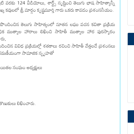
ి వరకు 124 వీడియోలు, శార్ట్స్ సృష్టించి తెలుగు భాష సాహిత్యాన్నీ
ముఖ్య కవులలో శ్రీ మార్గం కృష్ణమూర్తి గారు ఒకరు కావడం ప్రశంసనీయం.
ో రూపొందించిన తెలుగు సాహిత్యంలో నూతన లఘు వచన కవితా ప్రక్రియ
ాధిక ముత్యాల హారాలు లిఖించి‌ సాహితీ ముత్యాల హార పురస్కారం
ారు,
ంచిన వివిధ ప్రక్రియల్లో శతకాలు రచించి సాహితీ వేత్తలచే ప్రశంసలు
దుతూ రమణీయంగా సామాజిక స్పృహతో
చయితల సంఘం అధ్యక్షులు
 తొణుకులు లిఖించారు.