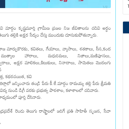
 మార్గం కృష్ణమూర్తి గ్రామీణ ప్రజల ‌నిజ జీవితాలను చదివి అర్థం
ెలుగు తల్లికి అక్షర సేద్యం చేస్తు ముందుకు దూసుకుపోతున్నారు.
మాజ మార్పుకొరకు, కవితలు, గేయాలు, వ్యాసాలు, శతకాలు, సీస,కంద
ు, ముత్యాల హారాలు, మధురిమలు, నిజాలు,మణిపూసలు,
 స్వరాలు, అక్షర మాలికలు,కిటుకులు, నినాదాలు, సామెతలు మొదలగు
న
ేత్త, కథరచయిత, కవి
జిల్లాలో జన్మించారు తండ్రి పేరు కీ.శే.మార్గం రామయ్య తల్లి పేరు శ్రీమతి
ిద్య నుండి డిగ్రీ వరకు ప్రభుత్వ పాఠశాల, కళాశాలలో చదివారు.
ధ్యమంలో పూర్తి చేసినారు.
్రదేశ్ రెండు తెలుగు రాష్ట్రాలలో జరిగే ప్రతి సాహితీ సృజన, సేవా
"