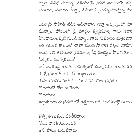
ద్వారా వివిధ సాహిత్య ప్రక్రియలపై ,ఇతర అంశాలపై ఇప్పట
ప్రచారం, ప్రసారం చేస్తూ , సమాజాన్ని చైతన్యపరుస్తున్న 
ఉట్నూర్ సాహితీ వేదిక ఆదిలాబాద్ జిల్లా అద్వర్యంల
ముత్యాల హారంలో శ్రీ మార్గం కృష్ణమూర్తి గారు శత
పొందారు.అప్పటి నుండి మార్గం గారు సుపరిచిత మిత్రులైన
అతి తక్కువ కాలంలో చాలా మంది సాహితీ వేత్తలు రూపొంది
అందుకొని జీవనదిలా ప్రవహిస్తూ కీర్తి ప్రతిష్టలు పొం
"ఎన్నికల సంస్కరణలు"
అనే అంశంపై తెలుగు సాహిత్యంలో ఉస్మానియా తెలుగు ర
గౌ శ్రీ ప్రశాంత్ కుమార్ ఎల్మల గారు
రుపొందించిన నూతన లఘు వచన కవితా ప్రక్రియ
తొణుకుల్లో రోజుకు రెండు
తొణుకులు
అల్లుకుంటు ఈ ప్రక్రియలో అక్షరాల ఒక వంద నలభై నాల్గు
కొన్ని తొణుకులు పరిశీలిద్దాం:-
"ఓటు భారతీయులందరీ
జన్మ హక్కు మరువరాదు