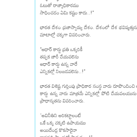
ఓటుతో రాజ్యాధికారము
సాధించడం ఏమి కష్టం కాదు..!"
భారత దేశం ప్రజాస్వామ్య దేశం. దేశంలో దేశ భవిష్యత్తు
మాటాల్లో చక్కగా వివరించారు.
"ఆధార్ కార్డు ప్రతి ఒక్కరికీ
తప్పక జారీ చేయవలెను
ఆధార్ కార్డు ఉన్న వారే
ఎన్నికల్లో నిలబడవలెను..!"
భారత విశిష్ట గుర్తింపు ప్రాధికార సంస్థ వారు రూపొందించి
కార్డు ఉన్న వారు మాత్రమే ఎన్నికల్లో పోటి చేయవలయును
‌ప్రాధాన్యతను వివరించారు.
'అవినీతిని అరికట్టాలంటే
ఒకే ఒక్క చక్కటి ఉపాయము
అయిదేండ్ల కొకసారైనా