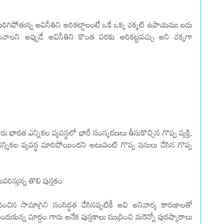
 పెరిగిపోతున్న అవినీతిని అరికట్టాలంటే ఒకే ఒక్క చక్కటి ఉపాయము ఐదు
ంచాలని అప్పుడే అవినీతిని కొంత వరకు అరికట్టవచ్చు అని చక్కగా
ు భారత ఎన్నికల వ్యవస్థలో భారీ సంస్కరణలు తీసుకొచ్చిన గొప్ప వ్యక్తి,
ఎన్నికల వ్యవస్థ మారిపోయిందని అటువంటి గొప్ప పనులు చేసిన గొప్ప
రిస్తున్న తొలి పుస్తకం
చిన సామాగ్రిని సంసిద్ధత చేసినప్పటికీ అవి అనివార్య కారణాలతో
ుకున్న మార్గం గారు అనేక పుస్తకాలు ముద్రించి మరెన్నో పురష్కారాలు