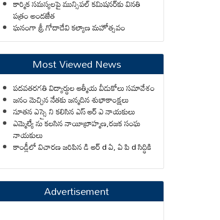
కార్మిక సమస్యలపై మున్సిపల్ కమిషనర్‌కు వినతి
పత్రం అందజేత
ఘనంగా శ్రీ గోదాదేవి కల్యాణ మహోత్సవం
Most Viewed News
పదవతరగతి విద్యార్థుల ఆత్మీయ వీడుకోలు సమావేశం
జనం మెచ్చిన నేతకు జన్మదిన శుభాకాంక్షలు
నూతన ఎస్సై ని కలిసిన ఎస్ ఆర్ ఎ నాయకులు
ఎమ్మెల్యే ను కలసిన నాయీబ్రాహ్మణ,రజక సంఘ
నాయకులు
కాండ్లీలో విచారణ జరిపిన డి ఆర్ d ఏ, ఏ పి d సిద్ధికి
Advertisement