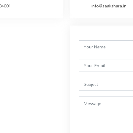
504001
info@saakshara.in