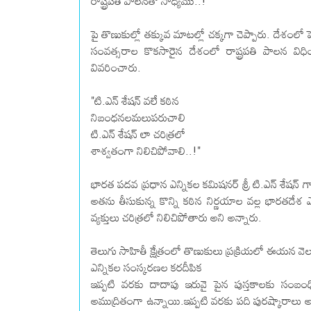
రాష్ట్రపతి పాలనతో సాధ్యము..!"
పై తొణుకుల్లో తక్కువ మాటల్లో చక్కగా చెప్పారు. దేశంలో
సంవత్సరాల కొక‌సారైన దేశంలో రాష్ట్రపతి పాలన విధి
వివరించారు.
"టి.ఎన్ శేషన్ వలే కఠిన
నిబంధనలమలుపరుచాలి
టి.ఎన్ శేషన్ లా చరిత్రలో
శాశ్వతంగా నిలిచిపోవాలి..!"
భారత పదవ ప్రధాన ఎన్నికల కమిషనర్ శ్రీ టి.ఎన్ శేషన్ గార
అతను తీసుకున్న కొన్ని కఠిన నిర్ణయాల వల్ల భారతదేశ 
వ్యక్తులు చరిత్రలో నిలిచిపోతారు అని అన్నారు.
తెలుగు సాహితీ క్షేత్రంలో తొణుకులు ప్రక్రియలో ఈయన వెలువ
ఎన్నికల సంస్కరణల కరదీపిక
ఇప్పటి వరకు దాదాపు ఇరువై పైన పుస్తకాలకు సంబంధిం
అముద్రితంగా ఉన్నాయి.ఇప్పటి వరకు పది పురష్కారాలు అంద