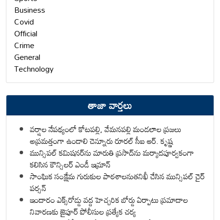
Business
Covid
Official
Crime
General
Technology
తాజా వార్తలు
వర్షాల నేపథ్యంలో కోటపల్లి, వేమనపల్లి మండలాల ప్రజలు
అప్రమత్తంగా ఉండాలి చెన్నూరు రూరల్ సీఐ ఆర్. కృష్ణ
మున్సిపల్ కమిషనర్‌ను మారుతి ప్రసాద్‌ను మర్యాదపూర్వకంగా
కలిసిన కౌన్సిలర్ ఎండీ ఇమ్రాన్ ​
సాంఘిక సంక్షేమ గురుకుల పాఠశాలనుతనిఖీ చేసిన మున్సిపల్ చైర్
పర్సన్
ఇందారం ఎక్స్‌రోడ్డు వద్ద హెచ్చరిక బోర్డు ఏర్పాటు ప్రమాదాల
నివారణకు జైపూర్ పోలీసుల ప్రత్యేక చర్య