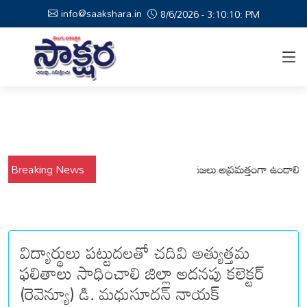
info@saakshara.in
8/6/2026 - 3:10:11: PM
షాల నేపథ్యంలో కోటపల్లి, వేమనపల్లి మండలాల ప్రజలు అప్రమత్తంగా ఉండాలి చెన్నూర
Breaking News
విద్యార్థులు పట్టుదలతో చదివి అత్యుత్తమ
ఫలితాలు సాధించాలి జిల్లా అదనపు కలెక్టర్
(రెవెన్యూ) డి. మధుసూదన్ నాయక్