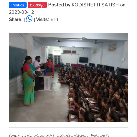
Posted by
KODISHETTI SATISH on
Politics
మంచిర్యాల
2023-03-12
Share:
|
|
Visits:
511
విద్యార్థులు పట్టుదలతో చదివి అత్యుత్తమ ఫలితాలు సాధించాలి