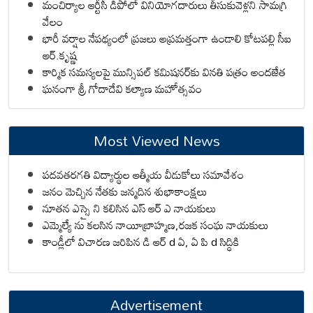
మంచిర్యాల ఆర్టీసీ డిపోలో వినియోగదారులు తీసుకువెళ్లని సామగ్రి
వేలం
భారీ వర్షాల నేపథ్యంలో ప్రజలు అప్రమత్తంగా ఉండాలి కోటపల్లి సీఐ
ఆర్.కృష్ణ
కార్మిక సమస్యలపై మున్సిపల్ కమిషనర్‌కు వినతి పత్రం అందజేత
ఘనంగా శ్రీ గోదాదేవి కల్యాణ మహోత్సవం
Most Viewed News
పదవతరగతి విద్యార్థుల ఆత్మీయ వీడుకోలు సమావేశం
జనం మెచ్చిన నేతకు జన్మదిన శుభాకాంక్షలు
నూతన ఎస్సై ని కలిసిన ఎస్ ఆర్ ఎ నాయకులు
ఎమ్మెల్యే ను కలసిన నాయీబ్రాహ్మణ,రజక సంఘ నాయకులు
కాండ్లీలో విచారణ జరిపిన డి ఆర్ d ఏ, ఏ పి d సిద్ధికి
Advertisement