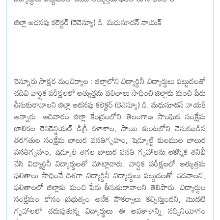
జిల్లా అదనపు కలెక్టర్ (రెవెన్యూ) డి. మధుసూదన్ నాయక్
చెన్నూరు సాక్షర మంచిర్యాల : జిల్లాలోని విద్యార్థినీ విద్యార్థులు పట్టుదలతో
చదివి వార్షిక పరీక్షలలో అత్యుత్తమ ఫలితాలు సాధించి జిల్లాకు మంచి పేరు
తీసుకురావాలని జిల్లా అదనపు కలెక్టర్ (రెవెన్యూ) డి. మధుసూదన్ నాయక్
అన్నారు. ఆదివారం జిల్లా కేంద్రంలోని తెలంగాణ సాంఘిక సంక్షేమ
బాలికల రెసిడెన్షియల్ డిగ్రీ కళాశాల, సాయి కుంటలోని వెనుకబడిన
తరగతుల సంక్షేమ బాలుర వసతిగృహం, షెడ్యూల్డ్ కులముల బాలుర
వసతిగృహం, షెడ్యూల్ తెగల బాలుర వసతి గృహాలను ఆకస్మిక తనిఖీ
చేసి విద్యార్థినీ విద్యార్థులతో మాట్లాడారు. వార్షిక పరీక్షలలో అత్యుత్తమ
ఫలితాలు సాధించే దిశగా విద్యార్థినీ విద్యార్థులు పట్టుదలతో చదవాలని,
ఫలితాలలో జిల్లాకు మంచి పేరు తీసుకురావాలని తెలిపారు. విద్యార్థుల
సంక్షేమం కోసం ప్రభుత్వం అనేక సౌకర్యాలు కల్పిస్తుందని, మొదటి
గృహాలలో చదువుతున్న విద్యార్థులు ఈ అవకాశాన్ని సద్వినియోగం