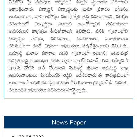
చేసుకొని పై చదువులు అభ్యసించి ఉన్నత స్థానాలకు ఎదగాలని
ఆకాంక్షించారు. విద్యార్థిని విద్యార్థులకు మెనూ ప్రకారం భోజనం
అందించాలని, వారి ఆరోగ్యం పట్ల ప్రత్యేక శ్రద్ధ వహించాలని, పరీక్షల
సమయంలో విద్యార్థులు ఎలాంటి అనారోగ్యానికి గురికాకుండా
అవసరమైన జాగ్రత్తలు తీసుకోవాలని తెలిపారు. వసతి గృహంలోని
విద్యార్థుల గదులు, పరిసరాలు, వంటశాలలు, మూత్రశాలలు
పరిశుభ్రంగా ఉండే విధంగా అధికారులు పర్యవేక్షించాలని తెలిపారు.
షెడ్యూల్డ్ కులాల కళాశాల వసతి గృహంలో నెలకొన్న అపరిశుభ్ర
పరిస్థితులపై సంబంధిత వసతి గృహ వార్డెన్ సిహెచ్. కుమారస్వామికి
షోకాస్ నోటీస్ జారీ చేయాలని షెడ్యూల్డ్ కులాల అభివృద్ధి శాఖ
ఉపసంచాలకులు పి.రవీందర్ రెడ్డిని ఆదేశించారు.ఈ కార్యక్రమంలో
తెలంగాణ సాంఘిక సంక్షేమ బాలికల డిగ్రీ కళాశాల ప్రిన్సిపల్ డి. సుమతి,
సంబంధిత అధికారులు తదితరులు పాల్గొన్నారు.
News Paper