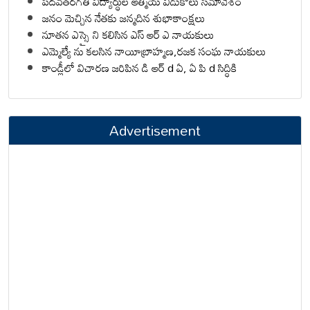
పదవతరగతి విద్యార్థుల ఆత్మీయ వీడుకోలు సమావేశం
జనం మెచ్చిన నేతకు జన్మదిన శుభాకాంక్షలు
నూతన ఎస్సై ని కలిసిన ఎస్ ఆర్ ఎ నాయకులు
ఎమ్మెల్యే ను కలసిన నాయీబ్రాహ్మణ,రజక సంఘ నాయకులు
కాండ్లీలో విచారణ జరిపిన డి ఆర్ d ఏ, ఏ పి d సిద్ధికి
Advertisement