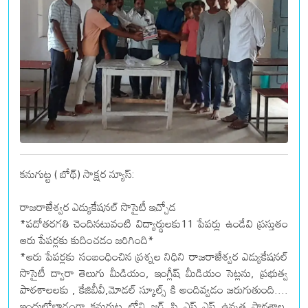
కనుగుట్ట ( బోథ్) సాక్షర న్యూస్:
రాజరాజేశ్వర ఎడ్యుకేషనల్ సొసైటీ ఇచ్చోడ
*పదోతరగతి చెందినటువంటి విద్యార్థులకు11 పేపర్లు ఉండేవి ప్రస్తుతం
ఆరు పేపర్లకు కుదించడం జరిగింది*
*ఆరు పేపర్లకు సంబంధించిన ప్రశ్నల నిధిని రాజరాజేశ్వర ఎడ్యుకేషనల్
సొసైటీ ద్వారా తెలుగు మీడియం, ఇంగ్లీష్ మీడియం సెట్లను, ప్రభుత్వ
పాఠశాలలకు , కేజిబీవీ,మోడల్ స్కూల్స్ కి అందివ్వడం జరుగుతుంది....
ఇందులోభాగంగా కనుగుట్ట లోని జడ్ పి ఎస్ ఎస్ ఉన్నత పాఠశాల,