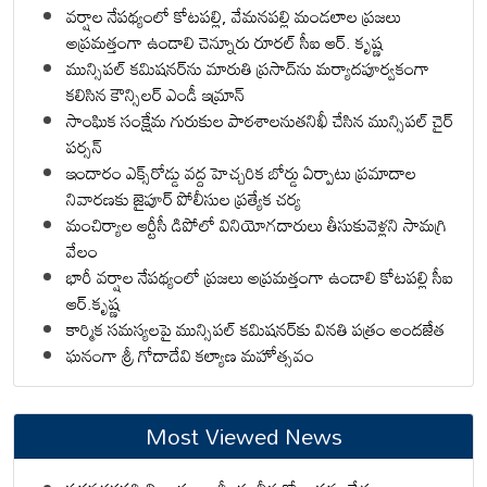
వర్షాల నేపథ్యంలో కోటపల్లి, వేమనపల్లి మండలాల ప్రజలు
అప్రమత్తంగా ఉండాలి చెన్నూరు రూరల్ సీఐ ఆర్. కృష్ణ
మున్సిపల్ కమిషనర్‌ను మారుతి ప్రసాద్‌ను మర్యాదపూర్వకంగా
కలిసిన కౌన్సిలర్ ఎండీ ఇమ్రాన్ ​
సాంఘిక సంక్షేమ గురుకుల పాఠశాలనుతనిఖీ చేసిన మున్సిపల్ చైర్
పర్సన్
ఇందారం ఎక్స్‌రోడ్డు వద్ద హెచ్చరిక బోర్డు ఏర్పాటు ప్రమాదాల
నివారణకు జైపూర్ పోలీసుల ప్రత్యేక చర్య
మంచిర్యాల ఆర్టీసీ డిపోలో వినియోగదారులు తీసుకువెళ్లని సామగ్రి
వేలం
భారీ వర్షాల నేపథ్యంలో ప్రజలు అప్రమత్తంగా ఉండాలి కోటపల్లి సీఐ
ఆర్.కృష్ణ
కార్మిక సమస్యలపై మున్సిపల్ కమిషనర్‌కు వినతి పత్రం అందజేత
ఘనంగా శ్రీ గోదాదేవి కల్యాణ మహోత్సవం
Most Viewed News