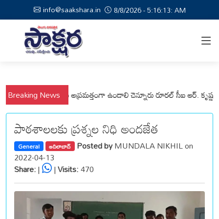
info@saakshara.in
8/8/2026 - 5:16:13: AM
నపల్లి మండలాల ప్రజలు అప్రమత్తంగా ఉండాలి చెన్నూరు రూరల్ సీఐ ఆర్. కృష్ణ
Breaking News
మున
పాఠశాలలకు ప్రశ్నల నిధి అందజేత
Posted by
MUNDALA NIKHIL on
General
ఆదిలాబాద్
2022-04-13
Share:
|
|
Visits:
470