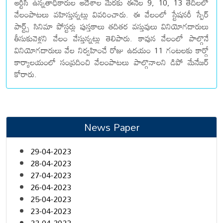
ఆర్టీసీ ఉన్నతాధికారుల ఆదేశాల మేరకు ఈనెల 9, 10, 13 తేదీలలో
వేలంపాటలు వహిస్తున్నట్లు వివరించారు. ఈ వేలంలో స్టేషనరీ స్పేర్
పార్ట్స్ సినిమా పోస్టర్లు పుస్తకాలు తదితర వస్తువులు వినియోగదారులు
తీసుకువెళ్లని వేలం వేస్తున్నట్లు తెలిపారు. కావున వేలంలో పాల్గొనే
వినియోగదారులు వేల నిర్వహించే రోజు ఉదయం 11 గంటలకు కార్గో
కార్యాలయంలో సంప్రదించి వేలంపాటలు పాల్గొనాలని డిపో మేనేజర్
కోరారు.
News Paper
29-04-2023
28-04-2023
27-04-2023
26-04-2023
25-04-2023
23-04-2023