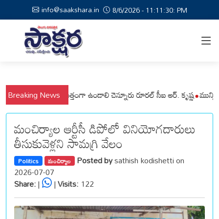
info@saakshara.in
8/6/2026 - 11:11:31: PM
ండలాల ప్రజలు అప్రమత్తంగా ఉండాలి చెన్నూరు రూరల్ సీఐ ఆర్. కృష్ణ
Breaking News
మున్సిపల్ క
మంచిర్యాల ఆర్టీసీ డిపోలో వినియోగదారులు
తీసుకువెళ్లని సామగ్రి వేలం
Posted by
sathish kodishetti on
Politics
మంచిర్యాల
2026-07-07
Share:
|
|
Visits:
122