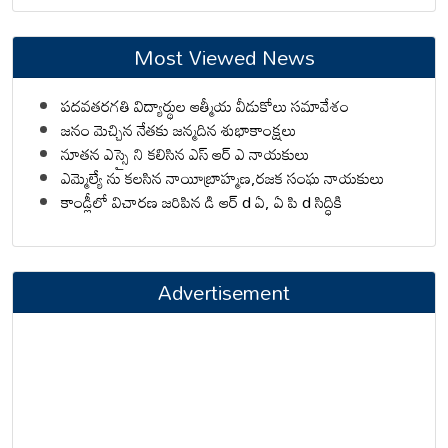
Most Viewed News
పదవతరగతి విద్యార్థుల ఆత్మీయ వీడుకోలు సమావేశం
జనం మెచ్చిన నేతకు జన్మదిన శుభాకాంక్షలు
నూతన ఎస్సై ని కలిసిన ఎస్ ఆర్ ఎ నాయకులు
ఎమ్మెల్యే ను కలసిన నాయీబ్రాహ్మణ,రజక సంఘ నాయకులు
కాండ్లీలో విచారణ జరిపిన డి ఆర్ d ఏ, ఏ పి d సిద్ధికి
Advertisement