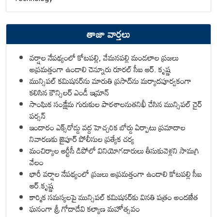
తాజా వార్తలు
వర్షాల నేపథ్యంలో కోటపల్లి, వేమనపల్లి మండలాల ప్రజలు
అప్రమత్తంగా ఉండాలి చెన్నూరు రూరల్ సీఐ ఆర్. కృష్ణ
మున్సిపల్ కమిషనర్‌ను మారుతి ప్రసాద్‌ను మర్యాదపూర్వకంగా
కలిసిన కౌన్సిలర్ ఎండీ ఇమ్రాన్ ​
సాంఘిక సంక్షేమ గురుకుల పాఠశాలనుతనిఖీ చేసిన మున్సిపల్ చైర్
పర్సన్
ఇందారం ఎక్స్‌రోడ్డు వద్ద హెచ్చరిక బోర్డు ఏర్పాటు ప్రమాదాల
నివారణకు జైపూర్ పోలీసుల ప్రత్యేక చర్య
మంచిర్యాల ఆర్టీసీ డిపోలో వినియోగదారులు తీసుకువెళ్లని సామగ్రి
వేలం
భారీ వర్షాల నేపథ్యంలో ప్రజలు అప్రమత్తంగా ఉండాలి కోటపల్లి సీఐ
ఆర్.కృష్ణ
కార్మిక సమస్యలపై మున్సిపల్ కమిషనర్‌కు వినతి పత్రం అందజేత
ఘనంగా శ్రీ గోదాదేవి కల్యాణ మహోత్సవం