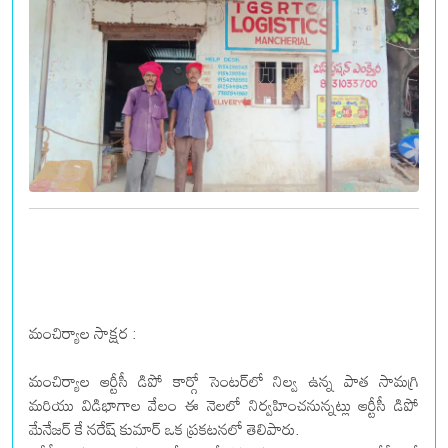
మంచిర్యాల సాక్షర :
మంచిర్యాల ఆర్టీసీ డిపో కార్గో సెంటర్‌లో నిల్వ ఉన్న పాత సామగ్రి
మరియు విడిభాగాల వేలం ఈ నెలలో నిర్వహించనున్నట్లు ఆర్టీసీ డిపో
మేనేజర్ కే నరేష్ కుమార్ ఒక ప్రకటనలో తెలిపారు.