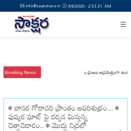
info@saakshara.in
8/8/2026 - 2:53:22: AM
వర్షాల నేపథ్యంలో కోటపల్లి, వేమనపల్లి మండలాల ప్రజలు అప్రమత్తంగా ఉండాలి చెన
Breaking News
• బాసర గోదావరి ప్రాంతం అపరిశుభ్రం... •
పుష్కర ఘాట్ పై దర్శన మిస్తున్న
చెత్తాచెదారం.. • మొద్దు నిద్రలో