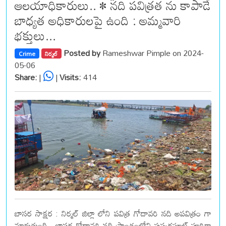
ఆలయాధికారులు.. • నది పవిత్రత ను కాపాడే
బాధ్యత అధికారులపై ఉంది : అమ్మవారి
భక్తులు...
Posted by
Rameshwar Pimple on 2024-
Crime
నిర్మల్
05-06
Share:
|
|
Visits:
414
బాసర సాక్షర : నిర్మల్ జిల్లా లోని పవిత్ర గోదావరి నది అపవిత్రం గా
మారుతుంది.. బాసర గోదావరి నది ప్రాంతంలోని పుష్కరఘాట్ పూర్తిగా