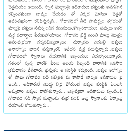
చెత్తమయం అయింది. స్నాన ఘట్టాలపై అధికారులు భక్తులకు అవగహన
కల్పించకుండా జాప్యం చేయడం తో ఎక్కడ చూసినా చెత్తతో
అపరిశుభ్రంగా కనిపిస్తున్నది.. గోదావరిలో నీటి సామర్థ్యం తగ్గడంతో
ఘాట్లపై భక్తులు సమర్పించిన కనుములు,కొబ్బరికాయలు, పువ్వులు ఇతర
వ్యర్థ పదార్థాలు పేరుకుపోయాయి. గోదావరి బ్రిడ్జి నుంచి ఘాట్లు మొత్తం
ఆపరిశుభ్రంగా దర్శనమిస్తున్నాయి. దుర్వాసన వెదజల్లి భక్తులు
అనారోగ్యం బారిన పడ్తున్నారని ఆవేదన వ్యక్త పరుస్తున్నారు..భక్తులు
గోదావరిలో స్నానాలు చేయడానికి ఇబ్బందులు ఎదుర్కొంటున్నారు.
గతంలో స్వచ్ఛ భారత్ పేరిట ఆలయ సిబ్బంది వారానికి ఒకసారి
శ్రమదానం చేసేవారు. ప్రస్తుతం ఆ పరిస్థితి కరువైంది...భక్తుల ఆరోగ్యం
తో పాటు గోదావరి నది పవిత్రత ను కాపాడే బాధ్యత అధికారుల పై
ఉంది.. అధికారులే మొద్దు నిద్ర పోతుంటే భక్తుల పరిస్థితి ఏంటని
అమ్మవారి భక్తులు వాపోతున్నారు.. ఇప్పటికైనా అధికారులు స్పందించి
గోదావరి నది స్నాన ఘట్టాలను శుభ్ర పరచి జల్లు స్నానాలకు ఏర్పాట్లు
చేయాలని కోరుతున్నారు...