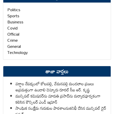
Politics
Sports
Business
Covid
Official
Crime
General
Technology
తాజా వార్తలు
వర్షాల నేపథ్యంలో కోటపల్లి, వేమనపల్లి మండలాల ప్రజలు
అప్రమత్తంగా ఉండాలి చెన్నూరు రూరల్ సీఐ ఆర్. కృష్ణ
మున్సిపల్ కమిషనర్‌ను మారుతి ప్రసాద్‌ను మర్యాదపూర్వకంగా
కలిసిన కౌన్సిలర్ ఎండీ ఇమ్రాన్ ​
సాంఘిక సంక్షేమ గురుకుల పాఠశాలనుతనిఖీ చేసిన మున్సిపల్ చైర్