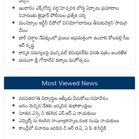
పర్సన్
ఇందారం ఎక్స్‌రోడ్డు వద్ద హెచ్చరిక బోర్డు ఏర్పాటు ప్రమాదాల
నివారణకు జైపూర్ పోలీసుల ప్రత్యేక చర్య
మంచిర్యాల ఆర్టీసీ డిపోలో వినియోగదారులు తీసుకువెళ్లని సామగ్రి
వేలం
భారీ వర్షాల నేపథ్యంలో ప్రజలు అప్రమత్తంగా ఉండాలి కోటపల్లి సీఐ
ఆర్.కృష్ణ
కార్మిక సమస్యలపై మున్సిపల్ కమిషనర్‌కు వినతి పత్రం అందజేత
ఘనంగా శ్రీ గోదాదేవి కల్యాణ మహోత్సవం
Most Viewed News
పదవతరగతి విద్యార్థుల ఆత్మీయ వీడుకోలు సమావేశం
జనం మెచ్చిన నేతకు జన్మదిన శుభాకాంక్షలు
నూతన ఎస్సై ని కలిసిన ఎస్ ఆర్ ఎ నాయకులు
ఎమ్మెల్యే ను కలసిన నాయీబ్రాహ్మణ,రజక సంఘ నాయకులు
కాండ్లీలో విచారణ జరిపిన డి ఆర్ d ఏ, ఏ పి d సిద్ధికి