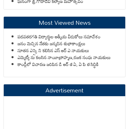
ఘనంగా శ్రీ గోదాదేవి కల్యాణ మహోత్సవం
Most Viewed News
పదవతరగతి విద్యార్థుల ఆత్మీయ వీడుకోలు సమావేశం
జనం మెచ్చిన నేతకు జన్మదిన శుభాకాంక్షలు
నూతన ఎస్సై ని కలిసిన ఎస్ ఆర్ ఎ నాయకులు
ఎమ్మెల్యే ను కలసిన నాయీబ్రాహ్మణ,రజక సంఘ నాయకులు
కాండ్లీలో విచారణ జరిపిన డి ఆర్ d ఏ, ఏ పి d సిద్ధికి
Advertisement