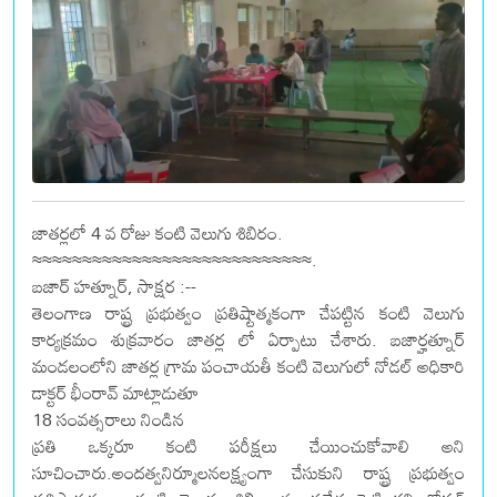
జాతర్లలో 4 వ రోజు కంటి వెలుగు శిబిరం.
≈≈≈≈≈≈≈≈≈≈≈≈≈≈≈≈≈≈≈≈≈≈≈≈≈≈≈≈.
బజార్ హత్నూర్, సాక్షర :--
తెలంగాణ రాష్ట్ర ప్రభుత్వం ప్రతిష్టాత్మకంగా చేపట్టిన కంటి వెలుగు
కార్యక్రమం శుక్రవారం జాతర్ల లో ఏర్పాటు చేశారు. బజార్హత్నూర్
మండలంలోని జాతర్ల గ్రామ పంచాయతీ కంటి వెలుగులో నోడల్ అధికారి
డాక్టర్ భీంరావ్ మాట్లాడుతూ
18 సంవత్సరాలు నిండిన
ప్రతి ఒక్కరూ కంటి పరీక్షలు చేయించుకోవాలి అని
సూచించారు.అందత్వనిర్మూలనలక్ష్యంగా చేసుకుని రాష్ట్ర ప్రభుత్వం