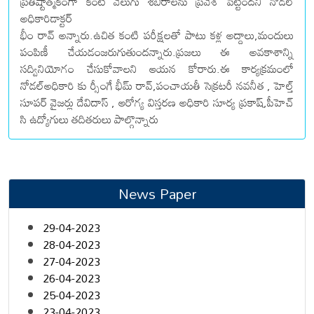
ప్రతిష్టాత్మకంగా కంటి వెలుగు శిబిరాలను ప్రవేశ పెట్టిందని నోడల్
అధికారిడాక్టర్
భీం రావ్ అన్నారు.ఉచిత కంటి పరీక్షలతో పాటు కళ్ల అద్దాలు,మందులు
పంపిణీ చేయడంజరుగుతుందన్నారు.ప్రజలు ఈ అవకాశాన్ని
సద్వినియోగం చేసుకోవాలని ఆయన కోరారు.ఈ కార్యక్రమంలో
నోడల్అధికారి కు ర్సీంగే భీమ్ రావ్,పంచాయతీ సెక్రటరీ నవనీత , హెల్త్
సూపర్ వైజర్లు దేవిదాస్ , ఆరోగ్య విస్తరణ అధికారి సూర్య ప్రకాష్,పీహెచ్
సి ఉద్యోగులు తదితరులు పాల్గొన్నారు
News Paper
29-04-2023
28-04-2023
27-04-2023
26-04-2023
25-04-2023
23-04-2023