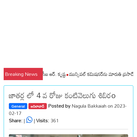
ి చెన్నూరు రూరల్ సీఐ ఆర్. కృష్ణ
Breaking News
మున్సిపల్ కమిషనర్‌ను మారుతి ప్రసాద్‌ను మర్
జాతర్ల లో 4 వ రోజు కంటివెలుగు శిబిరo
Posted by
Nagula Bakkaiah on 2023-
General
ఆదిలాబాద్
02-17
Share:
|
|
Visits:
361