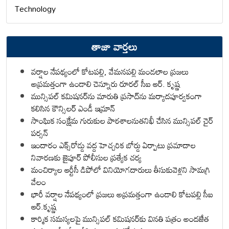
Technology
తాజా వార్తలు
వర్షాల నేపథ్యంలో కోటపల్లి, వేమనపల్లి మండలాల ప్రజలు
అప్రమత్తంగా ఉండాలి చెన్నూరు రూరల్ సీఐ ఆర్. కృష్ణ
మున్సిపల్ కమిషనర్‌ను మారుతి ప్రసాద్‌ను మర్యాదపూర్వకంగా
కలిసిన కౌన్సిలర్ ఎండీ ఇమ్రాన్ ​
సాంఘిక సంక్షేమ గురుకుల పాఠశాలనుతనిఖీ చేసిన మున్సిపల్ చైర్
పర్సన్
ఇందారం ఎక్స్‌రోడ్డు వద్ద హెచ్చరిక బోర్డు ఏర్పాటు ప్రమాదాల
నివారణకు జైపూర్ పోలీసుల ప్రత్యేక చర్య
మంచిర్యాల ఆర్టీసీ డిపోలో వినియోగదారులు తీసుకువెళ్లని సామగ్రి
వేలం
భారీ వర్షాల నేపథ్యంలో ప్రజలు అప్రమత్తంగా ఉండాలి కోటపల్లి సీఐ
ఆర్.కృష్ణ
కార్మిక సమస్యలపై మున్సిపల్ కమిషనర్‌కు వినతి పత్రం అందజేత