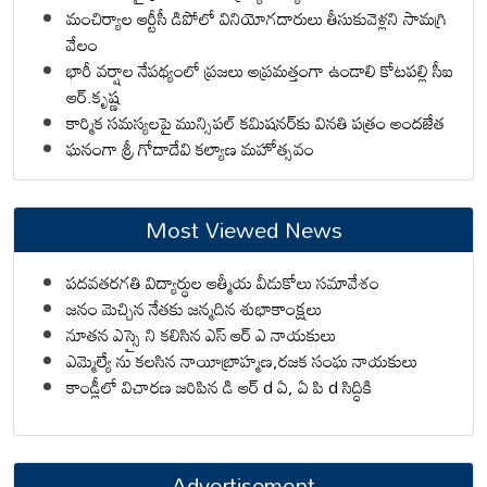
మంచిర్యాల ఆర్టీసీ డిపోలో వినియోగదారులు తీసుకువెళ్లని సామగ్రి
వేలం
భారీ వర్షాల నేపథ్యంలో ప్రజలు అప్రమత్తంగా ఉండాలి కోటపల్లి సీఐ
ఆర్.కృష్ణ
కార్మిక సమస్యలపై మున్సిపల్ కమిషనర్‌కు వినతి పత్రం అందజేత
ఘనంగా శ్రీ గోదాదేవి కల్యాణ మహోత్సవం
Most Viewed News
పదవతరగతి విద్యార్థుల ఆత్మీయ వీడుకోలు సమావేశం
జనం మెచ్చిన నేతకు జన్మదిన శుభాకాంక్షలు
నూతన ఎస్సై ని కలిసిన ఎస్ ఆర్ ఎ నాయకులు
ఎమ్మెల్యే ను కలసిన నాయీబ్రాహ్మణ,రజక సంఘ నాయకులు
కాండ్లీలో విచారణ జరిపిన డి ఆర్ d ఏ, ఏ పి d సిద్ధికి
Advertisement