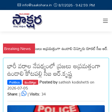
info@saakshara.in
8/7/2026 - 9:43:0: PM
ేమనపల్లి మండలాల ప్రజలు అప్రమత్తంగా ఉండాలి చెన్నూరు రూరల్ సీఐ ఆర్. కృష్ణ
Breaking News
మ
భారీ వర్షాల నేపథ్యంలో ప్రజలు అప్రమత్తంగా
ఉండాలి కోటపల్లి సీఐ ఆర్.కృష్ణ
Posted by
sathish kodishetti on
Politics
మంచిర్యాల
2026-07-05
Share:
|
|
Visits:
34