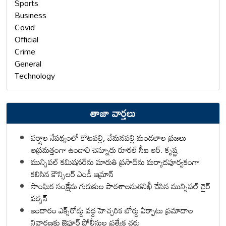
Sports
Business
Covid
Official
Crime
General
Technology
తాజా వార్తలు
వర్షాల నేపథ్యంలో కోటపల్లి, వేమనపల్లి మండలాల ప్రజలు
అప్రమత్తంగా ఉండాలి చెన్నూరు రూరల్ సీఐ ఆర్. కృష్ణ
మున్సిపల్ కమిషనర్‌ను మారుతి ప్రసాద్‌ను మర్యాదపూర్వకంగా
కలిసిన కౌన్సిలర్ ఎండీ ఇమ్రాన్ ​
సాంఘిక సంక్షేమ గురుకుల పాఠశాలనుతనిఖీ చేసిన మున్సిపల్ చైర్
పర్సన్
ఇందారం ఎక్స్‌రోడ్డు వద్ద హెచ్చరిక బోర్డు ఏర్పాటు ప్రమాదాల
నివారణకు జైపూర్ పోలీసుల ప్రత్యేక చర్య