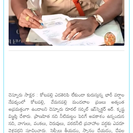
చెన్నూరు సాక్షర : కోటపల్లి ఎడతెరిపి లేకుండా కురుస్తున్న భారీ వర్షాల
నేపథ్యంలో కోటపల్లి, వేమనపల్లి మండలాల ప్రజలు అత్యంత
అప్రమత్తంగా ఉండాలని చెన్నూరు రూరల్ సర్కిల్ ఇన్‌స్పెక్టర్ ఆర్. కృష్ణ
విజ్ఞప్తి చేశారు. ప్రాణహిత నది నీటిమట్టం పెరిగే అవకాశం ఉన్నందున
నది, వాగులు, వంకలు, చెరువులు, వరదనీటి ప్రవాహాల వద్దకు ఎవరూ
వెళ్లవద్దని సూచించారు. సెల్ఫీలు తీయడం, స్నానం చేయడం, చేపల