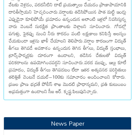
వేటకు వెళ్లడం, వరదనీటిని దాటే ప్రయత్నాలు చేయడం ప్రాణాపాయానికి
దారితీస్తాయని హెచ్చరించారు.వర్షాలకు తడిసిపోయిన పాత మట్టి ఇండ్లు
ఎప్పుడైనా కూలిపోయే ప్రమాదం ఉన్నందున అలాంటి ఇళ్లలో నివసిస్తున్న
వారు వెంటనే సురక్షిత ప్రాంతాలకు వెళ్లాలని సూచించారు. గోడల్లో
పగుళ్లు, పైకప్పు నుంచి నీరు కారడం వంటి లక్షణాలు కనిపిస్తే ఆలస్యం
చేయకుండా ఇళ్లను ఖాళీ చేయాలని తెలిపారు.వర్షాల కారణంగా విద్యుత్
తీగలు తెగిపడే అవకాశం ఉన్నందున తెగిన తీగలు, విద్యుత్ స్తంభాలు,
ట్రాన్స్‌ఫార్మర్లకు దూరంగా ఉండాలని, తడిసిన చేతులతో విద్యుత్
పరికరాలను ఉపయోగించవద్దని సూచించారు.వరద ముప్పు, ఇల్లు కూలే
ప్రమాదం, విద్యుత్ తీగలు తెగిపడటం లేదా ఇతర అత్యవసర పరిస్థితులు
తలెత్తితే వెంటనే డయల్–100కు సమాచారం అందించాలని కోరారు.
ప్రజల ప్రాణ భద్రతే పోలీస్ శాఖ మొదటి ప్రాధాన్యమని, ప్రతి కుటుంబం
అప్రమత్తంగా ఉండాలని సీఐ ఆర్. కృష్ణ పిలుపునిచ్చారు.
News Paper