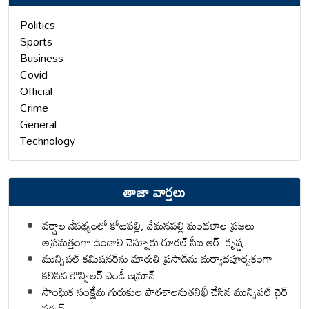
Politics
Sports
Business
Covid
Official
Crime
General
Technology
తాజా వార్తలు
వర్షాల నేపథ్యంలో కోటపల్లి, వేమనపల్లి మండలాల ప్రజలు
అప్రమత్తంగా ఉండాలి చెన్నూరు రూరల్ సీఐ ఆర్. కృష్ణ
మున్సిపల్ కమిషనర్‌ను మారుతి ప్రసాద్‌ను మర్యాదపూర్వకంగా
కలిసిన కౌన్సిలర్ ఎండీ ఇమ్రాన్ ​
సాంఘిక సంక్షేమ గురుకుల పాఠశాలనుతనిఖీ చేసిన మున్సిపల్ చైర్
పర్సన్