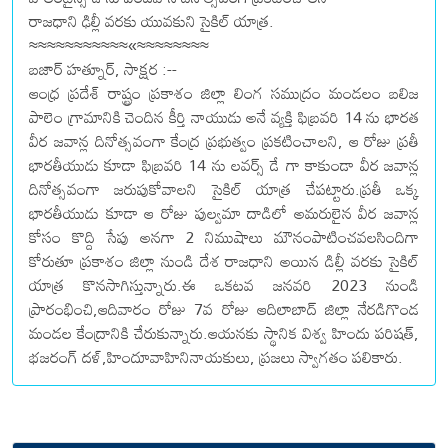
రాజధాని ఢిల్లీ వరకు యువకుని సైకిల్ యాత్ర.
≈≈≈≈≈≈≈≈≈≈≈«≈≈≈≈≈≈≈≈
బజార్ హత్నూర్, సాక్షర :--
ఆంధ్ర ప్రదేశ్ రాష్ట్రం ప్రకాశం జిల్లా లింగ సముద్రం మండలం బలిజ
పాలెం గ్రామానికి చెందిన కీర్తి నాయుడు అనే వ్యక్తి ఫిబ్రవరి 14 ను భారత
వీర జవాన్ల దినోత్సవంగా కేంద్ర ప్రభుత్వం ప్రకటించాలని, ఆ రోజు ప్రతీ
భారతీయుడు కూడా ఫిబ్రవరి 14 ను లవర్స్ డే గా కాకుండా వీర జవాన్ల
దినోత్సవంగా జరుపుకోవాలని సైకిల్ యాత్ర చేపట్టారు.ప్రతీ ఒక్క
భారతీయుడు కూడా ఆ రోజు పుల్వమా దాడిలో అమరులైన వీర జవాన్ల
కోసం కొద్ది సేపు అనగా 2 నిముషాలు మౌనంపాటించవలసిందిగా
కోరుతూ ప్రకాశం జిల్లా నుండి దేశ రాజధాని అయిన డిల్లీ వరకు సైకిల్
యాత్ర కొనసాగిస్తున్నారు.ఈ ఒకటవ జనవరి 2023 నుండి
ప్రారంభించి,ఆదివారం రోజు 7వ రోజు ఆదిలాబాద్ జిల్లా నేరడిగొండ
మండల కేంద్రానికి చేరుకున్నారు.ఆయనకు స్థానిక విశ్వ హిందు పరిషత్,
భజరంగ్ దళ్,హిందూవాహినినాయకులు, ప్రజలు స్వాగతం పలికారు.