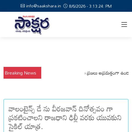
info@saakshara.in
8/6/2026 - 3:13:25: PM
వర్షాల నేపథ్యంలో కోటపల్లి, వేమనపల్లి మండలాల ప్రజలు అప్రమత్తంగా ఉండాలి చెన్
Breaking News
వాలంటైన్స్ డే ను వీరజవాన్ దినోత్సవం గా
ప్రకటించాలని రాజధాని ఢిల్లీ వరకు యువకుని
సైకిల్ యాత్ర.