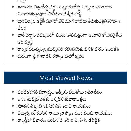
ఇందారం ఎక్స్‌రోడ్డు వద్ద హెచ్చరిక బోర్డు ఏర్పాటు ప్రమాదాల
నివారణకు జైపూర్ పోలీసుల ప్రత్యేక చర్య
మంచిర్యాల ఆర్టీసీ డిపోలో వినియోగదారులు తీసుకువెళ్లని సామగ్రి
వేలం
భారీ వర్షాల నేపథ్యంలో ప్రజలు అప్రమత్తంగా ఉండాలి కోటపల్లి సీఐ
ఆర్.కృష్ణ
కార్మిక సమస్యలపై మున్సిపల్ కమిషనర్‌కు వినతి పత్రం అందజేత
ఘనంగా శ్రీ గోదాదేవి కల్యాణ మహోత్సవం
Most Viewed News
పదవతరగతి విద్యార్థుల ఆత్మీయ వీడుకోలు సమావేశం
జనం మెచ్చిన నేతకు జన్మదిన శుభాకాంక్షలు
నూతన ఎస్సై ని కలిసిన ఎస్ ఆర్ ఎ నాయకులు
ఎమ్మెల్యే ను కలసిన నాయీబ్రాహ్మణ,రజక సంఘ నాయకులు
కాండ్లీలో విచారణ జరిపిన డి ఆర్ d ఏ, ఏ పి d సిద్ధికి