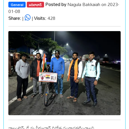
Posted by
Nagula Bakkaiah on 2023-
General
ఆదిలాబాద్
01-08
Share:
|
|
Visits:
428
వాలంటైన్స్ డే ను వీరజవాన్ దినోత్సవంగాప్రకటించాలని