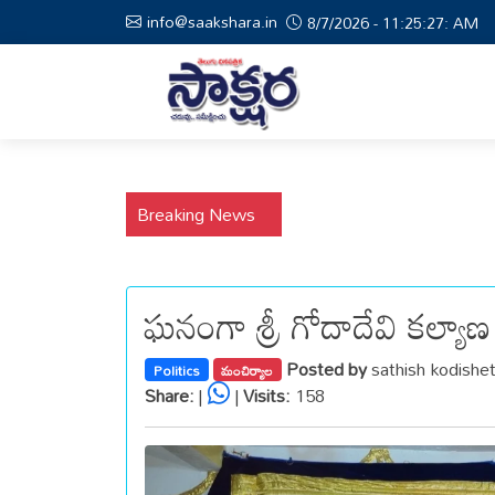
info@saakshara.in
8/7/2026 - 11:25:27: AM
Breaking News
ఘనంగా శ్రీ గోదాదేవి కల్య
Posted by
sathish kodishe
Politics
మంచిర్యాల
Share:
|
|
Visits:
158