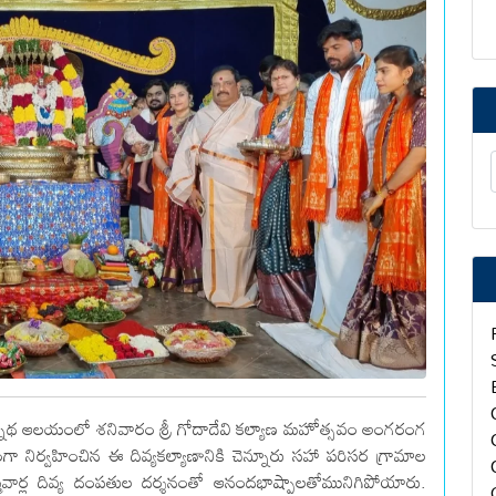
 జగన్నాథ ఆలయంలో శనివారం శ్రీ గోదాదేవి కల్యాణ మహోత్సవం అంగరంగ
ా నిర్వహించిన ఈ దివ్యకల్యాణానికి చెన్నూరు సహా పరిసర గ్రామాల
అమ్మవార్ల దివ్య దంపతుల దర్శనంతో ఆనందభాష్పాలతోమునిగిపోయారు.