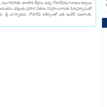
జలు, మంగళహారతి, తాళపాక కీర్తనల మధ్య గోదాదేవిరంగనాథుల కళ్యాణం
 అనంతరం భక్తులకు ప్రసాద వితరణ నిర్వహించారుఈ దివ్యావిర్భావంతో
. శ్రీ జగన్నాథుడు, గోదాదేవి ఆశీస్సులతో ప్రతి ఇంటికీ సుఖశాంతి,