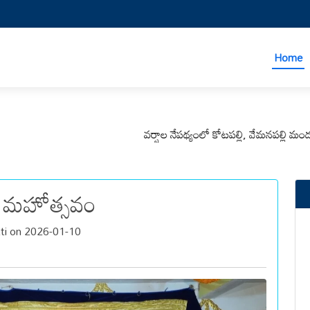
Home
వర్షాల నేపథ్యంలో కోటపల్లి, వేమనపల్లి మండలాల ప్ర
ాణ మహోత్సవం
tti on 2026-01-10