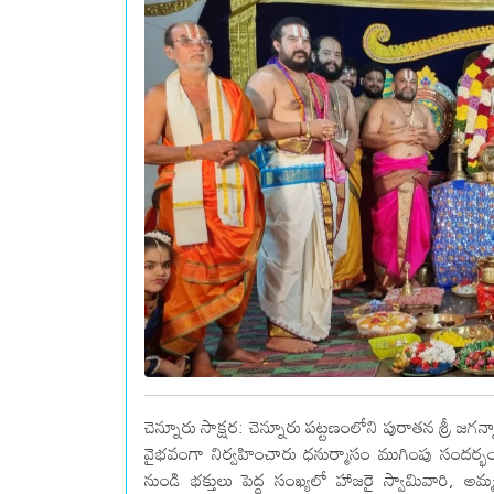
చెన్నూరు సాక్షర: చెన్నూరు పట్టణంలోని పురాతన శ్రీ
వైభవంగా నిర్వహించారు ధనుర్మాసం ముగింపు సందర్భంగ
నుండి భక్తులు పెద్ద సంఖ్యలో హాజరై స్వామివారి, 