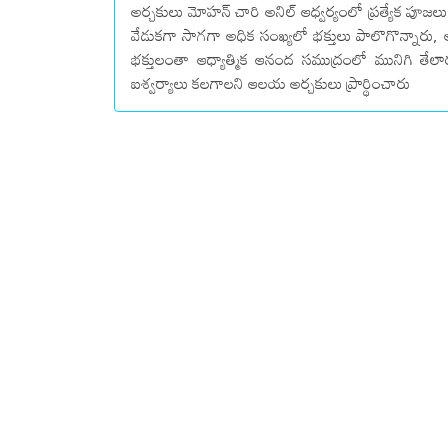
అర్చకులు మోహన్ చారి అనిల్ ఆధ్వర్యంలో ప్రత్యేక పూ
వేడుకగా సాగగా అధిక సంఖ్యలో భక్తులు పాలొగొన్నారు,
భక్తులంతా ఆధ్యాత్మిక ఆనంద సముద్రంలో మునిగి తేలారు
ఐశ్వర్యాలు కలగాలని ఆలయ అర్చకులు ప్రార్థించారు