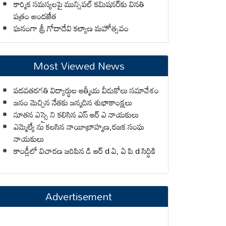
కార్మిక సమస్యలపై మున్సిపల్ కమిషనర్‌కు వినతి
పత్రం అందజేత
ఘనంగా శ్రీ గోదాదేవి కల్యాణ మహోత్సవం
Most Viewed News
పదవతరగతి విద్యార్థుల ఆత్మీయ వీడుకోలు సమావేశం
జనం మెచ్చిన నేతకు జన్మదిన శుభాకాంక్షలు
నూతన ఎస్సై ని కలిసిన ఎస్ ఆర్ ఎ నాయకులు
ఎమ్మెల్యే ను కలసిన నాయీబ్రాహ్మణ,రజక సంఘ
నాయకులు
కాండ్లీలో విచారణ జరిపిన డి ఆర్ d ఏ, ఏ పి d సిద్ధికి
Advertisement