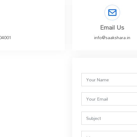
Email Us
504001
info@saakshara.in