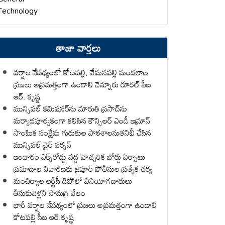
Technology
తాజా వార్తలు
వర్షాల నేపథ్యంలో కోటపల్లి, వేమనపల్లి మండలాల
ప్రజలు అప్రమత్తంగా ఉండాలి చెన్నూరు రూరల్ సీఐ
ఆర్. కృష్ణ
మున్సిపల్ కమిషనర్‌ను మారుతి ప్రసాద్‌ను
మర్యాదపూర్వకంగా కలిసిన కౌన్సిలర్ ఎండీ ఇమ్రాన్ ​
సాంఘిక సంక్షేమ గురుకుల పాఠశాలనుతనిఖీ చేసిన
మున్సిపల్ చైర్ పర్సన్
ఇందారం ఎక్స్‌రోడ్డు వద్ద హెచ్చరిక బోర్డు ఏర్పాటు
ప్రమాదాల నివారణకు జైపూర్ పోలీసుల ప్రత్యేక చర్య
మంచిర్యాల ఆర్టీసీ డిపోలో వినియోగదారులు
తీసుకువెళ్లని సామగ్రి వేలం
భారీ వర్షాల నేపథ్యంలో ప్రజలు అప్రమత్తంగా ఉండాలి
కోటపల్లి సీఐ ఆర్.కృష్ణ