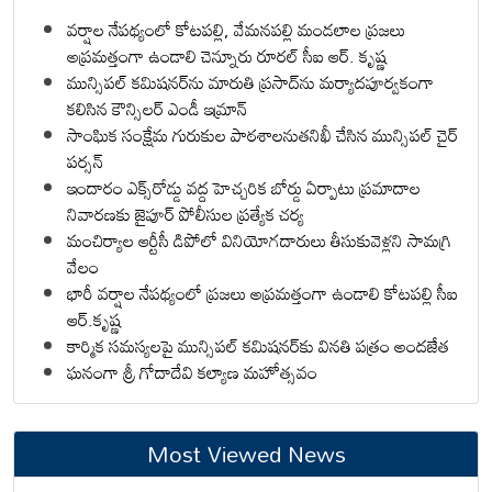
వర్షాల నేపథ్యంలో కోటపల్లి, వేమనపల్లి మండలాల ప్రజలు
అప్రమత్తంగా ఉండాలి చెన్నూరు రూరల్ సీఐ ఆర్. కృష్ణ
మున్సిపల్ కమిషనర్‌ను మారుతి ప్రసాద్‌ను మర్యాదపూర్వకంగా
కలిసిన కౌన్సిలర్ ఎండీ ఇమ్రాన్ ​
సాంఘిక సంక్షేమ గురుకుల పాఠశాలనుతనిఖీ చేసిన మున్సిపల్ చైర్
పర్సన్
ఇందారం ఎక్స్‌రోడ్డు వద్ద హెచ్చరిక బోర్డు ఏర్పాటు ప్రమాదాల
నివారణకు జైపూర్ పోలీసుల ప్రత్యేక చర్య
మంచిర్యాల ఆర్టీసీ డిపోలో వినియోగదారులు తీసుకువెళ్లని సామగ్రి
వేలం
భారీ వర్షాల నేపథ్యంలో ప్రజలు అప్రమత్తంగా ఉండాలి కోటపల్లి సీఐ
ఆర్.కృష్ణ
కార్మిక సమస్యలపై మున్సిపల్ కమిషనర్‌కు వినతి పత్రం అందజేత
ఘనంగా శ్రీ గోదాదేవి కల్యాణ మహోత్సవం
Most Viewed News