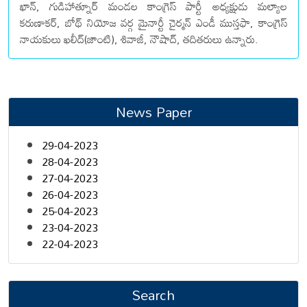
ఖాన్, గుడిహాత్నూర్ మండల కాంగ్రెస్ పార్టీ అధ్యక్షుడు మల్యాల
కరుణాకర్, బోథ్ నియోజ వర్గ మైనార్టీ చైర్మన్ ఎండీ ముస్తఫా, కాంగ్రెస్
నాయకులు ఖలీద్(జాంటి), శివాజీ, నౌషాద్, తదితరులు ఉన్నారు.
News Paper
29-04-2023
28-04-2023
27-04-2023
26-04-2023
25-04-2023
23-04-2023
22-04-2023
Search