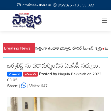
info@saakshara.in
8/6/2026 - 10:3:59: AM
ి మండలాల ప్రజలు అప్రమత్తంగా ఉండాలి చెన్నూరు రూరల్ సీఐ ఆర్. కృష్ణ
Breaking News
మున్సిపల
జర్నలిస్ట్ ను పరామర్శించిన ఏఐసీసీ సభ్యులు.
Posted by
Nagula Bakkaiah on 2023-
General
ఆదిలాబాద్
03-05
Share:
|
|
Visits:
647