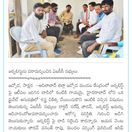
జర్నలిస్టును పరామర్శించిన ఏఐసీసీ సభ్యులు.
≈≈≈≈≈≈≈«≈«««≈≈≈≈≈≈≈≈≈≈≈≈≈≈≈≈≈≈≈
ఇచ్చోడ, సాక్షర :--ఆదిలాబాద్ జిల్లా ఇచ్చోడ మండల కేంద్రంలో జర్నలిస్ట్
పై ఇటీవల జరిగిన దాడిలో కంటికి గాయమై, హైదరాబాద్ లోని ఒక
ప్రైవేట్ ఆసుపత్రిలో శస్త్ర చికిత్స చేయించుకొని ఇంటికి వచ్చిన విషయం
తెలుసుకున్న ఏఐసీసీ సభ్యులు డాక్టర్ నరేష్ జాదవ్, జర్నలిస్ట్ ఖమర్ను
ఆదివారంరోజుపరామర్శించారు. ఆరోగ్య పరిస్థితి గురించి అడిగి
తెలుసుకున్నారు. జర్నలిస్ట్ పై దాడి సరైంది కాదన్నారు. ఆయన వెంట
నాయకులు జాదవ్ వసంత్ రావు, మండల వర్కింగ్ ప్రెసిడెంట్ ఆసిఫ్