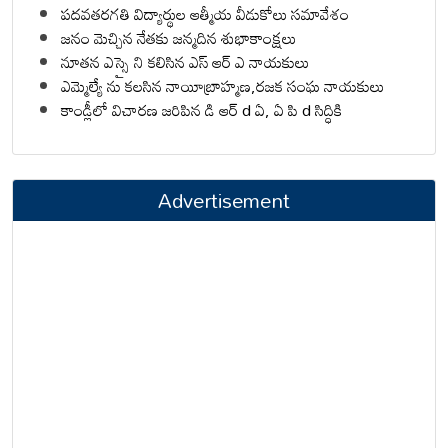
పదవతరగతి విద్యార్థుల ఆత్మీయ వీడుకోలు సమావేశం
జనం మెచ్చిన నేతకు జన్మదిన శుభాకాంక్షలు
నూతన ఎస్సై ని కలిసిన ఎస్ ఆర్ ఎ నాయకులు
ఎమ్మెల్యే ను కలసిన నాయీబ్రాహ్మణ,రజక సంఘ నాయకులు
కాండ్లీలో విచారణ జరిపిన డి ఆర్ d ఏ, ఏ పి d సిద్ధికి
Advertisement