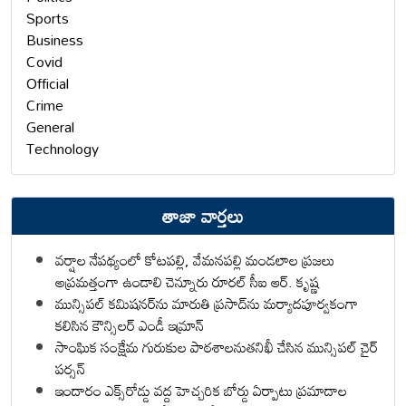
Sports
Business
Covid
Official
Crime
General
Technology
తాజా వార్తలు
వర్షాల నేపథ్యంలో కోటపల్లి, వేమనపల్లి మండలాల ప్రజలు
అప్రమత్తంగా ఉండాలి చెన్నూరు రూరల్ సీఐ ఆర్. కృష్ణ
మున్సిపల్ కమిషనర్‌ను మారుతి ప్రసాద్‌ను మర్యాదపూర్వకంగా
కలిసిన కౌన్సిలర్ ఎండీ ఇమ్రాన్ ​
సాంఘిక సంక్షేమ గురుకుల పాఠశాలనుతనిఖీ చేసిన మున్సిపల్ చైర్
పర్సన్
ఇందారం ఎక్స్‌రోడ్డు వద్ద హెచ్చరిక బోర్డు ఏర్పాటు ప్రమాదాల