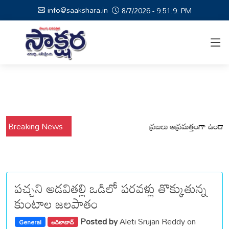
info@saakshara.in
8/7/2026 - 9:51:10: PM
్షాల నేపథ్యంలో కోటపల్లి, వేమనపల్లి మండలాల ప్రజలు అప్రమత్తంగా ఉండాలి చెన్న
Breaking News
పచ్చని అడవితల్లి ఒడిలో పరవళ్లు తొక్కుతున్న
కుంటాల జలపాతం
Posted by
Aleti Srujan Reddy on
General
ఆదిలాబాద్