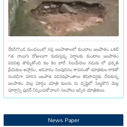
నేరడిగొండ మండలంలో సప్త జలపాతాలలో కుంటాల జలపాతం ఒకటి
గత నాలుగు రోజులుగా కురుస్తున్న వర్షాలకు కుంటాల జలపాతం
పరవళ్లు తొక్కుతోంది కల కల లాడే సెలయేరుల నడుమ లో ప్రకృతి
ప్రేమికుల ఆహ్లాదం, ఆదివారం సెలవుదినం కావడంతో యాత్రికుల రాకతో
సందడిగా మారిన జలపాత పరిసరప్రాంతాలు శిధిలావస్థకు చేరుకున్న
జలపాతం మెట్ల మార్గం యాత్రి కులను ను దృష్టిలో పెట్టుకొని మెట్ల
మార్గాన్ని పునర్ నిర్మించుకోవాలని సలహాలు ఇచ్చిన యాత్రికులు.
News Paper