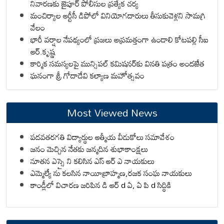
నివారణకు జైపూర్ పోలీసుల ప్రత్యేక చర్య
మంచిర్యాల ఆర్టీసీ డిపోలో వినియోగదారులు తీసుకువెళ్లని సామగ్రి
వేలం
భారీ వర్షాల నేపథ్యంలో ప్రజలు అప్రమత్తంగా ఉండాలి కోటపల్లి సీఐ
ఆర్.కృష్ణ
కార్మిక సమస్యలపై మున్సిపల్ కమిషనర్‌కు వినతి పత్రం అందజేత
ఘనంగా శ్రీ గోదాదేవి కల్యాణ మహోత్సవం
Most Viewed News
పదవతరగతి విద్యార్థుల ఆత్మీయ వీడుకోలు సమావేశం
జనం మెచ్చిన నేతకు జన్మదిన శుభాకాంక్షలు
నూతన ఎస్సై ని కలిసిన ఎస్ ఆర్ ఎ నాయకులు
ఎమ్మెల్యే ను కలసిన నాయీబ్రాహ్మణ,రజక సంఘ నాయకులు
కాండ్లీలో విచారణ జరిపిన డి ఆర్ d ఏ, ఏ పి d సిద్ధికి