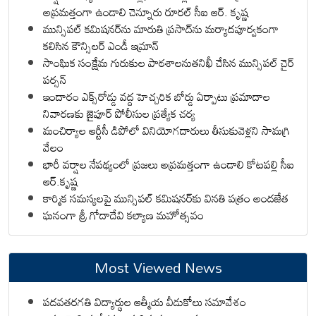
అప్రమత్తంగా ఉండాలి చెన్నూరు రూరల్ సీఐ ఆర్. కృష్ణ
మున్సిపల్ కమిషనర్‌ను మారుతి ప్రసాద్‌ను మర్యాదపూర్వకంగా
కలిసిన కౌన్సిలర్ ఎండీ ఇమ్రాన్ ​
సాంఘిక సంక్షేమ గురుకుల పాఠశాలనుతనిఖీ చేసిన మున్సిపల్ చైర్
పర్సన్
ఇందారం ఎక్స్‌రోడ్డు వద్ద హెచ్చరిక బోర్డు ఏర్పాటు ప్రమాదాల
నివారణకు జైపూర్ పోలీసుల ప్రత్యేక చర్య
మంచిర్యాల ఆర్టీసీ డిపోలో వినియోగదారులు తీసుకువెళ్లని సామగ్రి
వేలం
భారీ వర్షాల నేపథ్యంలో ప్రజలు అప్రమత్తంగా ఉండాలి కోటపల్లి సీఐ
ఆర్.కృష్ణ
కార్మిక సమస్యలపై మున్సిపల్ కమిషనర్‌కు వినతి పత్రం అందజేత
ఘనంగా శ్రీ గోదాదేవి కల్యాణ మహోత్సవం
Most Viewed News
పదవతరగతి విద్యార్థుల ఆత్మీయ వీడుకోలు సమావేశం