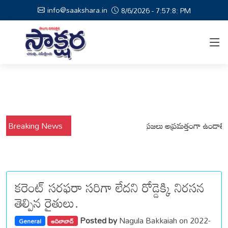
info@saakshara.in
8/6/2026 - 7:57:8: PM
షాల నేపథ్యంలో కోటపల్లి, వేమనపల్లి మండలాల ప్రజలు అప్రమత్తంగా ఉండాలి చెన్నూ
Breaking News
కరెంట్ సరఫరా సరిగా లేదని రోడ్డెక్కి నిరసన
తెల్పిన రైతులు.
Posted by
Nagula Bakkaiah on 2022-
General
ఆదిలాబాద్