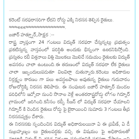
కరెంట్ సరఫరాసరిగా లేదని రోడ్డు ఎక్కి నిరసన తెల్పిన రైతులు.
≈≈≈«««≈≈≈≈≈≈≈≈≈≈≈≈≈≈.
బజార్ హత్త్నూర్,సాక్షర :--
రాష్ట్ర వ్యాప్తంగా 24 గంటలు విద్యుత్ సరఫరా చేస్తున్నట్లు ప్రభుత్వం
ప్రకటిస్తున్న వాస్తవంలో పరిస్థితి అందుకు భిన్నంగా ఉoదనిపిస్తోంది.
ప్రస్తుతం రబీ విత్తనాలు విత్తి మొలకలు మొలిచే సమయం రైతులకు విద్యుత్
అవసరం చాలా ఉంటుంది.ఈ తరుణంలో విద్యుత్ సరఫరా లేక రైతులు
చాలా ఇబ్బందులుపడుతూ విలవిల్లా డుతున్నారు.కరెంటు అధికారుల
నిర్లక్ష్యం కారణం గా పలు అవస్థలపాలు అవుతున్న రైతులు గురువారం
రోజురోడ్డెక్కి నిరసన తెలిపారు. ఈ సంఘటన బజార్ హత్నూర్ మండల
పరిధిలోని ఇచ్చోడా నుంచి సొనాల వెళ్లే అంతరరాష్ట్రరోడ్డు లోగల గిర్నూర్
గ్రామంలో జరిగింది.కనీసం రబ్బీ సీజన్ లో విద్యుత్ సరఫరా చేయాలని
గిర్నూర్ కి చెందిన రైతులు రోడ్డు పై బైఠాయించి సుమారు 3 గంటలు తీవ్ర
నిరసనవ్యక్తం చేశారు.
ఈ నిరసనకు స్పందించిన విద్యుత్ అధికారులయినా ఏ ఈ ప్రవీణ్, ఏ డీ
సుబ్రహ్మణ్యం లు రైతులవద్దకు వచ్చి ఈ విషయం పై అధికారులతో
మాట్లాడి విద్యుత్ ని తగిన విదంగా సమయానికి సరఫరా చేస్తాము అని