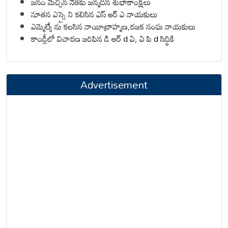
జనం మెచ్చిన నేతకు జన్మదిన శుభాకాంక్షలు
నూతన ఎస్సై ని కలిసిన ఎస్ ఆర్ ఎ నాయకులు
ఎమ్మెల్యే ను కలసిన నాయీబ్రాహ్మణ,రజక సంఘ నాయకులు
కాండ్లీలో విచారణ జరిపిన డి ఆర్ d ఏ, ఏ పి d సిద్ధికి
Advertisement