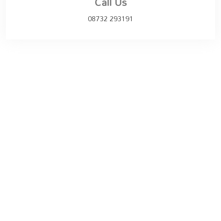
Call Us
08732 293191