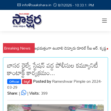
info@saakshara.in
8/7/2026 - 10:33:2: PM
్లి మండలాల ప్రజలు అప్రమత్తంగా ఉండాలి చెన్నూరు రూరల్ సీఐ ఆర్. కృష్ణ
Breaking News
మున్స
బాసర రైల్వే స్టేషన్ వద్ద పోలీసుల కమ్యూనిటీ
కాంటాక్ట్ కార్యక్రమం...
Posted by
Rameshwar Pimple on 2024-
Official
నిర్మల్
03-29
Share:
|
|
Visits:
399