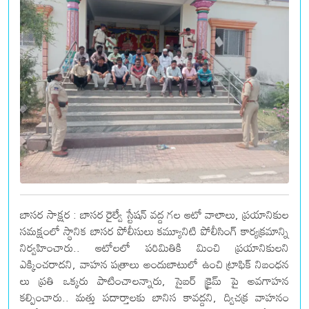
బాసర సాక్షర : బాసర రైల్వే స్టేషన్ వద్ద గల ఆటో వాలాలు, ప్రయానికుల
సమక్షంలో స్థానిక బాసర పోలీసులు కమ్యూనిటి పోలీసింగ్ కార్యక్రమాన్ని
నిర్వహించారు.. ఆటోలలో పరిమితికి మించి ప్రయానికులని
ఎక్కించరాదని, వాహన పత్రాలు అందుబాటులో ఉంచి ట్రాఫిక్ నిబంధన
లు ప్రతి ఒక్కరు పాటించాలన్నారు, సైబర్ క్రైమ్ పై అవగాహన
కల్పించారు.. మత్తు పదార్తాలకు బానిస కావద్దని, ద్విచక్ర వాహనం