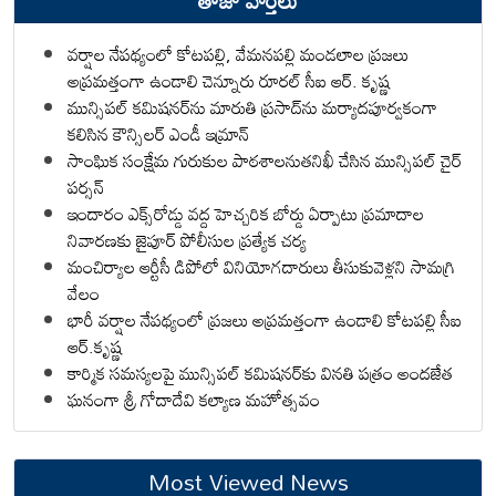
తాజా వార్తలు
వర్షాల నేపథ్యంలో కోటపల్లి, వేమనపల్లి మండలాల ప్రజలు
అప్రమత్తంగా ఉండాలి చెన్నూరు రూరల్ సీఐ ఆర్. కృష్ణ
మున్సిపల్ కమిషనర్‌ను మారుతి ప్రసాద్‌ను మర్యాదపూర్వకంగా
కలిసిన కౌన్సిలర్ ఎండీ ఇమ్రాన్ ​
సాంఘిక సంక్షేమ గురుకుల పాఠశాలనుతనిఖీ చేసిన మున్సిపల్ చైర్
పర్సన్
ఇందారం ఎక్స్‌రోడ్డు వద్ద హెచ్చరిక బోర్డు ఏర్పాటు ప్రమాదాల
నివారణకు జైపూర్ పోలీసుల ప్రత్యేక చర్య
మంచిర్యాల ఆర్టీసీ డిపోలో వినియోగదారులు తీసుకువెళ్లని సామగ్రి
వేలం
భారీ వర్షాల నేపథ్యంలో ప్రజలు అప్రమత్తంగా ఉండాలి కోటపల్లి సీఐ
ఆర్.కృష్ణ
కార్మిక సమస్యలపై మున్సిపల్ కమిషనర్‌కు వినతి పత్రం అందజేత
ఘనంగా శ్రీ గోదాదేవి కల్యాణ మహోత్సవం
Most Viewed News