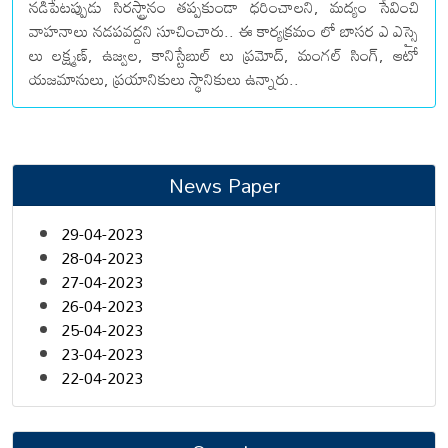
నడిపేటప్పుడు సిరస్ట్రానం తప్పకుండా ధరించాలని, మద్యం సేవించి
వాహనాలు నడపవద్దని సూచించారు.. ఈ కార్యక్రమం లో బాసర ఎ ఎస్సై
లు లక్ష్మణ్, ఉజ్వల, కానిస్టేబుల్ లు ప్రమోద్, మంగల్ సింగ్, ఆటో
యజమానులు, ప్రయానికులు స్థానికులు ఉన్నారు..
News Paper
29-04-2023
28-04-2023
27-04-2023
26-04-2023
25-04-2023
23-04-2023
22-04-2023