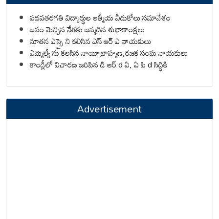
పదవతరగతి విద్యార్థుల ఆత్మీయ వీడుకోలు సమావేశం
జనం మెచ్చిన నేతకు జన్మదిన శుభాకాంక్షలు
నూతన ఎస్సై ని కలిసిన ఎస్ ఆర్ ఎ నాయకులు
ఎమ్మెల్యే ను కలసిన నాయీబ్రాహ్మణ,రజక సంఘ నాయకులు
కాండ్లీలో విచారణ జరిపిన డి ఆర్ d ఏ, ఏ పి d సిద్ధికి
Advertisement