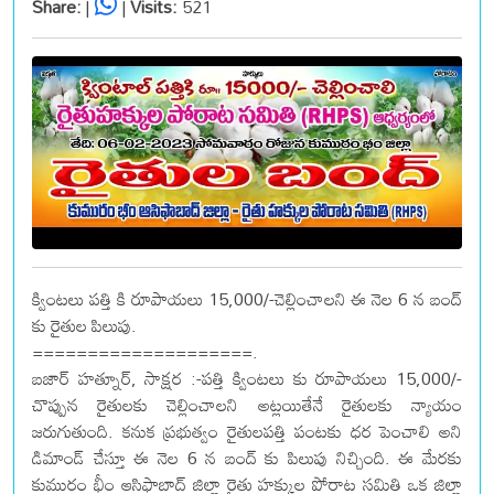
Share:
|
|
Visits:
521
క్వింటలు పత్తి కి రూపాయలు 15,000/-చెల్లించాలని ఈ నెల 6 న బంద్
కు రైతుల పిలుపు.
====================.
బజార్ హత్నూర్, సాక్షర :-పత్తి క్వింటలు కు రూపాయలు 15,000/-
చొప్పున రైతులకు చెల్లించాలని అట్లయితేనే రైతులకు న్యాయం
జరుగుతుంది. కనుక ప్రభుత్వం రైతులపత్తి పంటకు ధర పెంచాలి అని
డిమాండ్ చేస్తూ ఈ నెల 6 న బంద్ కు పిలుపు నిచ్చింది. ఈ మేరకు
కుమురం భీం ఆసిఫాబాద్ జిల్లా రైతు హక్కుల పోరాట సమితి ఒక జిల్లా