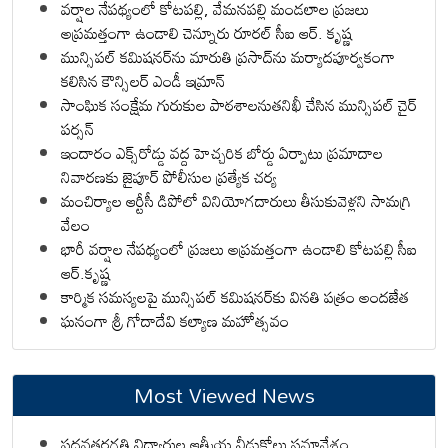
వర్షాల నేపథ్యంలో కోటపల్లి, వేమనపల్లి మండలాల ప్రజలు
అప్రమత్తంగా ఉండాలి చెన్నూరు రూరల్ సీఐ ఆర్. కృష్ణ
మున్సిపల్ కమిషనర్‌ను మారుతి ప్రసాద్‌ను మర్యాదపూర్వకంగా
కలిసిన కౌన్సిలర్ ఎండీ ఇమ్రాన్ ​
సాంఘిక సంక్షేమ గురుకుల పాఠశాలనుతనిఖీ చేసిన మున్సిపల్ చైర్
పర్సన్
ఇందారం ఎక్స్‌రోడ్డు వద్ద హెచ్చరిక బోర్డు ఏర్పాటు ప్రమాదాల
నివారణకు జైపూర్ పోలీసుల ప్రత్యేక చర్య
మంచిర్యాల ఆర్టీసీ డిపోలో వినియోగదారులు తీసుకువెళ్లని సామగ్రి
వేలం
భారీ వర్షాల నేపథ్యంలో ప్రజలు అప్రమత్తంగా ఉండాలి కోటపల్లి సీఐ
ఆర్.కృష్ణ
కార్మిక సమస్యలపై మున్సిపల్ కమిషనర్‌కు వినతి పత్రం అందజేత
ఘనంగా శ్రీ గోదాదేవి కల్యాణ మహోత్సవం
Most Viewed News
పదవతరగతి విద్యార్థుల ఆత్మీయ వీడుకోలు సమావేశం