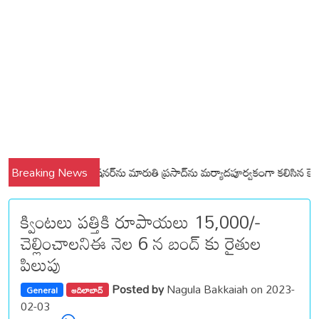
ష్ణ
Breaking News
మున్సిపల్ కమిషనర్‌ను మారుతి ప్రసాద్‌ను మర్యాదపూర్వకంగా కలిసిన కౌన్సిలర్
క్వింటలు పత్తికి రూపాయలు 15,000/-
చెల్లించాలనిఈ నెల 6 న బంద్ కు రైతుల
పిలుపు
Posted by
Nagula Bakkaiah on 2023-
General
ఆదిలాబాద్
02-03