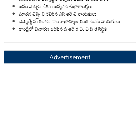
జనం మెచ్చిన నేతకు జన్మదిన శుభాకాంక్షలు
నూతన ఎస్సై ని కలిసిన ఎస్ ఆర్ ఎ నాయకులు
ఎమ్మెల్యే ను కలసిన నాయీబ్రాహ్మణ,రజక సంఘ నాయకులు
కాండ్లీలో విచారణ జరిపిన డి ఆర్ d ఏ, ఏ పి d సిద్ధికి
Advertisement