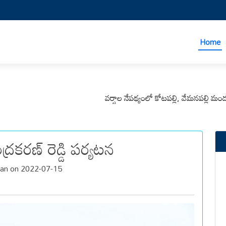
Home
వర్షాల నేపథ్యంలో కోటపల్లి, వేమనపల్లి మండలాల ప్ర
ర‌క‌ర‌ణ్ రెడ్డి పర్యటన
n on 2022-07-15