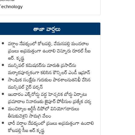
Technology
తాజా వార్తలు
వర్షాల నేపథ్యంలో కోటపల్లి, వేమనపల్లి మండలాల
ప్రజలు అప్రమత్తంగా ఉండాలి చెన్నూరు రూరల్ సీఐ
ఆర్. కృష్ణ
మున్సిపల్ కమిషనర్‌ను మారుతి ప్రసాద్‌ను
మర్యాదపూర్వకంగా కలిసిన కౌన్సిలర్ ఎండీ ఇమ్రాన్ ​
సాంఘిక సంక్షేమ గురుకుల పాఠశాలనుతనిఖీ చేసిన
మున్సిపల్ చైర్ పర్సన్
ఇందారం ఎక్స్‌రోడ్డు వద్ద హెచ్చరిక బోర్డు ఏర్పాటు
ప్రమాదాల నివారణకు జైపూర్ పోలీసుల ప్రత్యేక చర్య
మంచిర్యాల ఆర్టీసీ డిపోలో వినియోగదారులు
తీసుకువెళ్లని సామగ్రి వేలం
భారీ వర్షాల నేపథ్యంలో ప్రజలు అప్రమత్తంగా ఉండాలి
కోటపల్లి సీఐ ఆర్.కృష్ణ