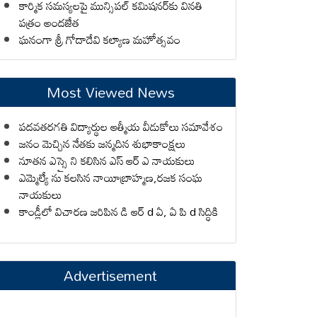
కార్మిక సమస్యలపై మున్సిపల్ కమిషనర్‌కు వినతి
పత్రం అందజేత
ఘనంగా శ్రీ గోదాదేవి కల్యాణ మహోత్సవం
Most Viewed News
పదవతరగతి విద్యార్థుల ఆత్మీయ వీడుకోలు సమావేశం
జనం మెచ్చిన నేతకు జన్మదిన శుభాకాంక్షలు
నూతన ఎస్సై ని కలిసిన ఎస్ ఆర్ ఎ నాయకులు
ఎమ్మెల్యే ను కలసిన నాయీబ్రాహ్మణ,రజక సంఘ
నాయకులు
కాండ్లీలో విచారణ జరిపిన డి ఆర్ d ఏ, ఏ పి d సిద్ధికి
Advertisement