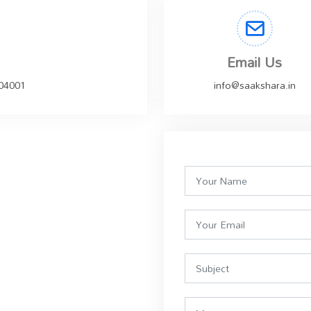
Email Us
504001
info@saakshara.in