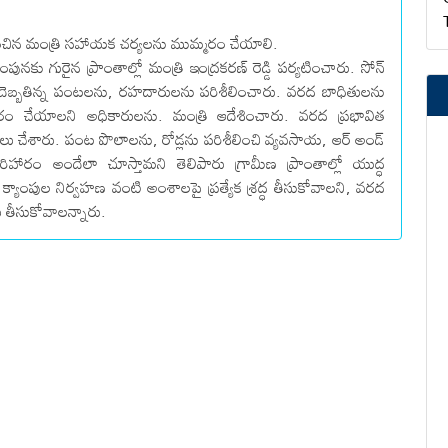
లించిన మంత్రి స‌హాయ‌క చ‌ర్య‌ల‌ను ముమ్మ‌రం చేయాలి.
కు గురైన ప్రాంతాల్లో మంత్రి ఇంద్ర‌క‌ర‌ణ్ రెడ్డి పర్యటించారు. సోన్
ు దెబ్బ‌తిన్న పంటల‌ను, ర‌హ‌దారుల‌ను ప‌రిశీలించారు. వరద బాధితులను
ం చేయాలని అధికారులను. మంత్రి ఆదేశించారు. వరద ప్రభావిత
నలు చేశారు. పంట పొలాలను, రోడ్ల‌ను పరిశీలించి వ్యవసాయ, ఆర్ అండ్
ిహారం అందేలా చూస్తామని తెలిపారు గ్రామీణ ప్రాంతాల్లో యుద్ధ
 క్యాంపుల నిర్వహణ వంటి అంశాలపై ప్రత్యేక శ్రద్ధ తీసుకోవాలని, వరద
లు తీసుకోవాలన్నారు.