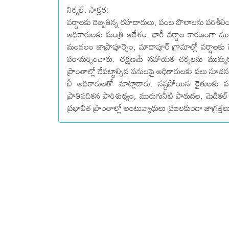
నిర్మల్. సాక్షర:
వ‌ర్షాల‌కు దెబ్బ‌తిన్న ర‌హ‌దారులు, పంట పొలాల‌ను ప‌రిశీ
అధికారుల‌కు మంత్రి ఆదేశం. భారీ వ‌ర్షాల కారణంగా ముంపున
మండ‌లం జాప్రాపూర్పెం, మాదాపూర్ గ్రామాల్లో వ‌ర్షాల‌క
పరామర్శించారు. తక్షణమే సహాయక చర్యలను ముమ్మర
ప్రాంతాల్లో చేపట్టాల్సిన పనులపై అధికారులకు పలు సూచ
బీ అధికారులతో మాట్లాడారు. నష్టపోయిన రైతులకు పర
ప్రాతిపదికన పారిశుధ్యం, మురుగునీటి పారుదల, మెడికల్‌
ప్రభావిత ప్రాంతాల్లో అంటువ్యాధులు ప్రబలకుండా జాగ్రత్త