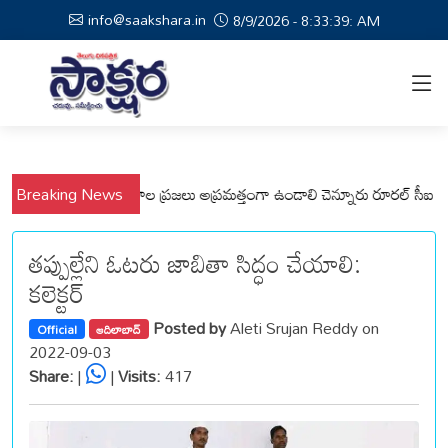
info@saakshara.in
8/9/2026 - 8:33:39: AM
్లి, వేమనపల్లి మండలాల ప్రజలు అప్రమత్తంగా ఉండాలి చెన్నూరు రూరల్ సీఐ ఆర్. క
Breaking News
తప్పుల్లేని ఓటరు జాబితా సిద్ధం చేయాలి:
కలెక్టర్
Posted by
Aleti Srujan Reddy on
Official
ఆదిలాబాద్
2022-09-03
Share:
|
|
Visits:
417