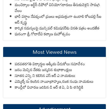
మంచిర్యాల ఆర్టీసీ డిపోలో వినియోగదారులు తీసుకువెళ్లని సామగ్రి
వేలం
భారీ వర్షాల నేపథ్యంలో ప్రజలు అప్రమత్తంగా ఉండాలి కోటపల్లి సీఐ
ఆర్.కృష్ణ
కార్మిక సమస్యలపై మున్సిపల్ కమిషనర్‌కు వినతి పత్రం అందజేత
ఘనంగా శ్రీ గోదాదేవి కల్యాణ మహోత్సవం
Most Viewed News
పదవతరగతి విద్యార్థుల ఆత్మీయ వీడుకోలు సమావేశం
జనం మెచ్చిన నేతకు జన్మదిన శుభాకాంక్షలు
నూతన ఎస్సై ని కలిసిన ఎస్ ఆర్ ఎ నాయకులు
ఎమ్మెల్యే ను కలసిన నాయీబ్రాహ్మణ,రజక సంఘ నాయకులు
కాండ్లీలో విచారణ జరిపిన డి ఆర్ d ఏ, ఏ పి d సిద్ధికి