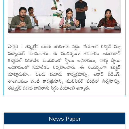
సాక్షర : తప్పుల్లేని ఓటరు జాబితాను సిద్ధం చేయాలని కలెక్టర్ సిక్తా
పట్నాయక్ సూచించారు. ఈ సందర్భంగా శనివారం ఆదిలాబాద్
కలెక్టరేట్ సమావేశ మందిరంలో స్థాయి అధికారులు, వార్డు స్థాయి
అధికారులతో సమావేశం నిర్వహించారు. ఈ సందర్భంగా కలెక్టర్
మాట్లాడుతూ.. ఓటరు నమోదు కార్యక్రమాన్ని, ఆధార్ సీడింగ్,
తొలగింపులు వంటి కార్యక్రమాన్ని మునిసిపల్ పరిధిలో నిర్వహిస్తూ,
తప్పుల్లేని ఓటరు జాబితాను సిద్ధం చేయాలని అన్నారు.
News Paper