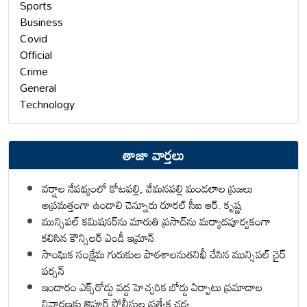
Sports
Business
Covid
Official
Crime
General
Technology
తాజా వార్తలు
వర్షాల నేపథ్యంలో కోటపల్లి, వేమనపల్లి మండలాల ప్రజలు
అప్రమత్తంగా ఉండాలి చెన్నూరు రూరల్ సీఐ ఆర్. కృష్ణ
మున్సిపల్ కమిషనర్‌ను మారుతి ప్రసాద్‌ను మర్యాదపూర్వకంగా
కలిసిన కౌన్సిలర్ ఎండీ ఇమ్రాన్ ​
సాంఘిక సంక్షేమ గురుకుల పాఠశాలనుతనిఖీ చేసిన మున్సిపల్ చైర్
పర్సన్
ఇందారం ఎక్స్‌రోడ్డు వద్ద హెచ్చరిక బోర్డు ఏర్పాటు ప్రమాదాల
నివారణకు జైపూర్ పోలీసుల ప్రత్యేక చర్య