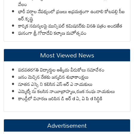
వేలం
భారీ వర్షాల నేపథ్యంలో ప్రజలు అప్రమత్తంగా ఉండాలి కోటపల్లి సీఐ
ఆర్.కృష్ణ
కార్మిక సమస్యలపై మున్సిపల్ కమిషనర్‌కు వినతి పత్రం అందజేత
ఘనంగా శ్రీ గోదాదేవి కల్యాణ మహోత్సవం
Most Viewed News
పదవతరగతి విద్యార్థుల ఆత్మీయ వీడుకోలు సమావేశం
జనం మెచ్చిన నేతకు జన్మదిన శుభాకాంక్షలు
నూతన ఎస్సై ని కలిసిన ఎస్ ఆర్ ఎ నాయకులు
ఎమ్మెల్యే ను కలసిన నాయీబ్రాహ్మణ,రజక సంఘ నాయకులు
కాండ్లీలో విచారణ జరిపిన డి ఆర్ d ఏ, ఏ పి d సిద్ధికి
Advertisement