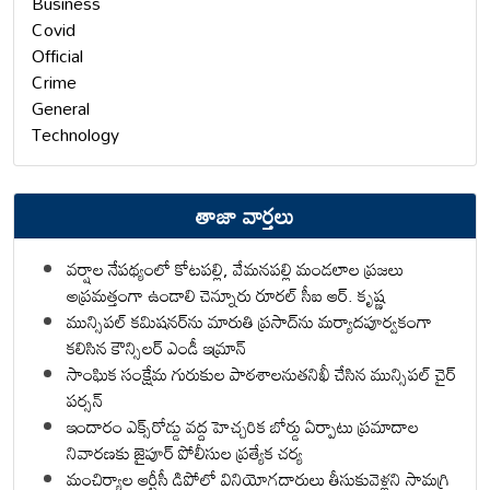
Business
Covid
Official
Crime
General
Technology
తాజా వార్తలు
వర్షాల నేపథ్యంలో కోటపల్లి, వేమనపల్లి మండలాల ప్రజలు
అప్రమత్తంగా ఉండాలి చెన్నూరు రూరల్ సీఐ ఆర్. కృష్ణ
మున్సిపల్ కమిషనర్‌ను మారుతి ప్రసాద్‌ను మర్యాదపూర్వకంగా
కలిసిన కౌన్సిలర్ ఎండీ ఇమ్రాన్ ​
సాంఘిక సంక్షేమ గురుకుల పాఠశాలనుతనిఖీ చేసిన మున్సిపల్ చైర్
పర్సన్
ఇందారం ఎక్స్‌రోడ్డు వద్ద హెచ్చరిక బోర్డు ఏర్పాటు ప్రమాదాల
నివారణకు జైపూర్ పోలీసుల ప్రత్యేక చర్య
మంచిర్యాల ఆర్టీసీ డిపోలో వినియోగదారులు తీసుకువెళ్లని సామగ్రి