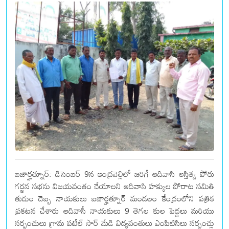
బజార్హత్నూర్: డిసెంబర్ 9న ఇంద్రవెల్లిలో జరిగే ఆదివాసి ఆస్తిత్వ పోరు
గర్జన సభను విజయవంతం చేయాలని ఆదివాసి హక్కుల పోరాట సమితి
తుడుం దెబ్బ నాయకులు బజార్హత్నూర్ మండలం కేంద్రంలోని పత్రిక
ప్రకటన చేశారు ఆదివాసీ నాయకులు 9 తెగల కుల పెద్దలు మరియు
సర్పంచులు గ్రామ పటేల్ సార్ మేడి విద్యవంతులు ఎంపిటిసిలు సర్పంచ్లు