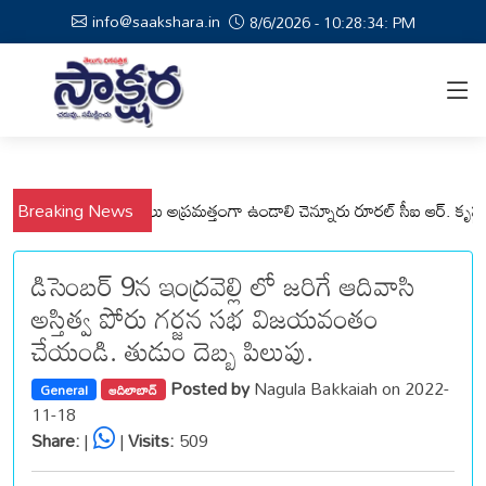
info@saakshara.in
8/6/2026 - 10:28:34: PM
మనపల్లి మండలాల ప్రజలు అప్రమత్తంగా ఉండాలి చెన్నూరు రూరల్ సీఐ ఆర్. కృష్ణ
Breaking News
ము
డిసెంబర్ 9న ఇంద్రవెల్లి లో జరిగే ఆదివాసి
అస్తిత్వ పోరు గర్జన సభ విజయవంతం
చేయండి. తుడుం దెబ్బ పిలుపు.
Posted by
Nagula Bakkaiah on 2022-
General
ఆదిలాబాద్
11-18
Share:
|
|
Visits:
509