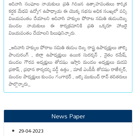
ఆదివాసి సంఘాల నాయకులు ప్రతి గిరిజన ఉత్సాహవంతులు కార్మిక
కర్షక మేధవి ఉద్యోగ ఉపాధ్యాయ ఈ యొక్క సభను అధిక సంఖ్యలో వచ్చి
విజయవంతం చేయాలని ఆదివాసి హక్కుల పోరాట సమితి తుడుందెబ్బ
మండల నాయకులు ఈ కార్యక్రమానికి ప్రతి ఒక్కరూ హాజరై
విజయవంతం చేయాలని పిలుపునిచ్చారు.
_ఆదివాసి హక్కుల పోరాట సమితి తుడుం దెబ్బ రాష్ట్ర ఉపాధ్యక్షులు జాల్కె
పాండురంగ్ , జిల్లా ఉపాధ్యక్షులు ఉయిక సుదర్శన్ , నైతం రమేష్,
మండల గౌరవ అధ్యక్షులు తోడషం ఇస్తారి మండల అధ్యక్షులు మడవి
ప్రకాష్ , ప్రధాన కార్యదర్శి వడ్డీ ఉత్తం , మాజీ ఎంపీపీ తోడషం రాజేశ్వర్,
మండల పాధ్యక్షులు కుంచం గంగాధర్ , జల్కె ముకుంద్ రావ్ తదితరులు
పాల్గొన్నారు_
News Paper
29-04-2023