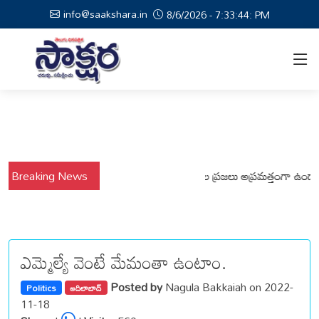
info@saakshara.in
8/6/2026 - 7:33:45: PM
వర్షాల నేపథ్యంలో కోటపల్లి, వేమనపల్లి మండలాల ప్రజలు అప్రమత్తంగా ఉండాలి చెన
Breaking News
ఎమ్మెల్యే వెంటే మేమంతా ఉంటాం.
Posted by
Nagula Bakkaiah on 2022-
Politics
ఆదిలాబాద్
11-18