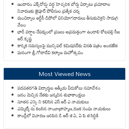
ఇందారం ఎక్స్‌రోడ్డు వద్ద హెచ్చరిక బోర్డు ఏర్పాటు ప్రమాదాల
నివారణకు జైపూర్ పోలీసుల ప్రత్యేక చర్య
మంచిర్యాల ఆర్టీసీ డిపోలో వినియోగదారులు తీసుకువెళ్లని సామగ్రి
వేలం
భారీ వర్షాల నేపథ్యంలో ప్రజలు అప్రమత్తంగా ఉండాలి కోటపల్లి సీఐ
ఆర్.కృష్ణ
కార్మిక సమస్యలపై మున్సిపల్ కమిషనర్‌కు వినతి పత్రం అందజేత
ఘనంగా శ్రీ గోదాదేవి కల్యాణ మహోత్సవం
Most Viewed News
పదవతరగతి విద్యార్థుల ఆత్మీయ వీడుకోలు సమావేశం
జనం మెచ్చిన నేతకు జన్మదిన శుభాకాంక్షలు
నూతన ఎస్సై ని కలిసిన ఎస్ ఆర్ ఎ నాయకులు
ఎమ్మెల్యే ను కలసిన నాయీబ్రాహ్మణ,రజక సంఘ నాయకులు
కాండ్లీలో విచారణ జరిపిన డి ఆర్ d ఏ, ఏ పి d సిద్ధికి