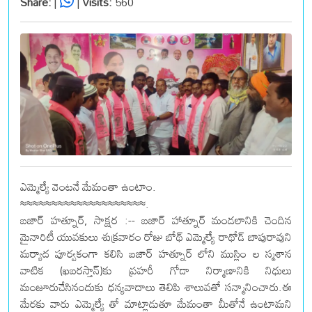
Share:
|
|
Visits:
560
ఎమ్మెల్యే వెంటనే మేమంతా ఉంటాం.
≈≈≈≈≈≈≈≈≈≈≈≈≈≈≈≈≈≈≈≈.
బజార్ హత్నూర్, సాక్షర :-- బజార్ హాత్నూర్ మండలానికి చెందిన
మైనారిటీ యువకులు శుక్రవారం రోజు బోథ్ ఎమ్మెల్యే రాథోడ్ బాపురావుని
మర్యాద పూర్వకంగా కలిసి బజార్ హత్నూర్ లోని ముస్లిం ల స్మశాన
వాటిక (ఖబరస్తాన్)కు ప్రహరీ గోడా నిర్మాణానికి నిధులు
మంజూరుచేసినందుకు ధన్యవాదాలు తెలిపి శాలువతో సన్మానించారు.ఈ
మేరకు వారు ఎమ్మెల్యే తో మాట్లాడుతూ మేమంతా మీతోనే ఉంటామని