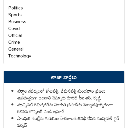
Politics
Sports
Business
Covid
Official
Crime
General
Technology
తాజా వార్తలు
వర్షాల నేపథ్యంలో కోటపల్లి, వేమనపల్లి మండలాల ప్రజలు
అప్రమత్తంగా ఉండాలి చెన్నూరు రూరల్ సీఐ ఆర్. కృష్ణ
మున్సిపల్ కమిషనర్‌ను మారుతి ప్రసాద్‌ను మర్యాదపూర్వకంగా
కలిసిన కౌన్సిలర్ ఎండీ ఇమ్రాన్ ​
సాంఘిక సంక్షేమ గురుకుల పాఠశాలనుతనిఖీ చేసిన మున్సిపల్ చైర్
పర్సన్