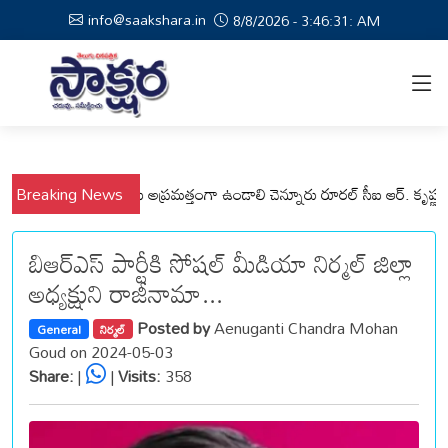
info@saakshara.in
8/8/2026 - 3:46:32: AM
పల్లి మండలాల ప్రజలు అప్రమత్తంగా ఉండాలి చెన్నూరు రూరల్ సీఐ ఆర్. కృష్ణ
Breaking News
మున్
బిఆర్ఎస్ పార్టీకి సోషల్ మీడియా నిర్మల్ జిల్లా
అధ్యక్షుని రాజీనామా...
Posted by
Aenuganti Chandra Mohan
General
నిర్మల్
Goud on 2024-05-03
Share:
|
|
Visits:
358