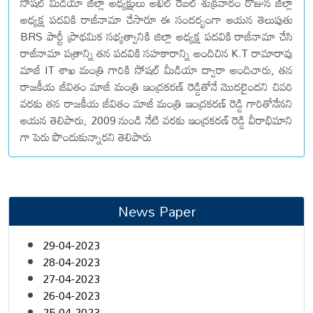
సోషల్ మీడియా జిల్లా అధ్యక్షులు అఖిల్ రెబల్ శుక్రవారం రోజున జిల్లా
అధ్యక్ష పదవికి రాజీనామా చేసారూ ఈ సందర్భంగా ఆయన తెలుపుతు
BRS పార్టీ ప్రాథమిక సభ్యత్వానికి జిల్లా అధ్యక్ష పదవికి రాజీనామా చేసి
రాజీనామా పత్రాన్ని తన పదవికి సహకారాన్ని అందిచిన K.T రామారావు
మాజీ IT శాఖ మంత్రి గారికి సోషల్ మీడియా ద్వారా అందిచారు, తన
రాజకీయ జీవితం మాజీ మంత్రి ఇంద్రకరణ్ రెడ్డితోనే మొదలైందని చివరి
వరకు తన రాజకీయ జీవితం మాజీ మంత్రి ఇంద్రకరణ్ రెడ్డి గారితోనేనని
ఆయన తెలిపారు, 2009 నుండి నేటి వరకు ఇంద్రకరణ్ రెడ్డి వీరాభిమాని
గా పెరు పొందుకున్నారని తెలిపారు
News Paper
29-04-2023
28-04-2023
27-04-2023
26-04-2023
25-04-2023