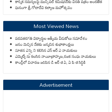
కార్మిక సమస్యలపై మున్సిపల్ కమిషనర్‌కు వినతి పత్రం అందజేత
ఘనంగా శ్రీ గోదాదేవి కల్యాణ మహోత్సవం
Most Viewed News
పదవతరగతి విద్యార్థుల ఆత్మీయ వీడుకోలు సమావేశం
జనం మెచ్చిన నేతకు జన్మదిన శుభాకాంక్షలు
నూతన ఎస్సై ని కలిసిన ఎస్ ఆర్ ఎ నాయకులు
ఎమ్మెల్యే ను కలసిన నాయీబ్రాహ్మణ,రజక సంఘ నాయకులు
కాండ్లీలో విచారణ జరిపిన డి ఆర్ d ఏ, ఏ పి d సిద్ధికి
Advertisement