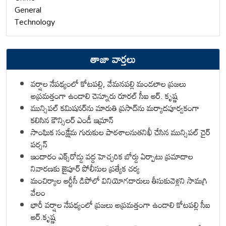
General
Technology
తాజా వార్తలు
వర్షాల నేపథ్యంలో కోటపల్లి, వేమనపల్లి మండలాల ప్రజలు
అప్రమత్తంగా ఉండాలి చెన్నూరు రూరల్ సీఐ ఆర్. కృష్ణ
మున్సిపల్ కమిషనర్‌ను మారుతి ప్రసాద్‌ను మర్యాదపూర్వకంగా
కలిసిన కౌన్సిలర్ ఎండీ ఇమ్రాన్ ​
సాంఘిక సంక్షేమ గురుకుల పాఠశాలనుతనిఖీ చేసిన మున్సిపల్ చైర్
పర్సన్
ఇందారం ఎక్స్‌రోడ్డు వద్ద హెచ్చరిక బోర్డు ఏర్పాటు ప్రమాదాల
నివారణకు జైపూర్ పోలీసుల ప్రత్యేక చర్య
మంచిర్యాల ఆర్టీసీ డిపోలో వినియోగదారులు తీసుకువెళ్లని సామగ్రి
వేలం
భారీ వర్షాల నేపథ్యంలో ప్రజలు అప్రమత్తంగా ఉండాలి కోటపల్లి సీఐ
ఆర్.కృష్ణ