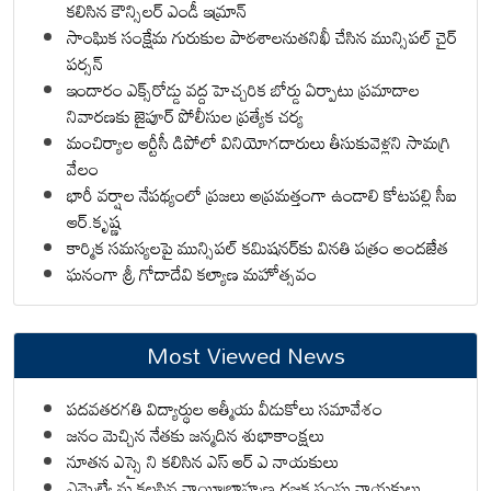
కలిసిన కౌన్సిలర్ ఎండీ ఇమ్రాన్ ​
సాంఘిక సంక్షేమ గురుకుల పాఠశాలనుతనిఖీ చేసిన మున్సిపల్ చైర్
పర్సన్
ఇందారం ఎక్స్‌రోడ్డు వద్ద హెచ్చరిక బోర్డు ఏర్పాటు ప్రమాదాల
నివారణకు జైపూర్ పోలీసుల ప్రత్యేక చర్య
మంచిర్యాల ఆర్టీసీ డిపోలో వినియోగదారులు తీసుకువెళ్లని సామగ్రి
వేలం
భారీ వర్షాల నేపథ్యంలో ప్రజలు అప్రమత్తంగా ఉండాలి కోటపల్లి సీఐ
ఆర్.కృష్ణ
కార్మిక సమస్యలపై మున్సిపల్ కమిషనర్‌కు వినతి పత్రం అందజేత
ఘనంగా శ్రీ గోదాదేవి కల్యాణ మహోత్సవం
Most Viewed News
పదవతరగతి విద్యార్థుల ఆత్మీయ వీడుకోలు సమావేశం
జనం మెచ్చిన నేతకు జన్మదిన శుభాకాంక్షలు
నూతన ఎస్సై ని కలిసిన ఎస్ ఆర్ ఎ నాయకులు
ఎమ్మెల్యే ను కలసిన నాయీబ్రాహ్మణ,రజక సంఘ నాయకులు