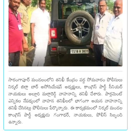
సారంగాపూర్ మండలంలోని తనిఖీ కేంద్రం వద్ద సోమవారం పోలీసులు
నిర్మల్ జిల్లా బార్ అసోసియేషన్ అధ్యక్షులు, కాంగ్రెస్ పార్టీ సీనియర్
నాయకులు అల్లూరి మల్లారెడ్డి వాహనాన్ని తనిఖీ చేశారు. పార్లమెంట్
ఎన్నికల నేపథ్యంలో వాహన తనిఖీలలో భాగంగా ఆయన వాహనాన్ని
తనిఖీ చేసినట్లు పోలీసులు పేర్కొన్నారు. ఈ కార్యక్రమంలో నిర్మల్ మండల
కాంగ్రెస్ పార్టీ అధ్యక్షుడు గంగాధర్, నాయకులు, పోలీస్ సిబ్బంది
ఉన్నారు.