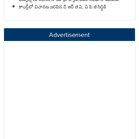
కాండ్లీలో విచారణ జరిపిన డి ఆర్ d ఏ, ఏ పి d సిద్ధికి
Advertisement