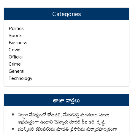
Categories
Politics
Sports
Business
Covid
Official
Crime
General
Technology
తాజా వార్తలు
వర్షాల నేపథ్యంలో కోటపల్లి, వేమనపల్లి మండలాల ప్రజలు
అప్రమత్తంగా ఉండాలి చెన్నూరు రూరల్ సీఐ ఆర్. కృష్ణ
మున్సిపల్ కమిషనర్‌ను మారుతి ప్రసాద్‌ను మర్యాదపూర్వకంగా