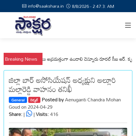
info@saakshara.in
8/8/2026 - 2:47:4: AM
నపల్లి మండలాల ప్రజలు అప్రమత్తంగా ఉండాలి చెన్నూరు రూరల్ సీఐ ఆర్. కృష్ణ
Breaking News
ము
జిల్లా బార్ అసోసియేషన్ అధ్యక్షుని అల్లూరి
మల్లారెడ్డి వాహనం తనిఖీ
Posted by
Aenuganti Chandra Mohan
General
నిర్మల్
Goud on 2024-04-29
Share:
|
|
Visits:
416