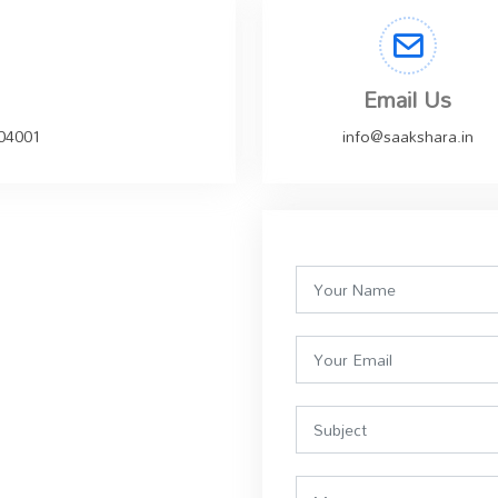
Email Us
504001
info@saakshara.in