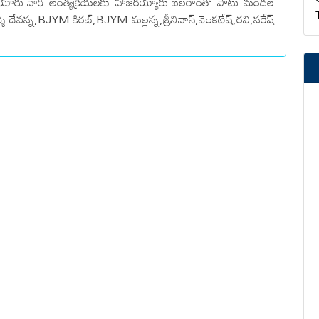
ిపోయారు.వారి అంత్యక్రియలకు హాజరయ్యారు.బలరాంతో పాటు మండల
ర్శి దేవన్న,BJYM కిరణ్,BJYM మల్లన్న,శ్రీనివాస్,వెంకటేష్,రవి,నరేష్