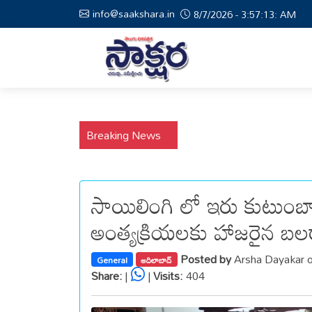
info@saakshara.in
8/7/2026 - 3:57:13: AM
Breaking News
సాయిలింగి లో ఇరు కుటుంబ
అంత్యక్రియలకు హాజరైన బల
Posted by
Arsha Dayakar 
General
ఆదిలాబాద్
Share:
|
|
Visits:
404