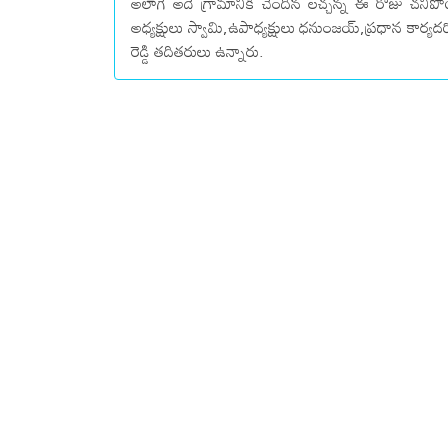
అలాగే అదే గ్రామానికి చెందిన లచ్చన్న ఈ రోజు చన
అధ్యక్షులు స్వామి,ఉపాధ్యక్షులు ధనుంజయ్,ప్రధాన కార్యద
రెడ్డి తదితరులు ఉన్నారు.