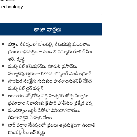
Technology
తాజా వార్తలు
వర్షాల నేపథ్యంలో కోటపల్లి, వేమనపల్లి మండలాల
ప్రజలు అప్రమత్తంగా ఉండాలి చెన్నూరు రూరల్ సీఐ
ఆర్. కృష్ణ
మున్సిపల్ కమిషనర్‌ను మారుతి ప్రసాద్‌ను
మర్యాదపూర్వకంగా కలిసిన కౌన్సిలర్ ఎండీ ఇమ్రాన్ ​
సాంఘిక సంక్షేమ గురుకుల పాఠశాలనుతనిఖీ చేసిన
మున్సిపల్ చైర్ పర్సన్
ఇందారం ఎక్స్‌రోడ్డు వద్ద హెచ్చరిక బోర్డు ఏర్పాటు
ప్రమాదాల నివారణకు జైపూర్ పోలీసుల ప్రత్యేక చర్య
మంచిర్యాల ఆర్టీసీ డిపోలో వినియోగదారులు
తీసుకువెళ్లని సామగ్రి వేలం
భారీ వర్షాల నేపథ్యంలో ప్రజలు అప్రమత్తంగా ఉండాలి
కోటపల్లి సీఐ ఆర్.కృష్ణ