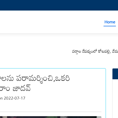
Home
వర్షాల నేపథ్యంలో కోటపల్లి, వేమనపల్లి
ాలను పరామర్శించి,ఒకరి
రాం జాదవ్
on 2022-07-17