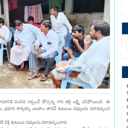
కి చెందిన సర్పంచ్ పోచ్చన్న గారి తల్లి లక్ష్మి చనిపోయింది. ఈ
ం ప్రధాన కార్యదర్శి బలరాం జాదవ్ కుటుంబ సభ్యులను పరామర్శించి
కి వెళ్లి కుటుంబ సభ్యులను పరామర్శించారు.