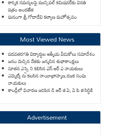
కార్మిక సమస్యలపై మున్సిపల్ కమిషనర్‌కు వినతి
పత్రం అందజేత
ఘనంగా శ్రీ గోదాదేవి కల్యాణ మహోత్సవం
Most Viewed News
పదవతరగతి విద్యార్థుల ఆత్మీయ వీడుకోలు సమావేశం
జనం మెచ్చిన నేతకు జన్మదిన శుభాకాంక్షలు
నూతన ఎస్సై ని కలిసిన ఎస్ ఆర్ ఎ నాయకులు
ఎమ్మెల్యే ను కలసిన నాయీబ్రాహ్మణ,రజక సంఘ
నాయకులు
కాండ్లీలో విచారణ జరిపిన డి ఆర్ d ఏ, ఏ పి d సిద్ధికి
Advertisement