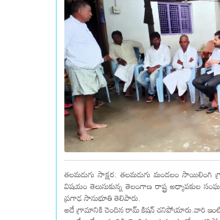
తలమడుగు సాక్షర: తలమడుగు మండలం సాయిలింగి గ్రామాని
విషయం తెలుసుకున్న తెలంగాణ రాష్ట్ర అధ్యాపకుల సంఘ
ప్రగాఢ సానుభూతి తెలిపారు.
అదే గ్రామానికి చెందిన రామ్ కిషన్ చనిపోయారు.వారి ఇంటి