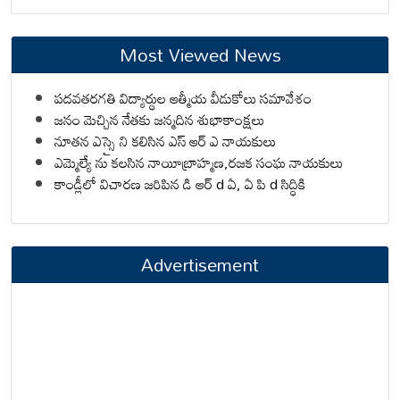
Most Viewed News
పదవతరగతి విద్యార్థుల ఆత్మీయ వీడుకోలు సమావేశం
జనం మెచ్చిన నేతకు జన్మదిన శుభాకాంక్షలు
నూతన ఎస్సై ని కలిసిన ఎస్ ఆర్ ఎ నాయకులు
ఎమ్మెల్యే ను కలసిన నాయీబ్రాహ్మణ,రజక సంఘ నాయకులు
కాండ్లీలో విచారణ జరిపిన డి ఆర్ d ఏ, ఏ పి d సిద్ధికి
Advertisement