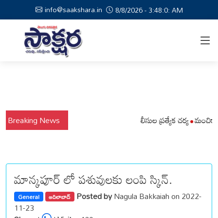
info@saakshara.in
8/8/2026 - 3:48:0: AM
ిక బోర్డు ఏర్పాటు ప్రమాదాల నివారణకు జైపూర్ పోలీసుల ప్రత్యేక చర్య
Breaking News
మంచిర్యాల ఆర
మాన్కపూర్ లో పశువులకు లంపి స్కిన్.
Posted by
Nagula Bakkaiah on 2022-
General
ఆదిలాబాద్
11-23