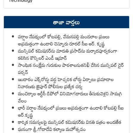
Technology
తాజా వార్తలు
వర్షాల నేపథ్యంలో కోటపల్లి, వేమనపల్లి మండలాల ప్రజలు
అప్రమత్తంగా ఉండాలి చెన్నూరు రూరల్ సీఐ ఆర్. కృష్ణ
మున్సిపల్ కమిషనర్‌ను మారుతి ప్రసాద్‌ను మర్యాదపూర్వకంగా
కలిసిన కౌన్సిలర్ ఎండీ ఇమ్రాన్ ​
సాంఘిక సంక్షేమ గురుకుల పాఠశాలనుతనిఖీ చేసిన మున్సిపల్ చైర్
పర్సన్
ఇందారం ఎక్స్‌రోడ్డు వద్ద హెచ్చరిక బోర్డు ఏర్పాటు ప్రమాదాల
నివారణకు జైపూర్ పోలీసుల ప్రత్యేక చర్య
మంచిర్యాల ఆర్టీసీ డిపోలో వినియోగదారులు తీసుకువెళ్లని సామగ్రి
వేలం
భారీ వర్షాల నేపథ్యంలో ప్రజలు అప్రమత్తంగా ఉండాలి కోటపల్లి సీఐ
ఆర్.కృష్ణ
కార్మిక సమస్యలపై మున్సిపల్ కమిషనర్‌కు వినతి పత్రం అందజేత
ఘనంగా శ్రీ గోదాదేవి కల్యాణ మహోత్సవం