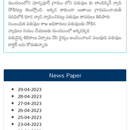
మండలంలోని మాన్కపూర్ గ్రామం లోని పశువుల కు లాంపిస్కిన్ వ్యాది
సోకినట్లు తెలుస్తోంది. అక్కడ కాకుండా బుతాయి గ్రామపంచాయతీ
పరిధిలోకి కూడ వ్యాది వ్యాపించినట్లు పశువుల కాపరులు తెలిపారు
సంబంధిత పశువుల శాఖ అధికారులు పశువులకు సోకిన
వ్యాధులు నయం చేయుటకు మండలంలో అక్కడక్కడ
పశువైద్య శిబిరాలు ఏర్పాటు చేసి వైద్యం అందించాలని పలువురు పశువుల
డాక్టర్ లను కోరుతున్నారు
News Paper
29-04-2023
28-04-2023
27-04-2023
26-04-2023
25-04-2023
23-04-2023