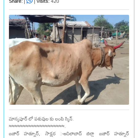
Share:
|
|
Visits:
420
మాన్కపూర్ లో పశువుల కు లంపి స్కిన్.
≈≈≈≈≈≈≈≈≈≈≈≈≈≈≈≈≈≈≈≈.
బజార్ హత్నూర్, సాక్షర :-ఆదిలాబాద్ జిల్లా బజార్ హత్నూర్