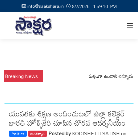
info@saakshara.in
8/7/2026 - 1:59:10: PM
ంలో కోటపల్లి, వేమనపల్లి మండలాల ప్రజలు అప్రమత్తంగా ఉండాలి చెన్నూరు రూరల్ స
Breaking News
యువతకు శిక్షణ అందించుటలో జిల్లా కలెక్టర్
భారతి హోళ్ళికేరి చూపిన చొరవ ఆదర్శనీయం
Posted by
KODISHETTI SATISH on
Politics
మంచిర్యాల