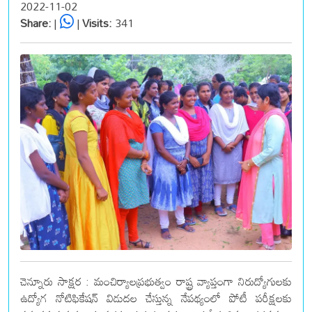
2022-11-02
Share:
|
|
Visits:
341
చెన్నూరు సాక్షర : మంచిర్యాలప్రభుత్వం రాష్ట్ర వ్యాప్తంగా నిరుద్యోగులకు
ఉద్యోగ నోటిఫికేషన్ విడుదల చేస్తున్న నేపథ్యంలో పోటీ పరీక్షలకు