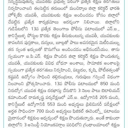
సన్నద్ధమవుతున్న యువతకు ప్రభుత్వ పరంగా ప్రత్యేక శిక్షణ తరగతులు
నిర్వహించాలని తలపెట్టిన తరుణంలో మంచిర్యాల జిల్లా కలెక్టర్ భారతి
హోళ్ళికేరి యువతీ, యువకులకు శిక్షణ అందించడం కోసం జిల్లాలో
చేపట్టిన ప్రత్యేక కార్యక్రమాలు ఆదర్శంగా నిలిచాయి. జిల్లాలోని
గుడిపేటలోని 13వ ప్రత్యేక తెలంగాణ పోలీసు పటాలములో ఎన్.ఐ.,
కానిస్టేబుళ్ళ పోస్టుల కొరకు శిక్షణ తీసుకుంటున్న యువతీ, యువకులకు
కావలసిన పుస్తకాలు, దుస్తులు, బూట్లతో పాటు అవసరమైన మెటీరియల్ను
తన స్వంత ఖర్చులతో కొనుగోలు అందించడం అభినందనీయం. తాను
స్వయంగా ఐ.పి.ఎన్. శిక్షణ పొందిన జిల్లా కలెక్టర్ శిక్షణ పొందుతున్న
యువతీ, యువకులకు వివిధ బోధనా అంశాలు, సామాజిక అంశాలపై
స్వయంగా ప్రత్యేక తరగతులు నిర్వహించి, పట్టుదల, కృషి, పోటీతత్వంతో
కష్టపడి ఉద్యోగం సాధించి తల్లిదండ్రులు, గురువులు గర్వించే విధంగా
నిలవాలని ప్రోత్సహించారు. 13వ పోలీసు పటాలములో 850 మంది
నిరుద్యోగ యువత శిక్షణ దరఖాస్తు చేసుకొని 3 నెలల పాటు బెటాలియన్
కమాండెంట్ రామకృష్ణ పర్యవేక్షణలో ఎన్.ఐ. ఉద్యోగానికి 205 మంది,
కానిస్టేబుల్ ఉద్యోగానికి 553 మంది అభ్యర్థులు ప్రిలిమినరీ పరీక్షలలో
అర్హత సాధించగా 700 మంది అభ్యర్థులు ఫిజికల్ ఈవెంట్స్లో పటాలము
మైదానంలో శిక్షకుల ఆధ్వర్యంలో శిక్షణ పొందుతున్నారు. అంతే కాకుండా
జిల్లాలోని 3 అసెంబ్లీ నియోజకవర్గాల పరిధిలోని గ్రంథాలయాలలో శిక్షణ