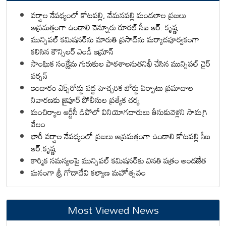
వర్షాల నేపథ్యంలో కోటపల్లి, వేమనపల్లి మండలాల ప్రజలు
అప్రమత్తంగా ఉండాలి చెన్నూరు రూరల్ సీఐ ఆర్. కృష్ణ
మున్సిపల్ కమిషనర్‌ను మారుతి ప్రసాద్‌ను మర్యాదపూర్వకంగా
కలిసిన కౌన్సిలర్ ఎండీ ఇమ్రాన్ ​
సాంఘిక సంక్షేమ గురుకుల పాఠశాలనుతనిఖీ చేసిన మున్సిపల్ చైర్
పర్సన్
ఇందారం ఎక్స్‌రోడ్డు వద్ద హెచ్చరిక బోర్డు ఏర్పాటు ప్రమాదాల
నివారణకు జైపూర్ పోలీసుల ప్రత్యేక చర్య
మంచిర్యాల ఆర్టీసీ డిపోలో వినియోగదారులు తీసుకువెళ్లని సామగ్రి
వేలం
భారీ వర్షాల నేపథ్యంలో ప్రజలు అప్రమత్తంగా ఉండాలి కోటపల్లి సీఐ
ఆర్.కృష్ణ
కార్మిక సమస్యలపై మున్సిపల్ కమిషనర్‌కు వినతి పత్రం అందజేత
ఘనంగా శ్రీ గోదాదేవి కల్యాణ మహోత్సవం
Most Viewed News