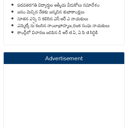
పదవతరగతి విద్యార్థుల ఆత్మీయ వీడుకోలు సమావేశం
జనం మెచ్చిన నేతకు జన్మదిన శుభాకాంక్షలు
నూతన ఎస్సై ని కలిసిన ఎస్ ఆర్ ఎ నాయకులు
ఎమ్మెల్యే ను కలసిన నాయీబ్రాహ్మణ,రజక సంఘ నాయకులు
కాండ్లీలో విచారణ జరిపిన డి ఆర్ d ఏ, ఏ పి d సిద్ధికి
Advertisement