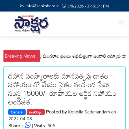
info@saakshara.in
8/8/2026 - 3:45:34: PM
లో కోటపల్లి, వేమనపల్లి మండలాల ప్రజలు అప్రమత్తంగా ఉండాలి చెన్నూరు రూరల్ సీఐ
Breaking News
దహాన సంస్కారాలకు మానవత్వపు దాతల
సహాయం తో మేము సైతం స్వచ్ఛంద సేవా
సంస్థ 15000/- రూపాయల ఆర్థిక సహాయం
అందజేత.
Posted by
Kondilla Sadanandam on
General
మంచిర్యాల
2022-04-08
Share:
|
|
Visits:
606