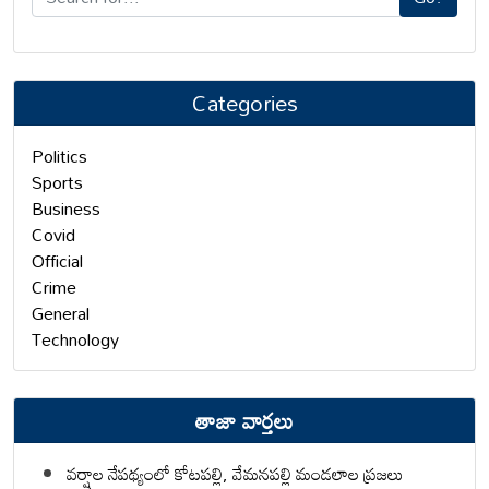
Categories
Politics
Sports
Business
Covid
Official
Crime
General
Technology
తాజా వార్తలు
వర్షాల నేపథ్యంలో కోటపల్లి, వేమనపల్లి మండలాల ప్రజలు