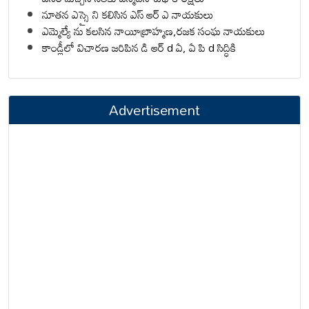
నూతన ఎస్సై ని కలిసిన ఎస్ ఆర్ ఎ నాయకులు
ఎమ్మెల్యే ను కలసిన నాయీబ్రాహ్మణ,రజక సంఘ నాయకులు
కాండ్లీలో విచారణ జరిపిన డి ఆర్ d ఏ, ఏ పి d సిద్ధికి
Advertisement