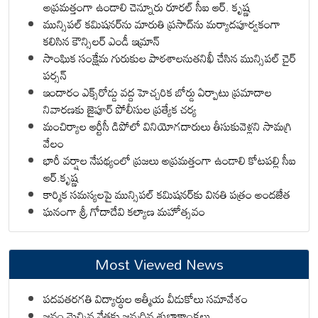
అప్రమత్తంగా ఉండాలి చెన్నూరు రూరల్ సీఐ ఆర్. కృష్ణ
మున్సిపల్ కమిషనర్‌ను మారుతి ప్రసాద్‌ను మర్యాదపూర్వకంగా
కలిసిన కౌన్సిలర్ ఎండీ ఇమ్రాన్ ​
సాంఘిక సంక్షేమ గురుకుల పాఠశాలనుతనిఖీ చేసిన మున్సిపల్ చైర్
పర్సన్
ఇందారం ఎక్స్‌రోడ్డు వద్ద హెచ్చరిక బోర్డు ఏర్పాటు ప్రమాదాల
నివారణకు జైపూర్ పోలీసుల ప్రత్యేక చర్య
మంచిర్యాల ఆర్టీసీ డిపోలో వినియోగదారులు తీసుకువెళ్లని సామగ్రి
వేలం
భారీ వర్షాల నేపథ్యంలో ప్రజలు అప్రమత్తంగా ఉండాలి కోటపల్లి సీఐ
ఆర్.కృష్ణ
కార్మిక సమస్యలపై మున్సిపల్ కమిషనర్‌కు వినతి పత్రం అందజేత
ఘనంగా శ్రీ గోదాదేవి కల్యాణ మహోత్సవం
Most Viewed News
పదవతరగతి విద్యార్థుల ఆత్మీయ వీడుకోలు సమావేశం
జనం మెచ్చిన నేతకు జన్మదిన శుభాకాంక్షలు