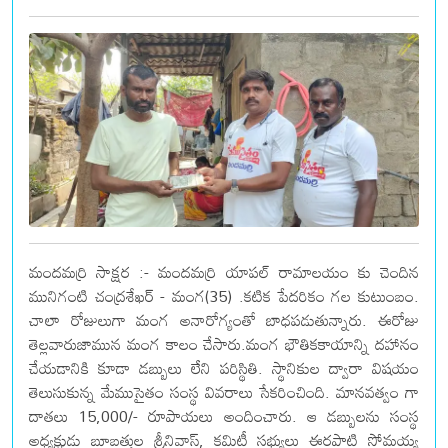
మందమర్రి సాక్షర :- మందమర్రి యాపల్ రామాలయం కు చెందిన
మునిగంటి చంద్రశేఖర్ - మంగ(35) .కటిక పేదరికం గల కుటుంబం.
చాలా రోజులుగా మంగ అనారోగ్యంతో బాధపడుతున్నారు. ఈరోజు
తెల్లవారుజామున మంగ కాలం చేసారు.మంగ భౌతికకాయాన్ని దహానం
చేయడానికి కూడా డబ్బులు లేని పరిస్థితి. స్థానికుల ద్వారా విషయం
తెలుసుకున్న మేముసైతం సంస్థ వివరాలు సేకరించింది. మానవత్వం గా
దాతలు 15,000/- రూపాయలు అందించారు. ఆ డబ్బులను సంస్థ
అధ్యక్షుడు బూబత్తుల శ్రీనివాస్, కమిటీ సభ్యులు ఈర్లపాటి సోమయ్య