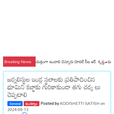
 మండలాల ప్రజలు అప్రమత్తంగా ఉండాలి చెన్నూరు రూరల్ సీఐ ఆర్. కృష్ణ
Breaking News
మున్సిపల్
జర్నలిస్టుల ఇండ్ల స్థలాలకు ప్రతిపాదించిన
భూమిని కబ్జాకు గురికాకుండా తగు చర్య లు
చెప్పటాలి
Posted by
KODISHETTI SATISH on
General
మంచిర్యాల
2024-09-13