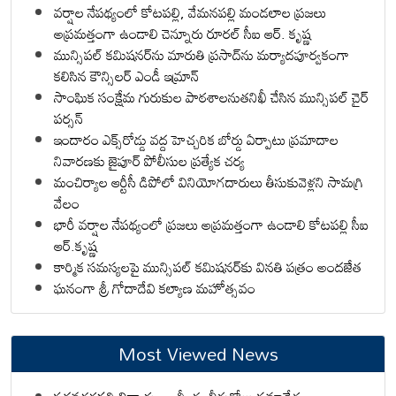
వర్షాల నేపథ్యంలో కోటపల్లి, వేమనపల్లి మండలాల ప్రజలు
అప్రమత్తంగా ఉండాలి చెన్నూరు రూరల్ సీఐ ఆర్. కృష్ణ
మున్సిపల్ కమిషనర్‌ను మారుతి ప్రసాద్‌ను మర్యాదపూర్వకంగా
కలిసిన కౌన్సిలర్ ఎండీ ఇమ్రాన్ ​
సాంఘిక సంక్షేమ గురుకుల పాఠశాలనుతనిఖీ చేసిన మున్సిపల్ చైర్
పర్సన్
ఇందారం ఎక్స్‌రోడ్డు వద్ద హెచ్చరిక బోర్డు ఏర్పాటు ప్రమాదాల
నివారణకు జైపూర్ పోలీసుల ప్రత్యేక చర్య
మంచిర్యాల ఆర్టీసీ డిపోలో వినియోగదారులు తీసుకువెళ్లని సామగ్రి
వేలం
భారీ వర్షాల నేపథ్యంలో ప్రజలు అప్రమత్తంగా ఉండాలి కోటపల్లి సీఐ
ఆర్.కృష్ణ
కార్మిక సమస్యలపై మున్సిపల్ కమిషనర్‌కు వినతి పత్రం అందజేత
ఘనంగా శ్రీ గోదాదేవి కల్యాణ మహోత్సవం
Most Viewed News