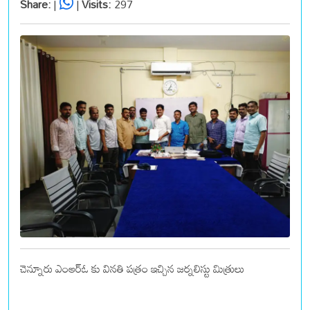
Share:
|
|
Visits:
297
చెన్నూరు ఎంఆర్ఓ కు వినతి పత్రం ఇచ్చిన జర్నలిస్టు మిత్రులు