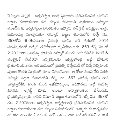
చెన్నూరు సాక్షర : జర్నలిస్టుల ఇండ్ల స్థలాలకు ప్రతిపాదించిన భూమిని
కబ్జాకు గురికాకుండా తగు చర్యలు చేపట్టాలని శుక్రవారం చెన్నూరు
ఎంఆర్ఓ కు జర్నలిస్టులు వినతిపత్రం ఇచ్చారు ప్రెస్ క్లబ్ అధ్యక్షులు అట్టెం
మధునయ్య మాట్లాడుతూ చెన్నూర్ పట్టణ శివారులోని సర్వే నెం.
863లోని 8.05ఎకరాల ప్రభుత్వ భూమి అని గతంలో 2014
సంవత్సరంలో అప్పటి తహాసీల్దారు ధృవీకరించారు. 863 సర్వే నెం.లో
2.20 ఎకరాల ప్రభుత్వ భూమిని చెన్నూర్ మండలంలో పనిచేసే ప్రింట్ &
ఎలక్ట్రానిక్ మీడియా జర్నలిస్టులకు ఇళ్ళస్థలాలకై అట్టి భూమిని
ప్రతిపాదించినారు. ఆసమయంలో ప్రభుత్వ సర్వేయర్ తో సర్వే నిర్వహించి
ప్లాటల కొరకు మ్యాపింగ్ కూడా చేపించినారు. ఆ రోజు నుంచి నేటి వరకు
చెన్నూర్ పట్టణ శివారులోని సర్వే నెం. 863 ప్రభుత్వ భూమి గానే
ఉన్నప్పటికిని కొంత మంది అక్రమార్కులు, అధికారులు అట్టి ప్రభుత్వ
భూమిని అసైన్డ్ భూమి అంటూ అన్యాక్రాంతం: చేసేందుకు
ప్రయత్నిస్తున్నారు.కావున చెన్నూర్ పట్టణ శివారులోని సర్వే నెం. 863లో
గల 2.20ఎకరాల జర్నలిస్టుల ఇళ్ళస్థలాలకై ప్రతిపాదించిన భూమిని
కబ్జాకు గురికాకుండా తగు చర్యలు తీసుకోగలరని అన్నారు ఈ కార్యక్రమం
లో కారెంగుల కిరణ్ వైద్య సంతోష్ లక్ష్మణ చారి కొడిశెట్టి సతీష్ ఎ జాజ్