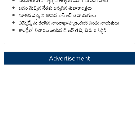
పదవతరగతి విద్యార్థుల ఆత్మీయ వీడుకోలు సమావేశం
జనం మెచ్చిన నేతకు జన్మదిన శుభాకాంక్షలు
నూతన ఎస్సై ని కలిసిన ఎస్ ఆర్ ఎ నాయకులు
ఎమ్మెల్యే ను కలసిన నాయీబ్రాహ్మణ,రజక సంఘ నాయకులు
కాండ్లీలో విచారణ జరిపిన డి ఆర్ d ఏ, ఏ పి d సిద్ధికి
Advertisement