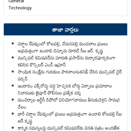
General
Technology
తాజా వార్తలు
వర్షాల నేపథ్యంలో కోటపల్లి, వేమనపల్లి మండలాల ప్రజలు
అప్రమత్తంగా ఉండాలి చెన్నూరు రూరల్ సీఐ ఆర్. కృష్ణ
మున్సిపల్ కమిషనర్‌ను మారుతి ప్రసాద్‌ను మర్యాదపూర్వకంగా
కలిసిన కౌన్సిలర్ ఎండీ ఇమ్రాన్ ​
సాంఘిక సంక్షేమ గురుకుల పాఠశాలనుతనిఖీ చేసిన మున్సిపల్ చైర్
పర్సన్
ఇందారం ఎక్స్‌రోడ్డు వద్ద హెచ్చరిక బోర్డు ఏర్పాటు ప్రమాదాల
నివారణకు జైపూర్ పోలీసుల ప్రత్యేక చర్య
మంచిర్యాల ఆర్టీసీ డిపోలో వినియోగదారులు తీసుకువెళ్లని సామగ్రి
వేలం
భారీ వర్షాల నేపథ్యంలో ప్రజలు అప్రమత్తంగా ఉండాలి కోటపల్లి సీఐ
ఆర్.కృష్ణ
కార్మిక సమస్యలపై మున్సిపల్ కమిషనర్‌కు వినతి పత్రం అందజేత