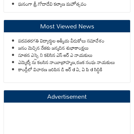
ఘనంగా శ్రీ గోదాదేవి కల్యాణ మహోత్సవం
Most Viewed News
పదవతరగతి విద్యార్థుల ఆత్మీయ వీడుకోలు సమావేశం
జనం మెచ్చిన నేతకు జన్మదిన శుభాకాంక్షలు
నూతన ఎస్సై ని కలిసిన ఎస్ ఆర్ ఎ నాయకులు
ఎమ్మెల్యే ను కలసిన నాయీబ్రాహ్మణ,రజక సంఘ నాయకులు
కాండ్లీలో విచారణ జరిపిన డి ఆర్ d ఏ, ఏ పి d సిద్ధికి
Advertisement