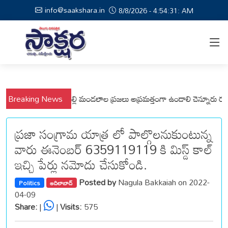
info@saakshara.in
8/8/2026 - 4:54:32: AM
యంలో కోటపల్లి, వేమనపల్లి మండలాల ప్రజలు అప్రమత్తంగా ఉండాలి చెన్నూరు రూరల్ 
Breaking News
ప్రజా సంగ్రామ యాత్ర లో పాల్గొలనుకుంటున్న
వారు ఈనెంబర్ 6359119119 కి మిస్డ్ కాల్
ఇచ్చి పేర్లు నమోదు చేసుకోండి.
Posted by
Nagula Bakkaiah on 2022-
Politics
ఆదిలాబాద్
04-09
Share:
|
|
Visits:
575