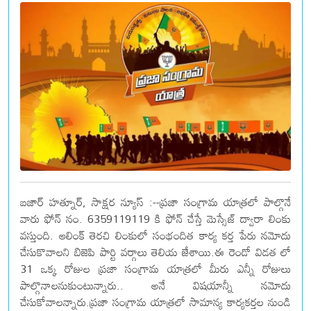
బజార్ హత్నూర్, సాక్షర న్యూస్ :--ప్రజా సంగ్రామ యాత్రలో పాల్గొనే
వారు ఫోన్ నం. 6359119119 కి ఫోన్ చేస్తే మెస్సేజ్ ద్వారా లింకు
వస్తుంది. ఆలింక్ తెరచి లింకులో సంభందిత కార్య కర్త పేరు నమోదు
చేసుకొవాలని బిజెపి పార్టి వర్గాలు తెలియ జేశాయి.ఈ రెండో విడత లో
31 ఒక్క రోజుల ప్రజా సంగ్రామ యాత్రలో మీరు ఎన్నీ రోజులు
పాల్గొనాలనుకుంటున్నారు.. అనే విషయాన్నీ నమోదు
చేసుకోవాలన్నారు.ప్రజా సంగ్రామ యాత్రలో సామాన్య కార్యకర్తల నుండి