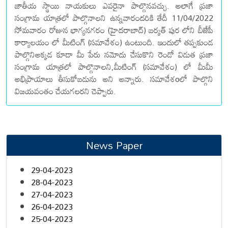
జాతీయ స్థాయి నాయకులు ఎవరైనా పాల్గొనవచ్చు. అలాగే ప్రజా
సంగ్రామ యాత్రలో పాల్గొనాలని ఉన్నవారందరికి తేదీ 11/04/2022
సోమవారం రోజున భాగ్యనగరం (హైదరాబాద్) బర్కత్ పుర లోని బీజేపీ
కార్యాలయం లో మీటింగ్ (సమావేశం) ఉంటుంది. ఇందులో తప్పకుండ
పాల్గొనిఅక్కడ కూడా మీ పేరు నమోదు చేసుకొని రెండో విడుత ప్రజా
సంగ్రామ యాత్రలో పాల్గొనాలని,మీటింగ్ (సమావేశం) లో మీమీ
అభిప్రాయాలు తీసుకోబడును అని అన్నారు. సమావేశoలో పాల్గొని
విజయవంతం చేయగలరని చెప్పారు.
News Paper
29-04-2023
28-04-2023
27-04-2023
26-04-2023
25-04-2023