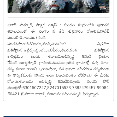
బజార్ హత్నూర్, సాక్షర న్యూస్ :--మండల కేంద్రంలోని పురాతన
శివాలయంలో ఈ నెల15 వ తేదీ శుక్రవారం రోజునమహదేవ్
మందిర్(శివాలయం) నందు,
నూతనముగాశివలింగం,నంది,హనుమాన్ విగ్రహాల
ప్రతిష్టాపన,అట్లేధ్వజస్తంభం,బలిపీఠం,శిఖర,కలశ ప్రతిష్టాపన
కార్యక్రమం కలదని శివాలయఅభివృద్ధి కమిటీ ప్రకటన
చేసింది.బజార్హత్నూర్ గ్రామఆడపడుచులు(ఇతర గ్రామాల్లో ఉన్న కూడా
తప్ప కుండా రావాలి ),గ్రామస్తులు, శివ భక్తులు తదితరులు తప్పకుండా
ఈ కార్యక్రమంకు హాజరు అయి విజయవంతం చె్యాలని ఈ మేరకు
కోరారు.శివాలయ అభివృద్ధి కమిటీసభ్యులకు చెందిన ఫోన్
నంబర్లలో(6301607227,8247015623,7382479457,99084
50421.)వివరాలు కావాల్సినవారుసంప్రదించవచ్చని పేర్కొన్నారు.