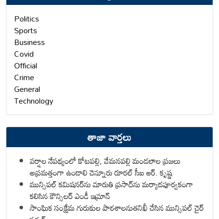
Politics
Sports
Business
Covid
Official
Crime
General
Technology
తాజా వార్తలు
వర్షాల నేపథ్యంలో కోటపల్లి, వేమనపల్లి మండలాల ప్రజలు
అప్రమత్తంగా ఉండాలి చెన్నూరు రూరల్ సీఐ ఆర్. కృష్ణ
మున్సిపల్ కమిషనర్‌ను మారుతి ప్రసాద్‌ను మర్యాదపూర్వకంగా
కలిసిన కౌన్సిలర్ ఎండీ ఇమ్రాన్ ​
సాంఘిక సంక్షేమ గురుకుల పాఠశాలనుతనిఖీ చేసిన మున్సిపల్ చైర్