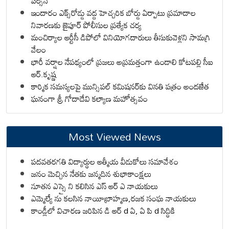
పర్సన్
ఇందారం ఎక్స్‌రోడ్డు వద్ద హెచ్చరిక బోర్డు ఏర్పాటు ప్రమాదాల
నివారణకు జైపూర్ పోలీసుల ప్రత్యేక చర్య
మంచిర్యాల ఆర్టీసీ డిపోలో వినియోగదారులు తీసుకువెళ్లని సామగ్రి
వేలం
భారీ వర్షాల నేపథ్యంలో ప్రజలు అప్రమత్తంగా ఉండాలి కోటపల్లి సీఐ
ఆర్.కృష్ణ
కార్మిక సమస్యలపై మున్సిపల్ కమిషనర్‌కు వినతి పత్రం అందజేత
ఘనంగా శ్రీ గోదాదేవి కల్యాణ మహోత్సవం
Most Viewed News
పదవతరగతి విద్యార్థుల ఆత్మీయ వీడుకోలు సమావేశం
జనం మెచ్చిన నేతకు జన్మదిన శుభాకాంక్షలు
నూతన ఎస్సై ని కలిసిన ఎస్ ఆర్ ఎ నాయకులు
ఎమ్మెల్యే ను కలసిన నాయీబ్రాహ్మణ,రజక సంఘ నాయకులు
కాండ్లీలో విచారణ జరిపిన డి ఆర్ d ఏ, ఏ పి d సిద్ధికి