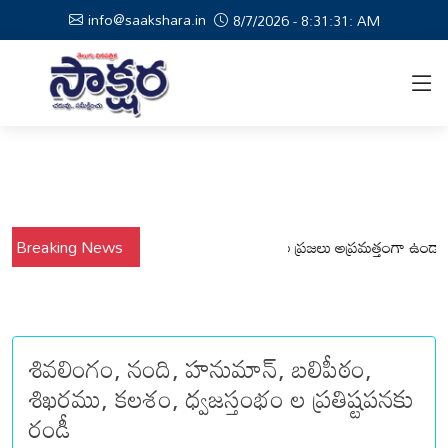
info@saakshara.in
8/7/2026 - 8:31:32: AM
వర్షాల నేపథ్యంలో కోటపల్లి, వేమనపల్లి మండలాల ప్రజలు అప్రమత్తంగా ఉండాలి చెన్
Breaking News
శివలింగం, నంది, హనుమాన్, బలిపీఠం,
శిఖరము, కలశం, ధ్వజస్తంభం ల ప్రతిష్టపనకు
రండీ