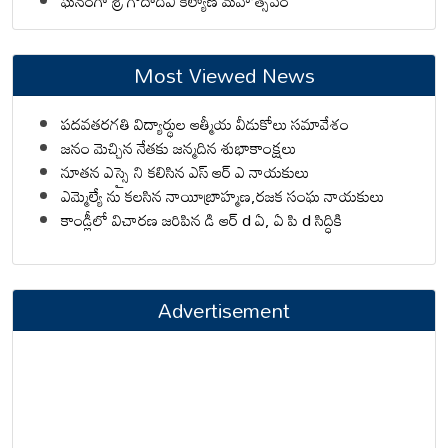
ఘనంగా శ్రీ గోదాదేవి కల్యాణ మహోత్సవం
Most Viewed News
పదవతరగతి విద్యార్థుల ఆత్మీయ వీడుకోలు సమావేశం
జనం మెచ్చిన నేతకు జన్మదిన శుభాకాంక్షలు
నూతన ఎస్సై ని కలిసిన ఎస్ ఆర్ ఎ నాయకులు
ఎమ్మెల్యే ను కలసిన నాయీబ్రాహ్మణ,రజక సంఘ నాయకులు
కాండ్లీలో విచారణ జరిపిన డి ఆర్ d ఏ, ఏ పి d సిద్ధికి
Advertisement