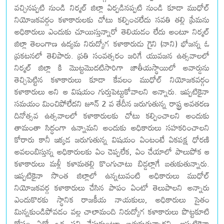
వచ్చినప్పటి నుండి నిర్మల్ జిల్లా ఏర్పడినప్పటి నుండి కూడా ముధోల్
నియోజకవర్గం కళాకారులకు చోటు కల్పించలేదు సవతి తల్లి ప్రేమను
అధికారులు ఎందుకు చూయిస్తున్నారో తెలియడం లేదు అంటూ నిర్మల్
జిల్లా తెలంగాణ ఉద్యమ నిరుద్యోగ కళాకారుడు గైని (నాని) భోజన్న ఓ
ప్రకటనలో తెలిపారు. ప్రతి సంవత్సరం జరిగే యువజన ఉత్సవాలలో
నిర్మల్ జిల్లా కి మొట్టమొదటిసారిగా జాతీయస్థాయిలో అవార్డును
తెచ్చిపెట్టిన కళాకారులు కూడా కేవలం ముధోల్ నియోజకవర్గం
కళాకారులు అని ఆ విషయం గుర్తుపెట్టుకోవాలని అన్నారు. ఇప్పటికైనా
సమయం మించిపోలేదని జూన్ 2 వ తేదీన జరుగుతున్న రాష్ట్ర అవతరణ
దినోత్సవ ఉత్సవాలలో కళాకారులకు చోటు కల్పించాలని అందుకు
తామంతా సిద్ధంగా ఉన్నామని అందుకు అధికారులు సహకరించాలని
కోరారు కానీ ఇక్కడ జరుగుతున్న విషయం ఏంటంటే ఏకపక్ష ధోరణి
అవలంబిస్తున్న అధికారులకు ఏం చెప్పలేక, ఏం చేయాలో పాలుపోక ఆ
కళాకారులు మళ్లీ కళామతల్లి కొంగుచాటు బిడ్డల్లాగే బతుకుతున్నారు.
ఇప్పటికైనా సొంత జిల్లాలో ఉన్నటువంటి అధికారులు ముధోల్
నియోజకవర్గ కళాకారులు చేసిన పాపం ఏంటో తెలుపాలని అన్నారు
ఎందుకొరకు స్థానిక రాజకీయ నాయకులు, అధికారులు సైతం
మిన్నకుండిపోవడం వల్ల చాలామంది నిరుద్యోగ కళాకారులు పొట్టకూటి
కోసం ఏదో ఒక పని చేసుకుంటూ బతుకుతున్నారని, ఇప్పటికైనా