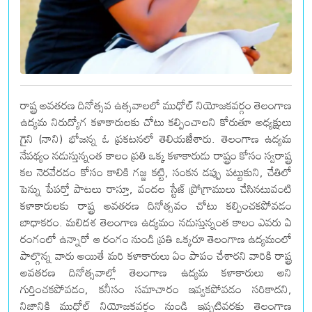
రాష్ట్ర అవతరణ దినోత్సవ ఉత్సవాలలో ముధోల్ నియోజకవర్గం తెలంగాణ
ఉద్యమ నిరుద్యోగ కళాకారులకు చోటు కల్పించాలని కోరుతూ అధ్యక్షులు
గైని (నాని) భోజన్న ఓ ప్రకటనలో తెలియజేశారు. తెలంగాణ ఉద్యమ
నేపథ్యం నడుస్తున్నంత కాలం ప్రతి ఒక్క కళాకారుడు రాష్ట్రం కోసం స్వరాష్ట్ర
కల నెరవేరడం కోసం కాలికి గజ్జ కట్టి, సంకన డప్పు పట్టుకుని, చేతిలో
పెన్ను పేపర్తో పాటలు రాస్తూ, వందల స్టేజ్ ప్రోగ్రాములు చేసినటువంటి
కళాకారులకు రాష్ట్ర అవతరణ దినోత్సవం చోటు కల్పించకపోవడం
బాధాకరం. మలిదశ తెలంగాణ ఉద్యమం నడుస్తున్నంత కాలం ఎవరు ఏ
రంగంలో ఉన్నారో ఆ రంగం నుండి ప్రతి ఒక్కరూ తెలంగాణ ఉద్యమంలో
పాల్గొన్న వారు అయితే మరి కళాకారులు ఏం పాపం చేశారని వారికి రాష్ట్ర
అవతరణ దినోత్సవాల్లో తెలంగాణ ఉద్యమ కళాకారులు అని
గుర్తించకపోవడం, కనీసం సమాచారం ఇవ్వకపోవడం సరికాదని,
నిజానికి ముధోల్ నియోజకవర్గం నుండి ఇప్పటివరకు తెలంగాణ