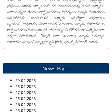
ప్రభుత్వం మారిన తర్వాత తమ కల నెరవేరుతుందన్న ఆశతో ఉన్నారని
అలాంటప్పుడు కేవలం రాష్ట్ర అవతరణ దినోత్సవం రమ్మని సమాచారం
ఇవ్వకపోవడం శోచనీయమని అన్నారు. ఇప్పటికైనా అధికారులు
స్పందించి బుధవారం నియోజకవర్గ తెలంగాణ ఉద్యమ కళాకారులకు
రాష్ట్ర అవతరణ దినోత్సవాలలో చోటు కల్పించి సగౌరవంగా ఆహ్వానించేలా
చర్యలు తీసుకోవాలని "నిర్మల్ జిల్లా తెలంగాణ ఉద్యమ నిరుద్యోగ
కళాకారుల సంఘం" అధ్యక్షులు గైని (నాని) భోజన్న డిమాండ్ చేశారు.
News Paper
29-04-2023
28-04-2023
27-04-2023
26-04-2023
25-04-2023
23-04-2023