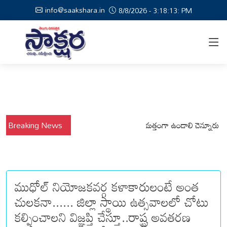
info@saakshara.in
8/8/2026 - 3:18:14: PM
లో కోటపల్లి, వేమనపల్లి మండలాల ప్రజలు అప్రమత్తంగా ఉండాలి చెన్నూరు రూరల్ సీ
Breaking News
ముధోల్ నియోజకవర్గ కళాకారులంటే అంత
చులకనా...... జిల్లా స్థాయి ఉత్సవాలలో చోటు
కల్పించాలని విజ్ఞప్తి చేస్తూ..రాష్ట్ర అవతరణ