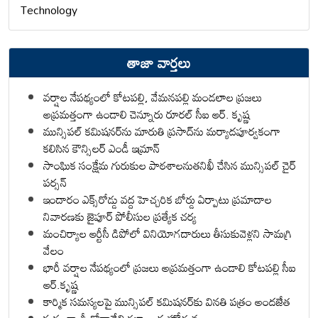
Technology
తాజా వార్తలు
వర్షాల నేపథ్యంలో కోటపల్లి, వేమనపల్లి మండలాల ప్రజలు
అప్రమత్తంగా ఉండాలి చెన్నూరు రూరల్ సీఐ ఆర్. కృష్ణ
మున్సిపల్ కమిషనర్‌ను మారుతి ప్రసాద్‌ను మర్యాదపూర్వకంగా
కలిసిన కౌన్సిలర్ ఎండీ ఇమ్రాన్ ​
సాంఘిక సంక్షేమ గురుకుల పాఠశాలనుతనిఖీ చేసిన మున్సిపల్ చైర్
పర్సన్
ఇందారం ఎక్స్‌రోడ్డు వద్ద హెచ్చరిక బోర్డు ఏర్పాటు ప్రమాదాల
నివారణకు జైపూర్ పోలీసుల ప్రత్యేక చర్య
మంచిర్యాల ఆర్టీసీ డిపోలో వినియోగదారులు తీసుకువెళ్లని సామగ్రి
వేలం
భారీ వర్షాల నేపథ్యంలో ప్రజలు అప్రమత్తంగా ఉండాలి కోటపల్లి సీఐ
ఆర్.కృష్ణ
కార్మిక సమస్యలపై మున్సిపల్ కమిషనర్‌కు వినతి పత్రం అందజేత