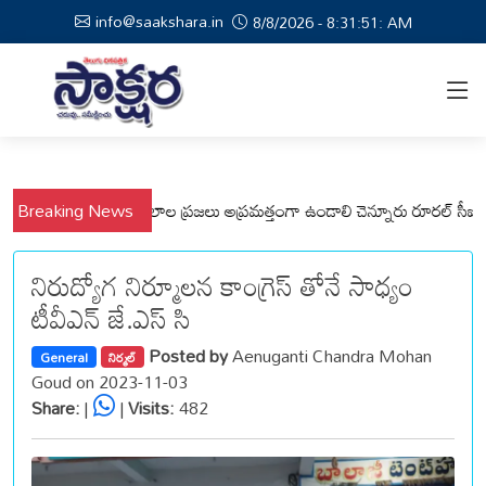
info@saakshara.in
8/8/2026 - 8:31:52: AM
పల్లి, వేమనపల్లి మండలాల ప్రజలు అప్రమత్తంగా ఉండాలి చెన్నూరు రూరల్ సీఐ ఆర్. 
Breaking News
నిరుద్యోగ నిర్మూలన కాంగ్రెస్ తోనే సాధ్యం
టీవీఎన్ జే.ఎస్ సి
Posted by
Aenuganti Chandra Mohan
General
నిర్మల్
Goud on 2023-11-03
Share:
|
|
Visits:
482