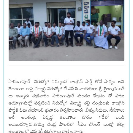
సారంగాపూర్ :నిరుద్యోగ నిర్మూలన కాంగ్రెస్ పార్టీ తోనే సాధ్యం అని
తెలంగాణ రాష్ట్ర విద్యార్థి నిరుద్యోగ జే.ఎస్.సి నాయకులు శ్రీ శైలం,ప్రసాద్
లు అన్నారు శుక్రవారం సారంగాపూర్ మండల కేంద్రం తో పాటు
అయాగ్రామల్లో పర్యటించి నిరుద్యోగ విద్యార్థి తల్లి దండ్రులకు కాంగ్రెస్
పార్టీకి ఓటు వేయాలని ప్రచారం నిర్వహించారు .నీళ్ళు,నిధులు, నేమకాలు
అనే అంశంపై ఏర్పడ్డ తెలంగాణ దొరల గడీలో బంధి
అయిందన్నారు.తొమ్మి దేండ్ల పాలవలో సీఎం కేసిఆర్ ఇంట్లో తప్ప
తెలంగాణలో ఎవ్వరికీ ఉద్యోగాలు రాలే అన్నారు.