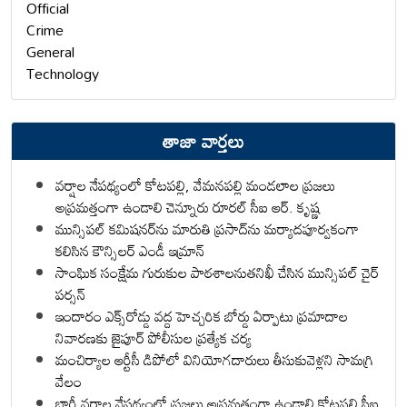
Official
Crime
General
Technology
తాజా వార్తలు
వర్షాల నేపథ్యంలో కోటపల్లి, వేమనపల్లి మండలాల ప్రజలు
అప్రమత్తంగా ఉండాలి చెన్నూరు రూరల్ సీఐ ఆర్. కృష్ణ
మున్సిపల్ కమిషనర్‌ను మారుతి ప్రసాద్‌ను మర్యాదపూర్వకంగా
కలిసిన కౌన్సిలర్ ఎండీ ఇమ్రాన్ ​
సాంఘిక సంక్షేమ గురుకుల పాఠశాలనుతనిఖీ చేసిన మున్సిపల్ చైర్
పర్సన్
ఇందారం ఎక్స్‌రోడ్డు వద్ద హెచ్చరిక బోర్డు ఏర్పాటు ప్రమాదాల
నివారణకు జైపూర్ పోలీసుల ప్రత్యేక చర్య
మంచిర్యాల ఆర్టీసీ డిపోలో వినియోగదారులు తీసుకువెళ్లని సామగ్రి
వేలం
భారీ వర్షాల నేపథ్యంలో ప్రజలు అప్రమత్తంగా ఉండాలి కోటపల్లి సీఐ