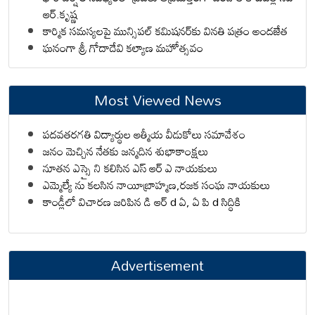
ఆర్.కృష్ణ
కార్మిక సమస్యలపై మున్సిపల్ కమిషనర్‌కు వినతి పత్రం అందజేత
ఘనంగా శ్రీ గోదాదేవి కల్యాణ మహోత్సవం
Most Viewed News
పదవతరగతి విద్యార్థుల ఆత్మీయ వీడుకోలు సమావేశం
జనం మెచ్చిన నేతకు జన్మదిన శుభాకాంక్షలు
నూతన ఎస్సై ని కలిసిన ఎస్ ఆర్ ఎ నాయకులు
ఎమ్మెల్యే ను కలసిన నాయీబ్రాహ్మణ,రజక సంఘ నాయకులు
కాండ్లీలో విచారణ జరిపిన డి ఆర్ d ఏ, ఏ పి d సిద్ధికి
Advertisement