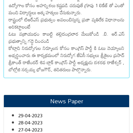
ఉద్యోగాల కోసం అహర్నిశలు కష్టపడి చదువుతే గ్రూపు 1 లికేజ్ తో ఎంతో
మంది విద్యార్థులు ఆత్మ హత్యలు చేసుకున్నారు.
రాష్ట్రంలో టిఆర్ఎస్ ప్రభుత్వం అవలంబిస్తున్న ప్రజా వ్యతిరేక విధానాలను
అరికట్టాలంటే
ఓటు వజ్రాయుధం కాబట్టి తల్లిదంద్రలార మేలుకోండి .బి. ఆర్.ఎస్
ప్రభుత్వాన్ని గద్దె దించండి
కోట్లాది నిరుద్యోగుల నిర్మూలన కోసం కాంగ్రెస్ పార్టీ కి ఓటు వెయ్యాలని
అభ్యర్థించారు.ఈ కార్యక్రమంలో నిరుద్యోగ జేఏసీ సభ్యులు శ్రీశైలం ప్రసాద్
శ్రీకాంత్ రాజేందర్ శివ బ్లాక్ కాంగ్రెస్ పార్టీ అధ్యక్షుడు దశరథ రాజేశ్వర్ ,
బోల్లోజి నర్సయ్య భోజగౌడ్, తదితరులు పాల్గొన్నారు.
News Paper
29-04-2023
28-04-2023
27-04-2023