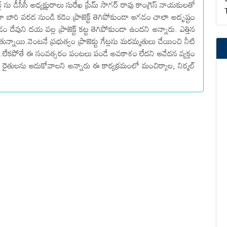
ు డీసీసీ అధ్యక్షురాలు సురేఖ ప్రేమ్ సాగర్ రావు కాంగ్రెస్ నాయకులతో
 బారి వరద నుండి కడెం ప్రాజెక్ట్ తెగిపోకుండా ఆగడం చాలా అదృష్టం
డం దేవుని దయ వల్ల ప్రాజెక్ట్ కట్ట తెగిపోకుండా ఉందని అన్నారు. ఎత్తిన
తున్నాయి.వెంటనే ప్రభుత్వం ప్రాజెక్టు గేట్లను మరమ్మతులు చేయించి నీటి
నారు.లేకపోతే ఈ సంవత్సరం పంటలు పండే అవకాశం లేదని ఆవేదన వ్యక్తం
 రైతులను ఆదుకోవాలని అన్నారు ఈ కార్యక్రమంలో మంచిర్యాల, నిర్మల్