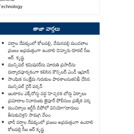
Technology
తాజా వార్తలు
వర్షాల నేపథ్యంలో కోటపల్లి, వేమనపల్లి మండలాల
ప్రజలు అప్రమత్తంగా ఉండాలి చెన్నూరు రూరల్ సీఐ
ఆర్. కృష్ణ
మున్సిపల్ కమిషనర్‌ను మారుతి ప్రసాద్‌ను
మర్యాదపూర్వకంగా కలిసిన కౌన్సిలర్ ఎండీ ఇమ్రాన్ ​
సాంఘిక సంక్షేమ గురుకుల పాఠశాలనుతనిఖీ చేసిన
మున్సిపల్ చైర్ పర్సన్
ఇందారం ఎక్స్‌రోడ్డు వద్ద హెచ్చరిక బోర్డు ఏర్పాటు
ప్రమాదాల నివారణకు జైపూర్ పోలీసుల ప్రత్యేక చర్య
మంచిర్యాల ఆర్టీసీ డిపోలో వినియోగదారులు
తీసుకువెళ్లని సామగ్రి వేలం
భారీ వర్షాల నేపథ్యంలో ప్రజలు అప్రమత్తంగా ఉండాలి
కోటపల్లి సీఐ ఆర్.కృష్ణ