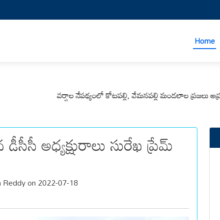
Home
వర్షాల నేపథ్యంలో కోటపల్లి, వేమనపల్లి మండలాల ప్రజలు అప్రమత్తంగా
న డీసీసీ అధ్యక్షురాలు సురేఖ ప్రేమ్
a Reddy on 2022-07-18