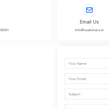
Email Us
504001
info@saakshara.in