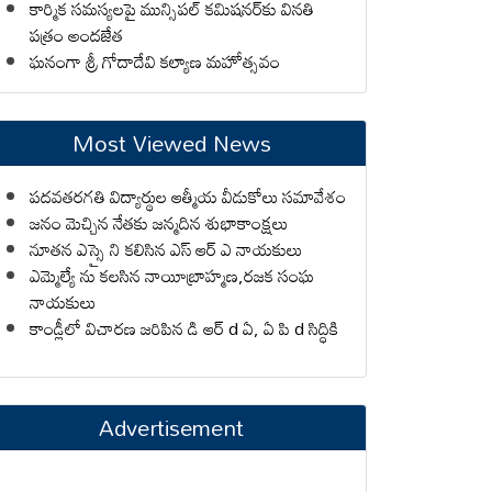
కార్మిక సమస్యలపై మున్సిపల్ కమిషనర్‌కు వినతి
పత్రం అందజేత
ఘనంగా శ్రీ గోదాదేవి కల్యాణ మహోత్సవం
Most Viewed News
పదవతరగతి విద్యార్థుల ఆత్మీయ వీడుకోలు సమావేశం
జనం మెచ్చిన నేతకు జన్మదిన శుభాకాంక్షలు
నూతన ఎస్సై ని కలిసిన ఎస్ ఆర్ ఎ నాయకులు
ఎమ్మెల్యే ను కలసిన నాయీబ్రాహ్మణ,రజక సంఘ
నాయకులు
కాండ్లీలో విచారణ జరిపిన డి ఆర్ d ఏ, ఏ పి d సిద్ధికి
Advertisement