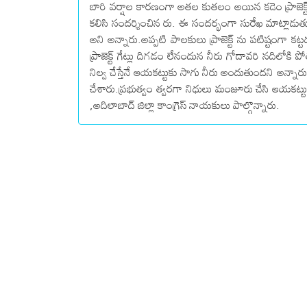
బారి వర్షాల కారణంగా అతల కుతలం అయిన కడెం ప్రాజెక్ట్ న
కలిసి సందర్శించిన రు. ఈ సందర్భంగా సురేఖ మాట్లాడుతూ
అని అన్నారు.అప్పటి పాలకులు ప్రాజెక్ట్ ను పటిష్టంగా కట్ట
ప్రాజెక్ట్ గేట్లు దిగడం లేనందున నీరు గోదావరి నదిలోకి పో
నిల్వ చేస్తేనే ఆయకట్టుకు సాగు నీరు అందుతుందని అన్
చేశారు.ప్రభుత్వం త్వరగా నిధులు మంజూరు చేసి ఆయకట్టు
,అదిలాబాద్ జిల్లా కాంగ్రెస్ నాయకులు పాల్గొన్నారు.