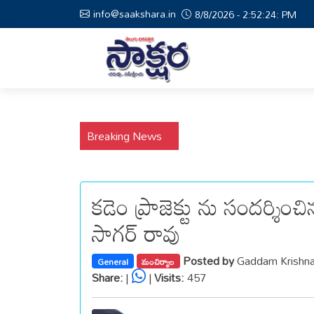
info@saakshara.in
8/8/2026 - 2:52:25: PM
Breaking News
కడెం ప్రాజెక్టు ను సందర్శించి
సాగర్ రావు
Posted by
Gaddam Krishn
General
మంచిర్యాల
Share:
|
|
Visits:
457