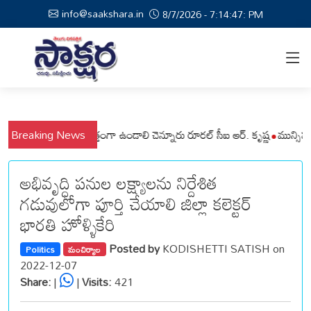
info@saakshara.in
8/7/2026 - 7:14:48: PM
లాల ప్రజలు అప్రమత్తంగా ఉండాలి చెన్నూరు రూరల్ సీఐ ఆర్. కృష్ణ
Breaking News
మున్సిపల్ కమి
అభివృద్ధి పనుల లక్ష్యాలను నిర్దేశిత
గడువులోగా పూర్తి చేయాలి జిల్లా కలెక్టర్
భారతి హోళ్ళికేరి
Posted by
KODISHETTI SATISH on
Politics
మంచిర్యాల
2022-12-07
Share:
|
|
Visits:
421