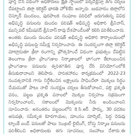
పూర్తి చేసే విధంగా అధికారులు క్షేత్ర స్థాయిలో పర్యవేక్షిస్తూ తగు చర్యలు
చేపట్టాలని జిల్లా కలెక్టర్ భారతి హోళికేరి అన్నారు. బుధవారం జిల్లాలోని
చెన్నూర్ మండలం, పురపాలక సంఘాల పరిధిలో జరుగుతున్న వివిధ
అభివృద్ధి పనులను మండల పరిషత్ అభివృద్ధి అధికారి శ్రీనివాస్,
మున్సిపల్ కమీషనర్ శ్రీనివాస్ రావు దేశపాండేలతో కలిసి పరిశీలించారు.
అంతకు ముందు మండల పరిషత్ అభివృద్ధి అధికారి కార్యాలయంలో
అభివృద్ధి పనులపై సమీక్ష నిర్వహించారు. ఈ సందర్భంగా జిల్లా కలెక్టర్
మాట్లాడుతూ క్రీడా రంగాన్ని ప్రోత్సహించే విధంగా ప్రభుత్వం చేపట్టిన
తెలంగాణ క్రీడా ప్రాంగణాల నిర్మాణాలలో భాగంగా కేటాయించిన
ప్రాంగణాల పనులను త్వరితగతిన పూర్తి చేసి వినియోగంలోకి
తీసుకురావాలని తెలిపారు. హరితహారం కార్యక్రమంలో 2022-23
సంవత్సరానికి గాను నిర్ధేశించిన లక్ష్యాలను సాధించేలా మొక్కలు సిద్ధం
చేయడంతో పాటు నాటి సంరక్షణ చర్యలు తీసుకోవాలని, పల్లె ప్రకృతి
వనం, పట్టణ ప్రకృతి వనాలలో మొక్కల నిర్వహణ సక్రమంగా
నిర్వహించాలని, సకాలంలో మొక్కలను నీరు అందించాలని
సూచించారు. అనంతరం పట్టణంలోని కె.సి.ఆర్. పార్కు, 30 పడకల
ఆసుపత్రి, సమీకృత కూరగాయల, మాంసం మార్కెట్, పెద్ద చెరువు
ట్యాంక్ బండ్ పనులతో పాటు సెంట్రల్ లైటింగ్, రోడ్డు నిర్మాణ పనులను
పరిశీలించి అధికారులకు తగు సూచనలు, సలహాలు చేశారు.ఈ