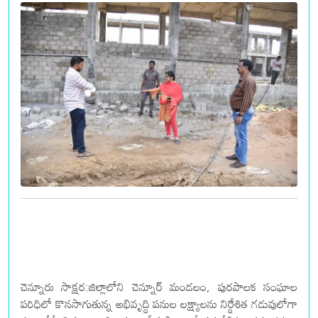
చెన్నూరు సాక్షర:జిల్లాలోని చెన్నూర్ మండలం, పురపాలక సంఘాల
పరిధిలో కొనసాగుతున్న అభివృద్ధి పనుల లక్ష్యాలను నిర్ధేశిత గడువులోగా