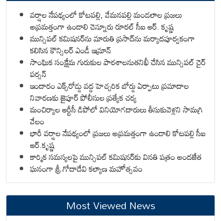
వర్షాల నేపథ్యంలో కోటపల్లి, వేమనపల్లి మండలాల ప్రజలు
అప్రమత్తంగా ఉండాలి చెన్నూరు రూరల్ సీఐ ఆర్. కృష్ణ
మున్సిపల్ కమిషనర్‌ను మారుతి ప్రసాద్‌ను మర్యాదపూర్వకంగా
కలిసిన కౌన్సిలర్ ఎండీ ఇమ్రాన్ ​
సాంఘిక సంక్షేమ గురుకుల పాఠశాలనుతనిఖీ చేసిన మున్సిపల్ చైర్
పర్సన్
ఇందారం ఎక్స్‌రోడ్డు వద్ద హెచ్చరిక బోర్డు ఏర్పాటు ప్రమాదాల
నివారణకు జైపూర్ పోలీసుల ప్రత్యేక చర్య
మంచిర్యాల ఆర్టీసీ డిపోలో వినియోగదారులు తీసుకువెళ్లని సామగ్రి
వేలం
భారీ వర్షాల నేపథ్యంలో ప్రజలు అప్రమత్తంగా ఉండాలి కోటపల్లి సీఐ
ఆర్.కృష్ణ
కార్మిక సమస్యలపై మున్సిపల్ కమిషనర్‌కు వినతి పత్రం అందజేత
ఘనంగా శ్రీ గోదాదేవి కల్యాణ మహోత్సవం
Most Viewed News