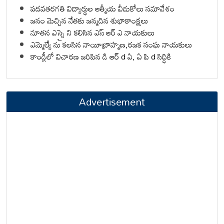
పదవతరగతి విద్యార్థుల ఆత్మీయ వీడుకోలు సమావేశం
జనం మెచ్చిన నేతకు జన్మదిన శుభాకాంక్షలు
నూతన ఎస్సై ని కలిసిన ఎస్ ఆర్ ఎ నాయకులు
ఎమ్మెల్యే ను కలసిన నాయీబ్రాహ్మణ,రజక సంఘ నాయకులు
కాండ్లీలో విచారణ జరిపిన డి ఆర్ d ఏ, ఏ పి d సిద్ధికి
Advertisement