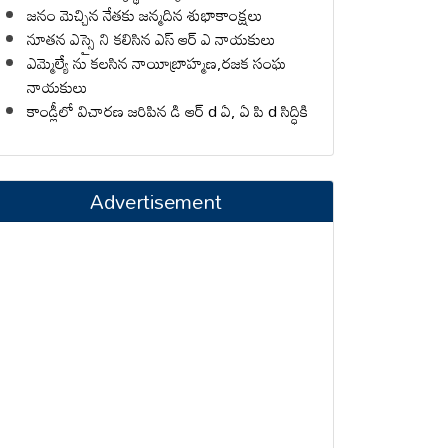
జనం మెచ్చిన నేతకు జన్మదిన శుభాకాంక్షలు
నూతన ఎస్సై ని కలిసిన ఎస్ ఆర్ ఎ నాయకులు
ఎమ్మెల్యే ను కలసిన నాయీబ్రాహ్మణ,రజక సంఘ
నాయకులు
కాండ్లీలో విచారణ జరిపిన డి ఆర్ d ఏ, ఏ పి d సిద్ధికి
Advertisement