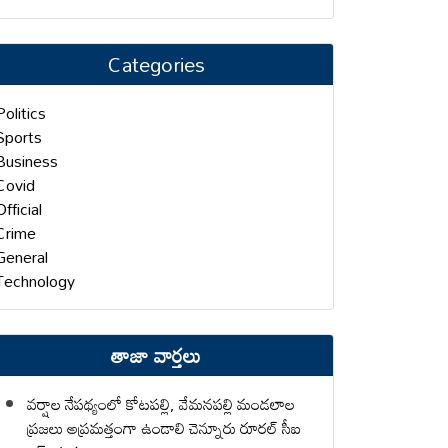
Categories
Politics
Sports
Business
Covid
Official
Crime
General
Technology
తాజా వార్తలు
వర్షాల నేపథ్యంలో కోటపల్లి, వేమనపల్లి మండలాల
ప్రజలు అప్రమత్తంగా ఉండాలి చెన్నూరు రూరల్ సీఐ