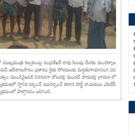
ముఖ్యమంత్రి కల్వకుంట్ల చంద్రశేఖర్ రావు పిలుపు మేరకు మంచిర్యాల
ీ బాల్క సుమన్ ఆదేశానుసారం ప్రకారం రైతు సోదరులకు మద్దతుగాయాసంగి వరి
ుత్వం మొండివైఖరికి నిరసనగా కోటపల్లి మండల్ పారుపల్లి గ్రామo లో
్రమoలో స్థానిక సర్పంచ్ ఉపసర్పంచ్ తెరాస పార్టీ నాయకులు ఎపిటీసీ
్యక్రమంలో పాల్గొనడం జరిగింది.