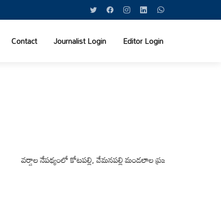
Contact
Journalist Login
Editor Login
ర్షాల నేపథ్యంలో కోటపల్లి, వేమనపల్లి మండలాల ప్రజలు అప్రమత్తంగా ఉండాలి చెన్న