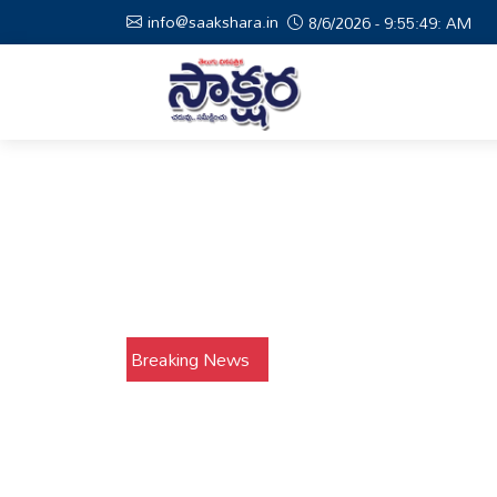
info@saakshara.in
8/6/2026 - 9:55:50: AM
Breaking News