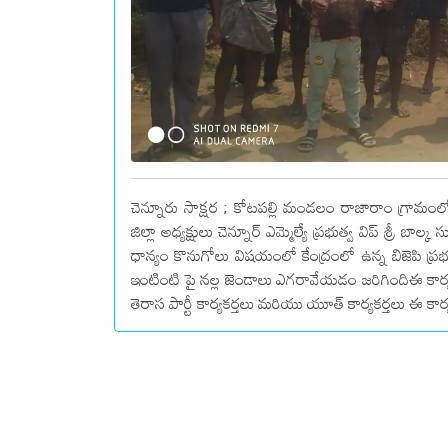
చెన్నూరు సాక్షర ; కోటపల్లి మండలం రాజారాం గ్రామంలో 
జిల్లా అధ్యక్షులు చెన్నూర్ ఎమ్మెల్యే ప్రభుత్వ విప్ శ్ర
ధాన్యం కొనుగోలు విషయంలో కేంద్రంలో ఉన్న బిజెపి ప్రభ
ఇంటింటి పై నల్ల జెండాలు ఎగరావేయడం జరిగిందిఈ కార్యక
తెరాస పార్టీ కార్యకర్తలు మరియు యూత్ కార్యకర్తలు ఈ కార