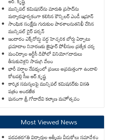
ఆర్. కృష్ణ
మున్సిపల్ కమిషనర్‌ను మారుతి ప్రసాద్‌ను
మర్యాదపూర్వకంగా కలిసిన కౌన్సిలర్ ఎండీ ఇమ్రాన్ ​
సాంఘిక సంక్షేమ గురుకుల పాఠశాలనుతనిఖీ చేసిన
మున్సిపల్ చైర్ పర్సన్
ఇందారం ఎక్స్‌రోడ్డు వద్ద హెచ్చరిక బోర్డు ఏర్పాటు
ప్రమాదాల నివారణకు జైపూర్ పోలీసుల ప్రత్యేక చర్య
మంచిర్యాల ఆర్టీసీ డిపోలో వినియోగదారులు
తీసుకువెళ్లని సామగ్రి వేలం
భారీ వర్షాల నేపథ్యంలో ప్రజలు అప్రమత్తంగా ఉండాలి
కోటపల్లి సీఐ ఆర్.కృష్ణ
కార్మిక సమస్యలపై మున్సిపల్ కమిషనర్‌కు వినతి
పత్రం అందజేత
ఘనంగా శ్రీ గోదాదేవి కల్యాణ మహోత్సవం
Most Viewed News
పదవతరగతి విద్యార్థుల ఆత్మీయ వీడుకోలు సమావేశం