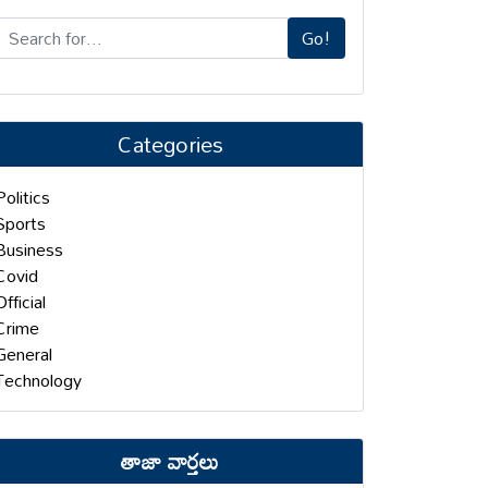
Go!
Categories
Politics
Sports
Business
Covid
Official
Crime
General
Technology
తాజా వార్తలు