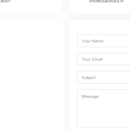
504001
info@saakshara.in