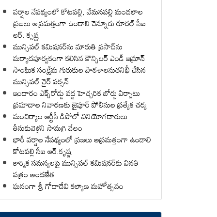
వర్షాల నేపథ్యంలో కోటపల్లి, వేమనపల్లి మండలాల
ప్రజలు అప్రమత్తంగా ఉండాలి చెన్నూరు రూరల్ సీఐ
ఆర్. కృష్ణ
మున్సిపల్ కమిషనర్‌ను మారుతి ప్రసాద్‌ను
మర్యాదపూర్వకంగా కలిసిన కౌన్సిలర్ ఎండీ ఇమ్రాన్ ​
సాంఘిక సంక్షేమ గురుకుల పాఠశాలనుతనిఖీ చేసిన
మున్సిపల్ చైర్ పర్సన్
ఇందారం ఎక్స్‌రోడ్డు వద్ద హెచ్చరిక బోర్డు ఏర్పాటు
ప్రమాదాల నివారణకు జైపూర్ పోలీసుల ప్రత్యేక చర్య
మంచిర్యాల ఆర్టీసీ డిపోలో వినియోగదారులు
తీసుకువెళ్లని సామగ్రి వేలం
భారీ వర్షాల నేపథ్యంలో ప్రజలు అప్రమత్తంగా ఉండాలి
కోటపల్లి సీఐ ఆర్.కృష్ణ
కార్మిక సమస్యలపై మున్సిపల్ కమిషనర్‌కు వినతి
పత్రం అందజేత
ఘనంగా శ్రీ గోదాదేవి కల్యాణ మహోత్సవం