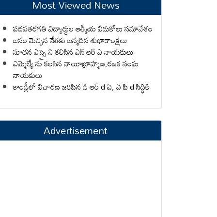
Most Viewed News
పదవతరగతి విద్యార్థుల ఆత్మీయ వీడుకోలు సమావేశం
జనం మెచ్చిన నేతకు జన్మదిన శుభాకాంక్షలు
నూతన ఎస్సై ని కలిసిన ఎస్ ఆర్ ఎ నాయకులు
ఎమ్మెల్యే ను కలసిన నాయీబ్రాహ్మణ,రజక సంఘ
నాయకులు
కాండ్లీలో విచారణ జరిపిన డి ఆర్ d ఏ, ఏ పి d సిద్ధికి
Advertisement