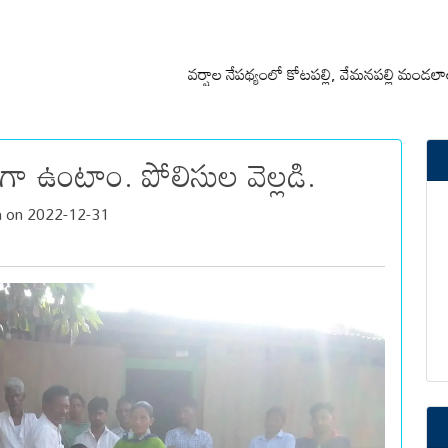
వర్షాల నేపథ్యంలో కోటపల్లి, వేమనపల్లి మండలాల ప్రజలు అ
గా ఉంటాం. పోలిసుల వెల్లడి.
h on 2022-12-31