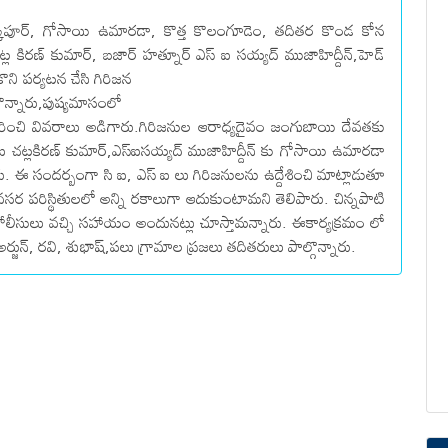
న్కపూర్, గోసాయి ఉమారడా, కొత్త కొలంగూడెం, తదితర కొండ కోన
ల కిరణ్ కుమార్, బజార్ హత్నూర్ ఎస్ ఐ సయ్యద్ ముజాహిద్దీన్,హెడ్
ుకొని పర్యటన చేసి గిరిజన
కొన్నారు,పుష్యమాసంలో
 గురించి వివరాలు అడిగారు.గిరిజనుల ఆరాధ్యదైవం జంగుబాయి దేవతకు
ి ఐ చట్లకిరణ్ కుమార్,ఎస్ఐసయ్యద్ ముజాహిద్దీన్ కు గోసాయి ఉమారడా
ారు. ఈ సందర్బంగా సి ఐ, ఎస్ ఐ లు గిరిజనులను ఉద్దేశించి మాట్లాడుతూ
 పరిస్థితులలో అన్ని రకాలుగా ఆదుకుంటామని తెలిపారు. చిన్నపాటి
సులు వచ్చి సహాయం అందునట్లు చూస్తామన్నారు. ఈకార్యక్రమం లో
జున్, రవి, శుభాష్,పలు గ్రామాల ప్రజలు తదితరులు పాల్గొన్నారు.