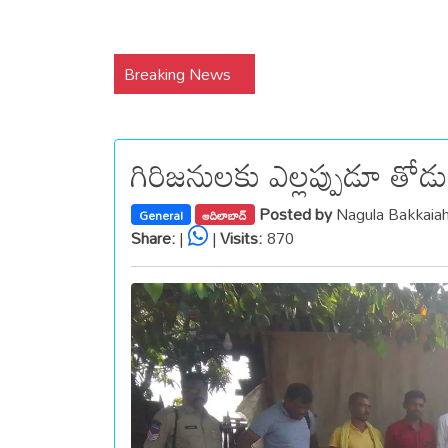
Breaking News
గిరిజనులకు ఎల్లప్పుడూ తోడు
Posted by
Nagula Bakkaia
General
ఆదిలాబాద్
Share:
|
|
Visits:
870