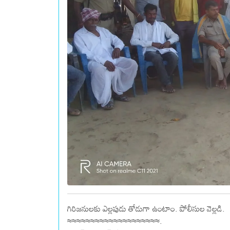
గిరిజనులకు ఎల్లపుడు తోడుగా ఉంటాం. పోలీసుల వెల్లడి.
≈≈≈≈≈≈≈≈≈≈≈≈≈≈≈≈≈≈≈≈.