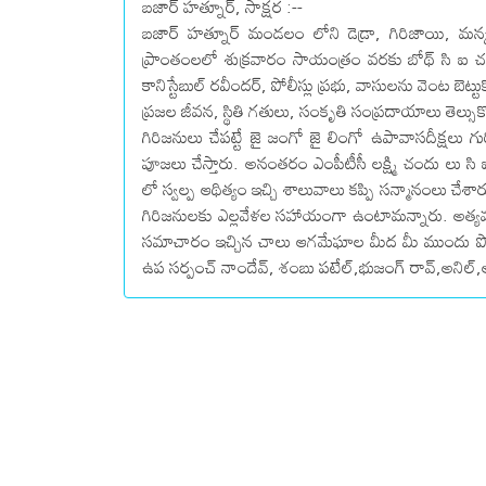
బజార్ హత్నూర్, సాక్షర :--
బజార్ హత్నూర్ మండలం లోని డెడ్రా, గిరిజాయి, మ
ప్రాంతంలలో శుక్రవారం సాయంత్రం వరకు బోథ్ సి ఐ చట్
కానిస్టేబుల్ రవీందర్, పోలీస్లు ప్రభు, వాసులను వెంట బెట్ట
ప్రజల జీవన, స్థితి గతులు, సంకృతి సంప్రదాయాలు తెల్సు
గిరిజనులు చేపట్టే జై జంగో జై లింగో ఉపావాసదీక్షలు
పూజలు చేస్తారు. అనంతరం ఎంపీటీసీ లక్ష్మి చందు లు స
లో స్వల్ప ఆథిత్యం ఇచ్చి శాలువాలు కప్పి సన్మానంలు చేశ
గిరిజనులకు ఎల్లవేళల సహాయంగా ఉంటామన్నారు. అత్యవసర
సమాచారం ఇచ్చిన చాలు ఆగమేఘాల మీద మీ ముందు పోలీ
ఉప సర్పంచ్ నాందేవ్, శంబు పటేల్,భుజంగ్ రావ్,అనిల్,అర్