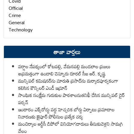
Covid
Official
Crime
General
Technology
తాజా వార్తలు
వర్షాల నేపథ్యంలో కోటపల్లి, వేమనపల్లి మండలాల ప్రజలు
అప్రమత్తంగా ఉండాలి చెన్నూరు రూరల్ సీఐ ఆర్. కృష్ణ
మున్సిపల్ కమిషనర్‌ను మారుతి ప్రసాద్‌ను మర్యాదపూర్వకంగా
కలిసిన కౌన్సిలర్ ఎండీ ఇమ్రాన్ ​
సాంఘిక సంక్షేమ గురుకుల పాఠశాలనుతనిఖీ చేసిన మున్సిపల్ చైర్
పర్సన్
ఇందారం ఎక్స్‌రోడ్డు వద్ద హెచ్చరిక బోర్డు ఏర్పాటు ప్రమాదాల
నివారణకు జైపూర్ పోలీసుల ప్రత్యేక చర్య
మంచిర్యాల ఆర్టీసీ డిపోలో వినియోగదారులు తీసుకువెళ్లని సామగ్రి
వేలం