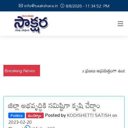
info@saakshara.in
8/8/2026 - 11:34:53: PM
వర్షాల నేపథ్యంలో కోటపల్లి, వేమనపల్లి మండలాల ప్రజలు అప్రమత్తంగా ఉండాలి చెన
Breaking News
జిల్లా అభవృద్ధికి సమిష్టిగా కృషి చేద్దాం
Posted by
KODISHETTI SATISH on
Politics
మంచిర్యాల
2023-02-20