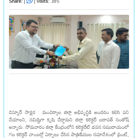
Share:
|
|
Visits:
385
చెన్నూర్ సాక్షర : మంచిర్యాల జిల్లా అభివృద్ధికి అందరం కలిసి పని
చేయాలని, సమిష్టిగా కృషి చేద్దామని జిల్లా కలెక్టర్ బదావత్ సంతోష్
అన్నారు. సోమవారం జిల్లా కేంద్రంలోని కలెక్టరేట్ భవన సముదాయంలో
గల కలెక్టర్ చాంబర్లో ఏర్పాటు చేసిన పాత్రికేయుల సమావేశంలో ప్రింట్,