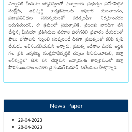
ఎలక్ట్రానిక్ మీడియా జర్నలిస్టులతో మాట్లాడారు. ప్రభుత్వం ప్రవేశపెట్టిన
సంక్షేమ, అభివృద్ధి కార్యక్రమాలను అధికార యంత్రాంగం,
ప్రజాప్రతినిధుల సమన్వయంతో పకడ్బంధీగా నిర్వహించడం
జరుగుతుందని, ఈ క్రమంలో ప్రభుత్వానికి, ప్రజలకు వారధిగా పని
చేస్తున్న మీడియా ప్రతినిధులు పథకాల పురోగతిని ప్రచారం చేయడంతో
పాటు లోపాలను గుర్తించి పరిష్కరించే దిశగా ప్రభుత్వంతో కలిసి కృషి
చేయడం అభినందనీయమని అన్నారు. ప్రభుత్వ ఆదేశాల మేరకు అర్హత
గల ప్రతి జర్నలిస్టు సంక్షేమాభివృద్ధికి చర్యలు తీసుకుంటామని, జిల్లా
అభివృద్ధిలో కలిసి పని చేద్దామని అన్నారు.ఈ కార్యక్రమంలో జిల్లా
పౌరసంబంధాల అధికారి వై.సంపత్ కుమార్, విలేఖరులు పాల్గొన్నారు.
News Paper
29-04-2023
28-04-2023