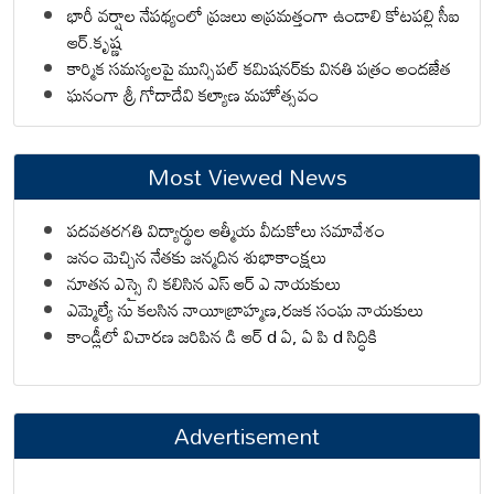
భారీ వర్షాల నేపథ్యంలో ప్రజలు అప్రమత్తంగా ఉండాలి కోటపల్లి సీఐ
ఆర్.కృష్ణ
కార్మిక సమస్యలపై మున్సిపల్ కమిషనర్‌కు వినతి పత్రం అందజేత
ఘనంగా శ్రీ గోదాదేవి కల్యాణ మహోత్సవం
Most Viewed News
పదవతరగతి విద్యార్థుల ఆత్మీయ వీడుకోలు సమావేశం
జనం మెచ్చిన నేతకు జన్మదిన శుభాకాంక్షలు
నూతన ఎస్సై ని కలిసిన ఎస్ ఆర్ ఎ నాయకులు
ఎమ్మెల్యే ను కలసిన నాయీబ్రాహ్మణ,రజక సంఘ నాయకులు
కాండ్లీలో విచారణ జరిపిన డి ఆర్ d ఏ, ఏ పి d సిద్ధికి
Advertisement