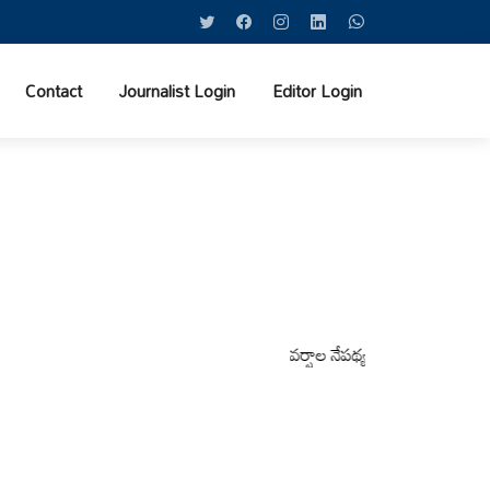
Contact
Journalist Login
Editor Login
వర్షాల నేపథ్యంలో కోటపల్లి, వేమనపల్లి 