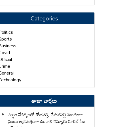
Categories
Politics
Sports
Business
Covid
Official
Crime
General
Technology
తాజా వార్తలు
వర్షాల నేపథ్యంలో కోటపల్లి, వేమనపల్లి మండలాల
ప్రజలు అప్రమత్తంగా ఉండాలి చెన్నూరు రూరల్ సీఐ