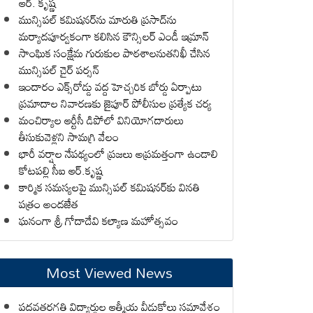
ఆర్. కృష్ణ
మున్సిపల్ కమిషనర్‌ను మారుతి ప్రసాద్‌ను
మర్యాదపూర్వకంగా కలిసిన కౌన్సిలర్ ఎండీ ఇమ్రాన్ ​
సాంఘిక సంక్షేమ గురుకుల పాఠశాలనుతనిఖీ చేసిన
మున్సిపల్ చైర్ పర్సన్
ఇందారం ఎక్స్‌రోడ్డు వద్ద హెచ్చరిక బోర్డు ఏర్పాటు
ప్రమాదాల నివారణకు జైపూర్ పోలీసుల ప్రత్యేక చర్య
మంచిర్యాల ఆర్టీసీ డిపోలో వినియోగదారులు
తీసుకువెళ్లని సామగ్రి వేలం
భారీ వర్షాల నేపథ్యంలో ప్రజలు అప్రమత్తంగా ఉండాలి
కోటపల్లి సీఐ ఆర్.కృష్ణ
కార్మిక సమస్యలపై మున్సిపల్ కమిషనర్‌కు వినతి
పత్రం అందజేత
ఘనంగా శ్రీ గోదాదేవి కల్యాణ మహోత్సవం
Most Viewed News
పదవతరగతి విద్యార్థుల ఆత్మీయ వీడుకోలు సమావేశం