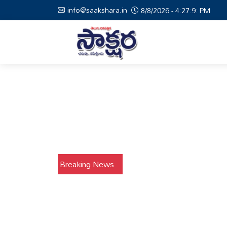
info@saakshara.in
8/8/2026 - 4:27:10: PM
Breaking News