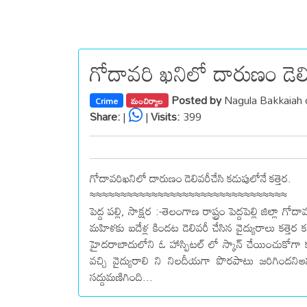
గోదావరి ఖనిలో దారుణం డెలివ
Posted by
Nagula Bakkaiah
Crime
మంచిర్యాల
Share:
|
|
Visits:
399
గోదావరిఖనిలో దారుణం డెలివరీచేసి కడుపులోనే కత్తెర.
≈≈≈≈≈≈≈≈≈≈≈≈≈≈≈≈≈≈≈≈≈≈≈≈≈≈≈≈≈≈≈≈
పెద్ద పల్లి, సాక్షర :-తెలంగాణ రాష్ట్రం పెద్దపెల్లి జిల
మహిళకు ఐదేళ్ల కిందట డెలివరీ చేసిన వైద్యురాలు కత్త
హైదరాబాదులోని ఓ హాస్పిటల్ లో స్కాన్ చేయించుకోగా కడు
వచ్చి వైద్యురాలి ని నిలదీయగా పొరపాటు జరిగిందనిఆస
సద్దుమణిగింది...