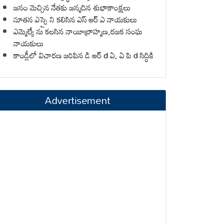
జనం మెచ్చిన నేతకు జన్మదిన శుభాకాంక్షలు
నూతన ఎస్సై ని కలిసిన ఎస్ ఆర్ ఎ నాయకులు
ఎమ్మెల్యే ను కలసిన నాయీబ్రాహ్మణ,రజక సంఘ
నాయకులు
కాండ్లీలో విచారణ జరిపిన డి ఆర్ d ఏ, ఏ పి d సిద్ధికి
Advertisement