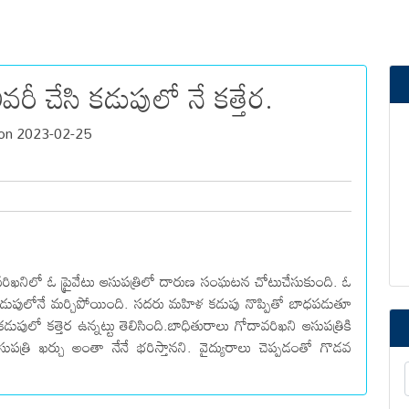
రీ చేసి కడుపులో నే కత్తేర.
 on 2023-02-25
్లా గోదావరిఖనిలో ఓ ప్రైవేటు ఆసుపత్రిలో దారుణ సంఘటన చోటుచేసుకుంది. ఓ
ెర కడుపులోనే మర్చిపోయింది. సదరు మహిళ కడుపు నొప్పితో బాధపడుతూ
పులో కత్తెర ఉన్నట్టు తెలిసింది.బాధితురాలు గోదావరిఖని ఆసుపత్రికి
ుపత్రి ఖర్చు అంతా నేనే భరిస్తానని. వైద్యురాలు చెప్పడంతో గొడవ